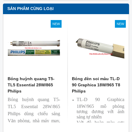
SẢN PHẨM CÙNG LOẠI
NEW
NEW
Bóng huỳnh quang T5-
Bóng đèn soi màu TL-D
TL5 Essential 28W/865
90 Graphica 18W/965 T8
Philips
Philips
Bóng huỳnh quang T5-
TL-D 90 Graphica
18W/965 mô phỏng
TL5 Essential 28W/865
tương đương với ánh
Philips dùng chiếu sáng
sáng tự nhiên
Văn phòng, nhà máy may,
Với độ hoàn màu cực
nhà xưởng công nghiệp …
cao nên được sử dụng để