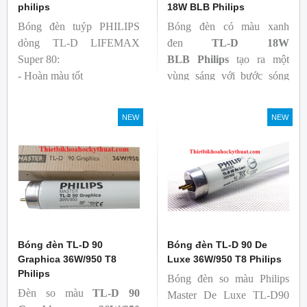
philips
18W BLB Philips
Bóng đèn tuýp PHILIPS
Bóng đèn có màu xanh
dòng TL-D LIFEMAX
đen
TL-D 18W
Super 80:
BLB
Philips
tạo ra một
- Hoàn màu tốt
vùng sáng với bước sóng
- Hiệu quả tương đối cao,
365nm theo tiêu chuẩn màu
cả ban đầu và trong suốt
sắc trực quan. Giúp người
NEW
NEW
tuổi thọ của bóng đèn, với
dùng có thể phát hiện và
khả năng duy trì quang
đánh giá các chất phát sáng
thông cao
và keo trong sản phẩm.
- Tạo ra từ màu trắng ấm
đến ánh sáng ban ngày mát
mẻ
Bóng đèn TL-D 90
Bóng đèn TL-D 90 De
Graphica 36W/950 T8
Luxe 36W/950 T8 Philips
Philips
Bóng đèn so màu Philips
Đèn so màu
TL-D 90
Master De Luxe TL-D90