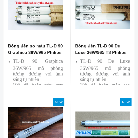
Ba lan
Bóng đèn so màu TL-D 90
Bóng đèn TL-D 90 De
Graphica 36W/965 Philips
Luxe 36W/965 T8 Philips
TL-D 90 Graphica
TL-D 90 De Luxe
36W/965 mô phỏng
36W/965 mô phỏng
tương đương với ánh
tương đương với ánh
sáng tự nhiên
sáng tự nhiên
Với độ hoàn màu cực
Với độ hoàn màu cao
cao nên được sử dụng để
nên được sử dụng để So
So Màu, Kiểm Màu
Màu, Kiểm Màu
NEW
NEW
Sản phẩm được sản xuất
Sản phẩm được sản xuất
bởi hãng Philips, xuất xứ
bởi hãng Philips, xuất xứ
Ba lan
Ba lan