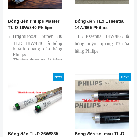
Bóng đèn Philips Master
Bóng đèn TL5 Essential
TL-D 18W/840 Philips
14W/865 Philips
BrightBoost Super 80
TL5 Essential 14W/865 là
TLD 18W/840 là bóng
bóng huỳnh quang T5 của
huỳnh quang của hãng
hãng Philips.
Philips
Thường được gọi là bóng
siêu sáng ( Super 80)
Bóng có độ hoàn màu
NEW
NEW
cao(Ra80) cùng quang
thông lớn(1350lm)
Bóng đèn TL-D 36W/865
Bóng đèn soi màu TL-D