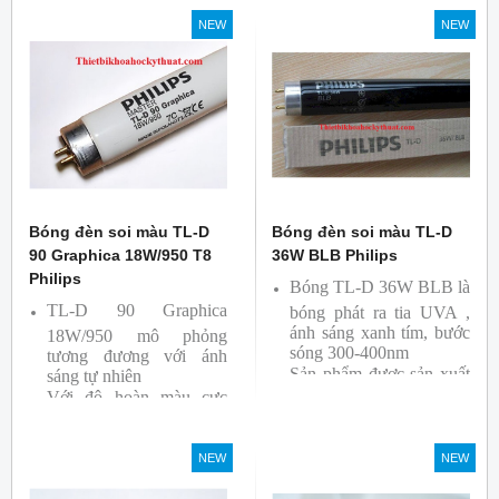
So Màu, Kiểm Màu
NEW
NEW
Sản phẩm được sản xuất
bởi hãng Philips, xuất xứ
Ba lan
Bóng đèn soi màu TL-D
Bóng đèn soi màu TL-D
90 Graphica 18W/950 T8
36W BLB Philips
Philips
Bóng TL-D 36W BLB là
TL-D 90 Graphica
bóng phát ra tia UVA ,
ánh sáng xanh tím, bước
18W/950 mô phỏng
sóng 300-400nm
tương đương với ánh
Sản phẩm được sản xuất
sáng tự nhiên
Với độ hoàn màu cực
bởi hãng Philips
cao nên được sử dụng để
So Màu, Kiểm Màu
NEW
NEW
Sản phẩm được sản xuất
bởi hãng Philips, xuất xứ