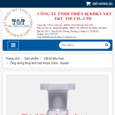
GIỎ HÀNG
(
0
)
Trang chủ
Sản phẩm
Vật tư tiêu hao
Ống đong thuỷ tinh nút nhựa 10ml - Isolab