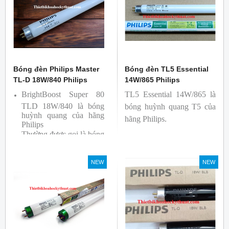
Bóng đèn Philips Master
Bóng đèn TL5 Essential
TL-D 18W/840 Philips
14W/865 Philips
BrightBoost Super 80
TL5 Essential 14W/865 là
TLD 18W/840 là bóng
bóng huỳnh quang T5 của
huỳnh quang của hãng
hãng Philips.
Philips
Thường được gọi là bóng
siêu sáng ( Super 80)
Bóng có độ hoàn màu
NEW
NEW
cao(Ra80) cùng quang
thông lớn(1350lm)