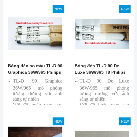
So Màu, Kiểm Màu
NEW
NEW
Sản phẩm được sản xuất
bởi hãng Philips, xuất xứ
Ba lan
Bóng đèn so màu TL-D 90
Bóng đèn TL-D 90 De
Graphica 36W/965 Philips
Luxe 36W/965 T8 Philips
TL-D 90 Graphica
TL-D 90 De Luxe
36W/965 mô phỏng
36W/965 mô phỏng
tương đương với ánh
tương đương với ánh
sáng tự nhiên
sáng tự nhiên
Với độ hoàn màu cực
Với độ hoàn màu cao
cao nên được sử dụng để
nên được sử dụng để So
So Màu, Kiểm Màu
Màu, Kiểm Màu
NEW
NEW
Sản phẩm được sản xuất
Sản phẩm được sản xuất
bởi hãng Philips, xuất xứ
bởi hãng Philips, xuất xứ
Ba lan
Ba lan