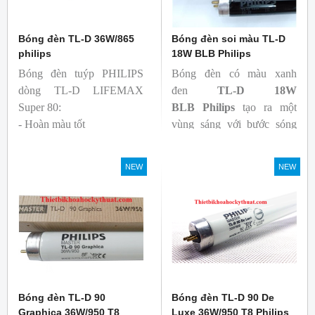
Bóng đèn TL-D 36W/865
Bóng đèn soi màu TL-D
philips
18W BLB Philips
Bóng đèn tuýp PHILIPS
Bóng đèn có màu xanh
dòng TL-D LIFEMAX
đen
TL-D 18W
Super 80:
BLB
Philips
tạo ra một
- Hoàn màu tốt
vùng sáng với bước sóng
- Hiệu quả tương đối cao,
365nm theo tiêu chuẩn màu
cả ban đầu và trong suốt
sắc trực quan. Giúp người
NEW
NEW
tuổi thọ của bóng đèn, với
dùng có thể phát hiện và
khả năng duy trì quang
đánh giá các chất phát sáng
thông cao
và keo trong sản phẩm.
- Tạo ra từ màu trắng ấm
đến ánh sáng ban ngày mát
mẻ
Bóng đèn TL-D 90
Bóng đèn TL-D 90 De
Graphica 36W/950 T8
Luxe 36W/950 T8 Philips