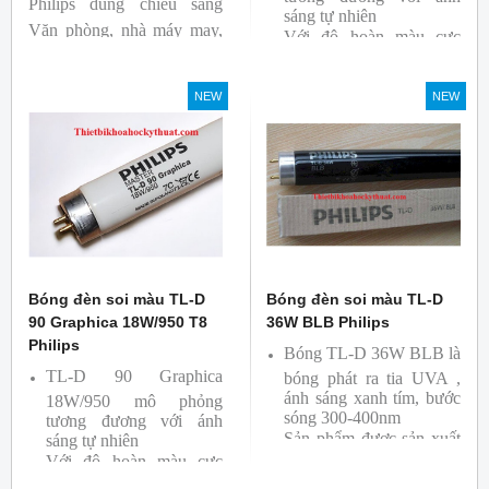
Philips dùng chiếu sáng
sáng tự nhiên
Văn phòng, nhà máy may,
Với độ hoàn màu cực
nhà xưởng công nghiệp …
cao nên được sử dụng để
So Màu, Kiểm Màu
NEW
NEW
Sản phẩm được sản xuất
bởi hãng Philips, xuất xứ
Ba lan
Bóng đèn soi màu TL-D
Bóng đèn soi màu TL-D
90 Graphica 18W/950 T8
36W BLB Philips
Philips
Bóng TL-D 36W BLB là
TL-D 90 Graphica
bóng phát ra tia UVA ,
ánh sáng xanh tím, bước
18W/950 mô phỏng
sóng 300-400nm
tương đương với ánh
Sản phẩm được sản xuất
sáng tự nhiên
Với độ hoàn màu cực
bởi hãng Philips
cao nên được sử dụng để