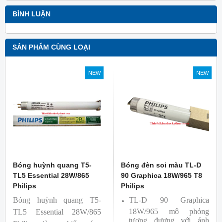
BÌNH LUẬN
SẢN PHẨM CÙNG LOẠI
NEW
NEW
Bóng huỳnh quang T5-
Bóng đèn soi màu TL-D
TL5 Essential 28W/865
90 Graphica 18W/965 T8
Philips
Philips
Bóng huỳnh quang T5-
TL-D 90 Graphica
18W/965 mô phỏng
TL5 Essential 28W/865
tương đương với ánh