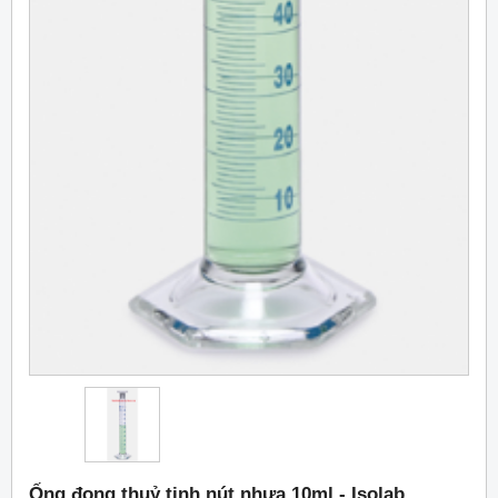
Ống đong thuỷ tinh nút nhựa 10ml - Isolab