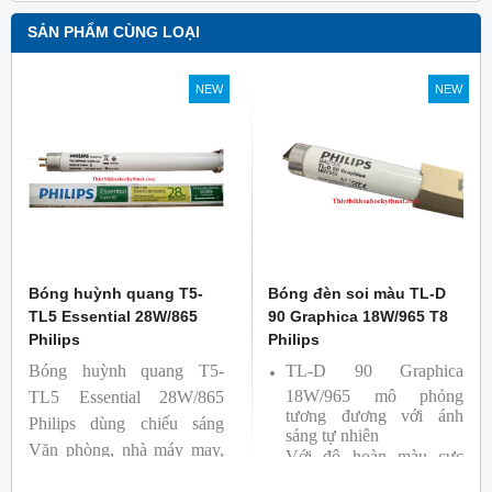
SẢN PHẨM CÙNG LOẠI
NEW
NEW
Bóng huỳnh quang T5-
Bóng đèn soi màu TL-D
TL5 Essential 28W/865
90 Graphica 18W/965 T8
Philips
Philips
Bóng huỳnh quang T5-
TL-D 90 Graphica
18W/965 mô phỏng
TL5 Essential 28W/865
tương đương với ánh
Philips dùng chiếu sáng
sáng tự nhiên
Văn phòng, nhà máy may,
Với độ hoàn màu cực
nhà xưởng công nghiệp …
cao nên được sử dụng để