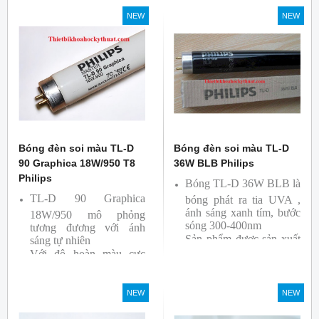
So Màu, Kiểm Màu
NEW
NEW
Sản phẩm được sản xuất
bởi hãng Philips, xuất xứ
Ba lan
Bóng đèn soi màu TL-D
Bóng đèn soi màu TL-D
90 Graphica 18W/950 T8
36W BLB Philips
Philips
Bóng TL-D 36W BLB là
TL-D 90 Graphica
bóng phát ra tia UVA ,
ánh sáng xanh tím, bước
18W/950 mô phỏng
sóng 300-400nm
tương đương với ánh
Sản phẩm được sản xuất
sáng tự nhiên
Với độ hoàn màu cực
bởi hãng Philips
cao nên được sử dụng để
So Màu, Kiểm Màu
NEW
NEW
Sản phẩm được sản xuất
bởi hãng Philips, xuất xứ