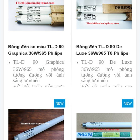
Ba lan
Bóng đèn so màu TL-D 90
Bóng đèn TL-D 90 De
Graphica 36W/965 Philips
Luxe 36W/965 T8 Philips
TL-D 90 Graphica
TL-D 90 De Luxe
36W/965 mô phỏng
36W/965 mô phỏng
tương đương với ánh
tương đương với ánh
sáng tự nhiên
sáng tự nhiên
Với độ hoàn màu cực
Với độ hoàn màu cao
cao nên được sử dụng để
nên được sử dụng để So
So Màu, Kiểm Màu
Màu, Kiểm Màu
NEW
NEW
Sản phẩm được sản xuất
Sản phẩm được sản xuất
bởi hãng Philips, xuất xứ
bởi hãng Philips, xuất xứ
Ba lan
Ba lan