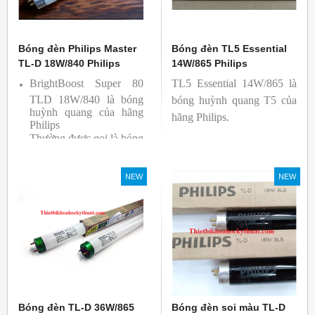
Bóng đèn Philips Master
Bóng đèn TL5 Essential
TL-D 18W/840 Philips
14W/865 Philips
BrightBoost Super 80
TL5 Essential 14W/865 là
TLD 18W/840 là bóng
bóng huỳnh quang T5 của
huỳnh quang của hãng
hãng Philips.
Philips
Thường được gọi là bóng
siêu sáng ( Super 80)
Bóng có độ hoàn màu
NEW
NEW
cao(Ra80) cùng quang
thông lớn(1350lm)
Bóng đèn TL-D 36W/865
Bóng đèn soi màu TL-D