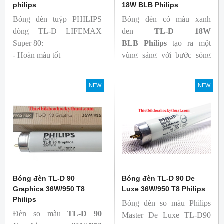
philips
18W BLB Philips
Bóng đèn tuýp PHILIPS
Bóng đèn có màu xanh
dòng TL-D LIFEMAX
đen
TL-D 18W
Super 80:
BLB
Philips
tạo ra một
- Hoàn màu tốt
vùng sáng với bước sóng
- Hiệu quả tương đối cao,
365nm theo tiêu chuẩn màu
cả ban đầu và trong suốt
sắc trực quan. Giúp người
NEW
NEW
tuổi thọ của bóng đèn, với
dùng có thể phát hiện và
khả năng duy trì quang
đánh giá các chất phát sáng
thông cao
và keo trong sản phẩm.
- Tạo ra từ màu trắng ấm
đến ánh sáng ban ngày mát
mẻ
Bóng đèn TL-D 90
Bóng đèn TL-D 90 De
Graphica 36W/950 T8
Luxe 36W/950 T8 Philips
Philips
Bóng đèn so màu Philips
Đèn so màu
TL-D 90
Master De Luxe TL-D90