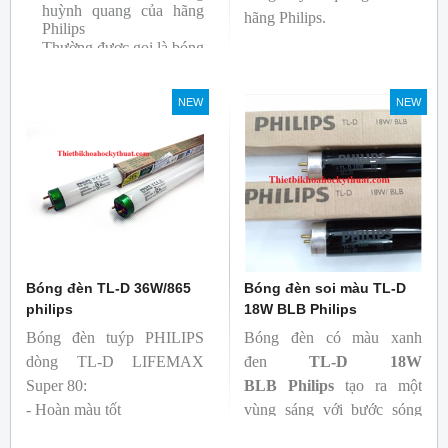
huỳnh quang của hãng
hãng Philips.
Philips
Thường được gọi là bóng
siêu sáng ( Super 80)
Bóng có độ hoàn màu
NEW
NEW
cao(Ra80) cùng quang
thông lớn(1350lm)
Bóng đèn TL-D 36W/865
Bóng đèn soi màu TL-D
philips
18W BLB Philips
Bóng đèn tuýp PHILIPS
Bóng đèn có màu xanh
dòng TL-D LIFEMAX
đen
TL-D 18W
Super 80:
BLB
Philips
tạo ra một
- Hoàn màu tốt
vùng sáng với bước sóng
- Hiệu quả tương đối cao,
365nm theo tiêu chuẩn màu