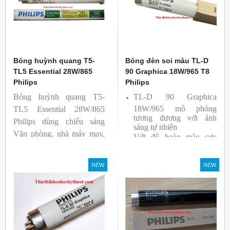
Bóng huỳnh quang T5-
Bóng đèn soi màu TL-D
TL5 Essential 28W/865
90 Graphica 18W/965 T8
Philips
Philips
Bóng huỳnh quang T5-
TL-D 90 Graphica
18W/965 mô phỏng
TL5 Essential 28W/865
tương đương với ánh
Philips dùng chiếu sáng
sáng tự nhiên
Văn phòng, nhà máy may,
Với độ hoàn màu cực
nhà xưởng công nghiệp …
cao nên được sử dụng để
So Màu, Kiểm Màu
NEW
NEW
Sản phẩm được sản xuất
bởi hãng Philips, xuất xứ
Ba lan