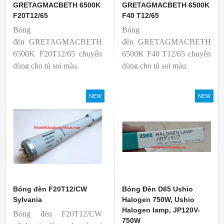
GRETAGMACBETH 6500K
GRETAGMACBETH 6500K
F20T12/65
F40 T12/65
Bóng
Bóng
đèn GRETAGMACBETH
đèn GRETAGMACBETH
6500K F20T12/65 chuyên
6500K F40 T12/65 chuyên
dùng cho tủ soi màu.
dùng cho tủ soi màu.
NEW
NEW
Bóng đèn F20T12/CW
Bóng Đèn D65 Ushio
Sylvania
Halogen 750W, Ushio
Halogen lamp, JP120V-
Bóng đèn F20T12/CW
750W