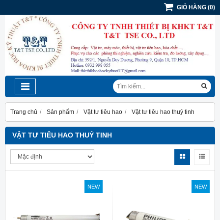
GIỎ HÀNG
(
0
)
Trang chủ
Sản phẩm
Vật tư tiêu hao
Vật tư tiêu hao thuỷ tinh
VẬT TƯ TIÊU HAO THUỶ TINH
NEW
NEW