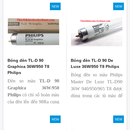
cả ban đầu và trong suốt
sắc trực quan. Giúp người
NEW
NEW
tuổi thọ của bóng đèn, với
dùng có thể phát hiện và
khả năng duy trì quang
đánh giá các chất phát sáng
thông cao
và keo trong sản phẩm.
- Tạo ra từ màu trắng ấm
đến ánh sáng ban ngày mát
mẻ
Bóng đèn TL-D 90
Bóng đèn TL-D 90 De
Graphica 36W/950 T8
Luxe 36W/950 T8 Philips
Philips
Bóng đèn so màu Philips
Đèn so màu
TL-D 90
Master De Luxe TL-D90
Graphica 36W/950
36W 940/950/965 T8 được
Philips
có chỉ số hoàn màu
dùng trong các tủ màu để
của đèn lên đến 98Ra cung
kiểm tra sự khắc biệt màu
cấp ánh sáng chân thực,
sắc sản phẩm khi chiếu các
gần với ánh sáng tự nhiên
nguồn sáng khác nhau, với
NEW
NEW
giúp các sự vật hiện lên một
nguồn sáng trung thực, đảm
cách rõ ràng, đạt chuẩn màu