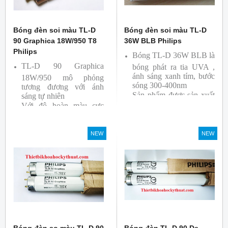
Bóng đèn soi màu TL-D
Bóng đèn soi màu TL-D
90 Graphica 18W/950 T8
36W BLB Philips
Philips
Bóng TL-D 36W BLB là
TL-D 90 Graphica
bóng phát ra tia UVA ,
ánh sáng xanh tím, bước
18W/950 mô phỏng
sóng 300-400nm
tương đương với ánh
Sản phẩm được sản xuất
sáng tự nhiên
Với độ hoàn màu cực
bởi hãng Philips
cao nên được sử dụng để
So Màu, Kiểm Màu
NEW
NEW
Sản phẩm được sản xuất
bởi hãng Philips, xuất xứ
Ba lan
Bóng đèn so màu TL-D 90
Bóng đèn TL-D 90 De