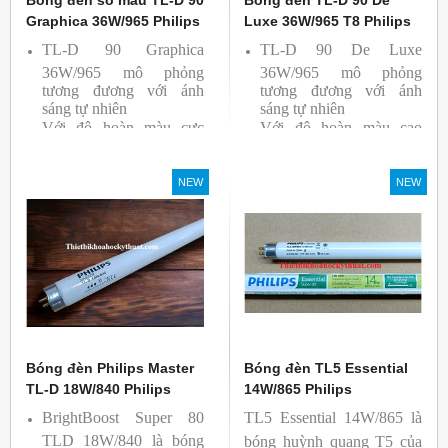
Graphica 36W/965 Philips
Luxe 36W/965 T8 Philips
TL-D 90 Graphica
TL-D 90 De Luxe
36W/965 mô phỏng
36W/965 mô phỏng
tương đương với ánh
tương đương với ánh
sáng tự nhiên
sáng tự nhiên
Với độ hoàn màu cực
Với độ hoàn màu cao
cao nên được sử dụng để
nên được sử dụng để So
So Màu, Kiểm Màu
Màu, Kiểm Màu
NEW
NEW
Sản phẩm được sản xuất
Sản phẩm được sản xuất
bởi hãng Philips, xuất xứ
bởi hãng Philips, xuất xứ
Ba lan
Ba lan
Bóng đèn Philips Master
Bóng đèn TL5 Essential
TL-D 18W/840 Philips
14W/865 Philips
BrightBoost Super 80
TL5 Essential 14W/865 là
TLD 18W/840 là bóng
bóng huỳnh quang T5 của