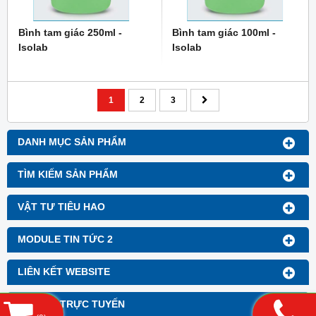
Bình tam giác 250ml -
Bình tam giác 100ml -
Isolab
Isolab
1
2
3
DANH MỤC SẢN PHẨM
TÌM KIẾM SẢN PHẨM
VẬT TƯ TIÊU HAO
MODULE TIN TỨC 2
LIÊN KẾT WEBSITE
HỔ TRỢ TRỰC TUYẾN