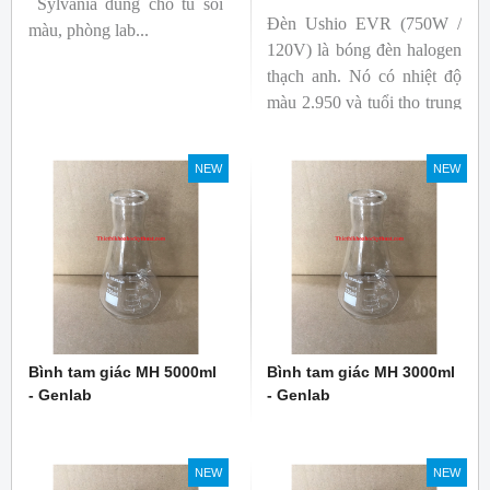
Sylvania dùng cho tủ soi
Đèn Ushio EVR (750W /
màu, phòng lab...
120V) là bóng đèn halogen
thạch anh. Nó có nhiệt độ
màu 2.950 và tuổi thọ trung
bình 2.000 giờ. Công suất ít
nhất 750W.
NEW
NEW
Bình tam giác MH 5000ml
Bình tam giác MH 3000ml
- Genlab
- Genlab
NEW
NEW