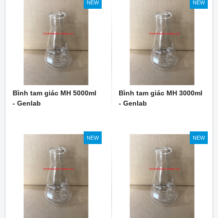
NEW
NEW
Cat no: 01-11-02-07
Vạch chia: 1ml
Bình tam giác MH 5000ml
Bình tam giác MH 3000ml
- Genlab
- Genlab
NEW
NEW