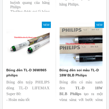
huỳnh quang của hãng
hãng Philips.
Philips
Thường được gọi là bóng
siêu sáng ( Super 80)
Bóng có độ hoàn màu
NEW
NEW
cao(Ra80) cùng quang
thông lớn(1350lm)
Bóng đèn TL-D 36W/865
Bóng đèn soi màu TL-D
philips
18W BLB Philips
Bóng đèn tuýp PHILIPS
Bóng đèn có màu xanh
dòng TL-D LIFEMAX
đen
TL-D 18W
Super 80:
BLB
Philips
tạo ra một
- Hoàn màu tốt
vùng sáng với bước sóng
- Hiệu quả tương đối cao,
365nm theo tiêu chuẩn màu