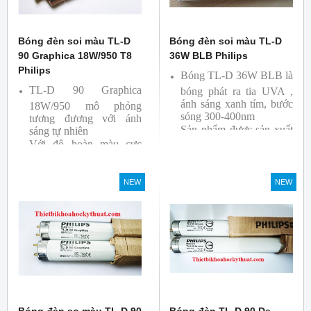
Bóng đèn soi màu TL-D
Bóng đèn soi màu TL-D
90 Graphica 18W/950 T8
36W BLB Philips
Philips
Bóng TL-D 36W BLB là
TL-D 90 Graphica
bóng phát ra tia UVA ,
ánh sáng xanh tím, bước
18W/950 mô phỏng
sóng 300-400nm
tương đương với ánh
Sản phẩm được sản xuất
sáng tự nhiên
Với độ hoàn màu cực
bởi hãng Philips
cao nên được sử dụng để
So Màu, Kiểm Màu
NEW
NEW
Sản phẩm được sản xuất
bởi hãng Philips, xuất xứ
Ba lan
Bóng đèn so màu TL-D 90
Bóng đèn TL-D 90 De