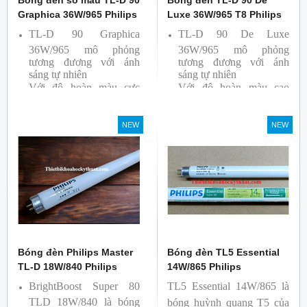
Graphica 36W/965 Philips
Luxe 36W/965 T8 Philips
TL-D 90 Graphica
TL-D 90 De Luxe
36W/965 mô phỏng
36W/965 mô phỏng
tương đương với ánh
tương đương với ánh
sáng tự nhiên
sáng tự nhiên
Với độ hoàn màu cực
Với độ hoàn màu cao
cao nên được sử dụng để
nên được sử dụng để So
So Màu, Kiểm Màu
Màu, Kiểm Màu
NEW
NEW
Sản phẩm được sản xuất
Sản phẩm được sản xuất
bởi hãng Philips, xuất xứ
bởi hãng Philips, xuất xứ
Ba lan
Ba lan
Bóng đèn Philips Master
Bóng đèn TL5 Essential
TL-D 18W/840 Philips
14W/865 Philips
BrightBoost Super 80
TL5 Essential 14W/865 là
TLD 18W/840 là bóng
bóng huỳnh quang T5 của