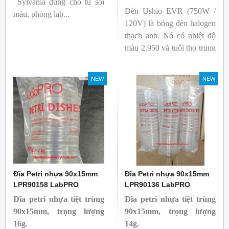
Sylvania dùng cho tủ soi
Đèn Ushio EVR (750W /
màu, phòng lab...
120V) là bóng đèn halogen
thạch anh. Nó có nhiệt độ
màu 2.950 và tuổi thọ trung
bình 2.000 giờ. Công suất ít
nhất 750W.
NEW
NEW
Đĩa Petri nhựa 90x15mm
Đĩa Petri nhựa 90x15mm
LPR90158 LabPRO
LPR90136 LabPRO
Đĩa petri nhựa tiệt trùng
Đĩa petri nhựa tiệt trùng
90x15mm, trọng lượng
90x15mm, trọng lượng
16g.
14g.