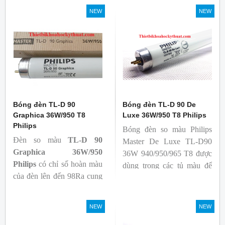
cả ban đầu và trong suốt
sắc trực quan. Giúp người
NEW
NEW
tuổi thọ của bóng đèn, với
dùng có thể phát hiện và
khả năng duy trì quang
đánh giá các chất phát sáng
thông cao
và keo trong sản phẩm.
- Tạo ra từ màu trắng ấm
đến ánh sáng ban ngày mát
mẻ
Bóng đèn TL-D 90
Bóng đèn TL-D 90 De
Graphica 36W/950 T8
Luxe 36W/950 T8 Philips
Philips
Bóng đèn so màu Philips
Đèn so màu
TL-D 90
Master De Luxe TL-D90
Graphica 36W/950
36W 940/950/965 T8 được
Philips
có chỉ số hoàn màu
dùng trong các tủ màu để
của đèn lên đến 98Ra cung
kiểm tra sự khắc biệt màu
cấp ánh sáng chân thực,
sắc sản phẩm khi chiếu các
gần với ánh sáng tự nhiên
nguồn sáng khác nhau, với
NEW
NEW
giúp các sự vật hiện lên một
nguồn sáng trung thực, đảm
cách rõ ràng, đạt chuẩn màu