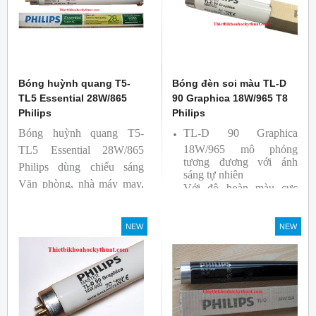
Bóng huỳnh quang T5-
Bóng đèn soi màu TL-D
TL5 Essential 28W/865
90 Graphica 18W/965 T8
Philips
Philips
Bóng huỳnh quang T5-
TL-D 90 Graphica
18W/965 mô phỏng
TL5 Essential 28W/865
tương đương với ánh
Philips dùng chiếu sáng
sáng tự nhiên
Văn phòng, nhà máy may,
Với độ hoàn màu cực
nhà xưởng công nghiệp …
cao nên được sử dụng để
So Màu, Kiểm Màu
NEW
NEW
Sản phẩm được sản xuất
bởi hãng Philips, xuất xứ
Ba lan