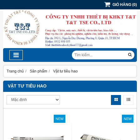
GIỎ HÀNG
(
0
)
Trang chủ
Sản phẩm
Vật tư tiêu hao
VẬT TƯ TIÊU HAO
NEW
NEW