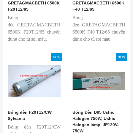
GRETAGMACBETH 6500K
GRETAGMACBETH 6500K
F20T12/65
F40 T12/65
Bóng
Bóng
đèn GRETAGMACBETH
đèn GRETAGMACBETH
6500K F20T12/65 chuyên
6500K F40 T12/65 chuyên
dùng cho tủ soi màu.
dùng cho tủ soi màu.
NEW
NEW
Bóng đèn F20T12/CW
Bóng Đèn D65 Ushio
Sylvania
Halogen 750W, Ushio
Halogen lamp, JP120V-
Bóng đèn F20T12/CW
750W