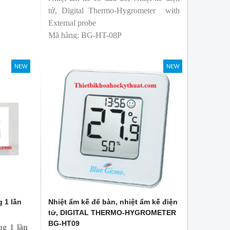
tử, Digital Thermo-Hygrometer with
External probe
Mã hàng: BG-HT-08P
Thương hiệu: Blue Gizmo
NEW
NEW
g 1 lần
Nhiệt ẩm kế để bàn, nhiệt ẩm kế điện
tử, DIGITAL THERMO-HYGROMETER
BG-HT09
ng 1 lần