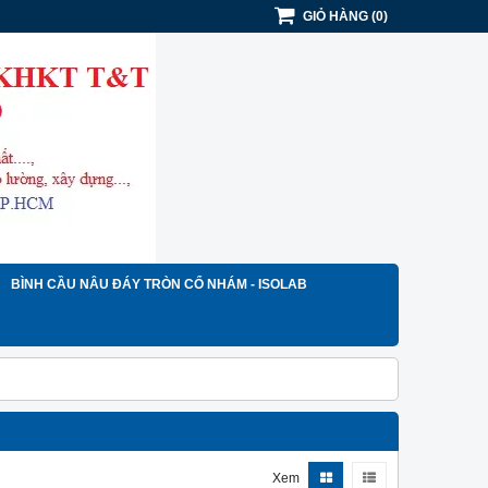
GIỎ HÀNG
(
0
)
BÌNH CẦU NÂU ĐÁY TRÒN CỔ NHÁM - ISOLAB
Xem