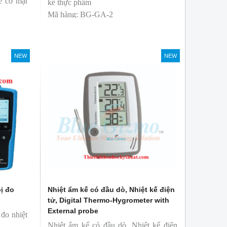
kế cơ mặt
kế thực phẩm
Mã hàng: BG-GA-2
Thương hiệu: Blue Gizmo
NEW
NEW
bị đo
Nhiệt ẩm kế có đầu dò, Nhiệt kế điện
tử, Digital Thermo-Hygrometer with
External probe
 đo nhiệt
Nhiệt ẩm kế có đầu dò, Nhiệt kế điện