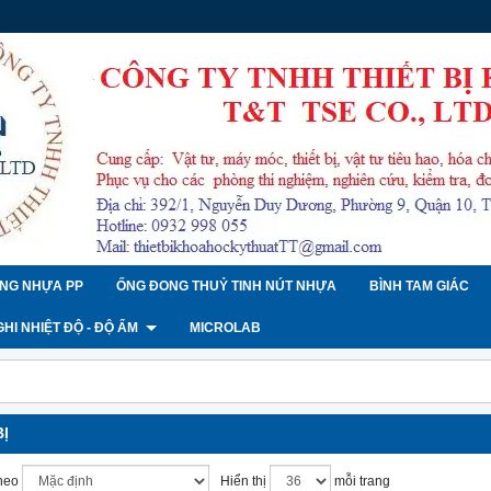
NG NHỰA PP
ỐNG ĐONG THUỶ TINH NÚT NHỰA
BÌNH TAM GIÁC
 GHI NHIỆT ĐỘ - ĐỘ ẨM
MICROLAB
BỊ
heo
Hiển thị
mỗi trang