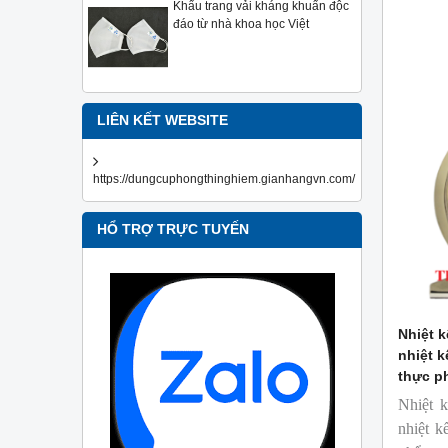
Khẩu trang vải kháng khuẩn độc
định gi
đáo từ nhà khoa học Việt
dàng.
LIÊN KẾT WEBSITE
https://dungcuphongthinghiem.gianhangvn.com/
HỔ TRỢ TRỰC TUYẾN
Nhiệt k
nhiệt k
thực p
Nhiệt k
nhiệt k