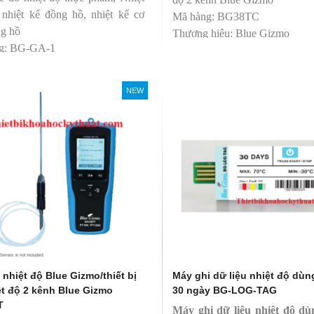
, nhiệt kế đồng hồ, nhiệt kế cơ
Mã hàng: BG38TC
ng hồ
Thương hiệu: Blue Gizmo
g: BG-GA-1
 hiệu: Blue Gizmo
NEW
nhiệt độ Blue Gizmo/thiết bị
Máy ghi dữ liệu nhiệt độ dùn
ệt độ 2 kênh Blue Gizmo
30 ngày BG-LOG-TAG
T
Máy ghi dữ liệu nhiệt độ dù