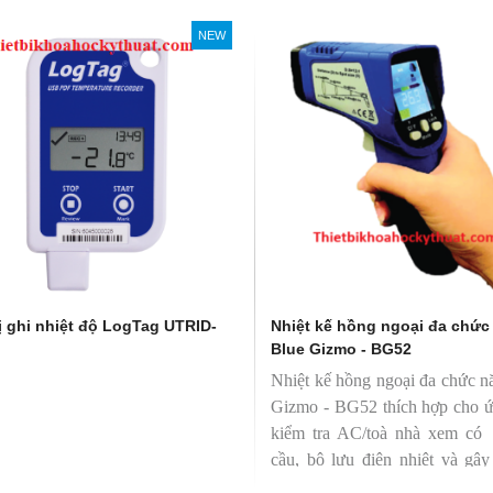
NEW
NEW
NE
ị ghi nhiệt độ LogTag UTRID-
Nhiệt kế hồng ngoại đa chức
Blue Gizmo - BG52
Nhiệt kế hồng ngoại đa chức n
Gizmo - BG52 thích hợp cho 
kiểm tra AC/toà nhà xem có 
cầu, bộ lưu điện nhiệt và gây
hao phí.