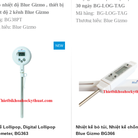
nhiệt độ Blue Gizmo , thiết bị
30 ngày BG-LOG-TAG
ệt độ 2 kênh Blue Gizmo
Mã hàng: BG-LOG-TAG
g: BG38PT
Thương hiệu: Blue Gizmo
 hiệu: Blue Gizmo
Ứng dụng: dược phẩm, thực p
lạnh, trái cây, rau, cá, kho lạnh, 
NEW
ế Lollipop, Digital Lollipop
Nhiệt kế bỏ túi, Nhiệt kế chố
meter, BG363
Blue Gizmo BG366