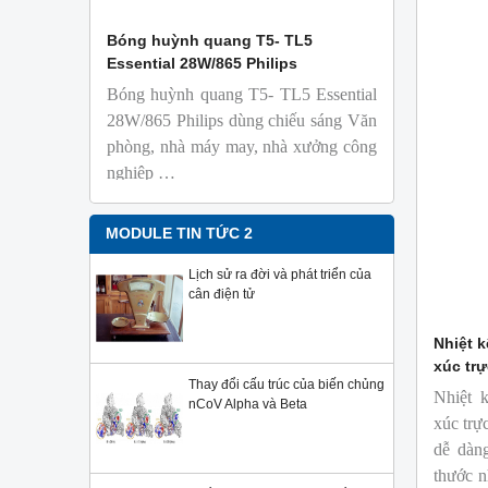
 Isolab
Bóng huỳnh quang T5- TL5
Bóng đèn 
Essential 28W/865 Philips
18W/965 T8
Bóng huỳnh quang T5- TL5 Essential
TL-D 9
phỏng t
28W/865 Philips dùng chiếu sáng Văn
nhiên
phòng, nhà máy may, nhà xưởng công
Với độ 
nghiệp …
sử dụng
Sản phẩ
Philips,
MODULE TIN TỨC 2
Lịch sử ra đời và phát triển của
cân điện tử
Nhiệt k
xúc trự
Thay đổi cấu trúc của biến chủng
Nhiệt 
nCoV Alpha và Beta
xúc trự
dễ dàn
thước n