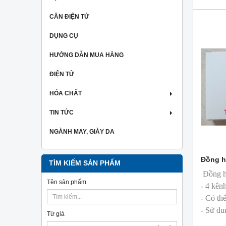
CÂN ĐIỆN TỬ
DỤNG CỤ
HƯỚNG DẪN MUA HÀNG
ĐIỆN TỬ
HÓA CHẤT
TIN TỨC
NGÀNH MAY, GIÀY DA
Đồng h
TÌM KIẾM SẢN PHẨM
Đồng h
Tên sản phẩm
- 4 kênh
- Có thể
- Sử dụ
Từ giá