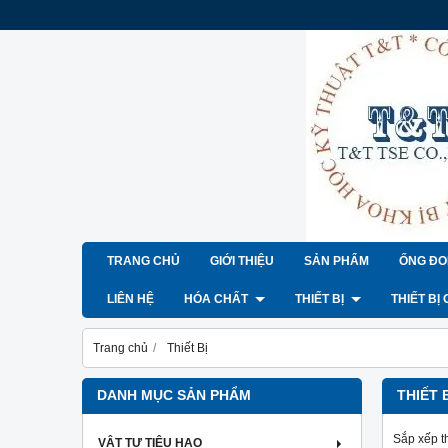
TRANG CHỦ
GIỚI THIỆU
SẢN PHẨM
ỐNG ĐO
LIÊN HỆ
HÓA CHẤT
THIẾT BỊ
THIẾT BỊ
Trang chủ
Thiết Bị
DANH MỤC SẢN PHẨM
THIẾT 
Sắp xếp t
VẬT TƯ TIÊU HAO