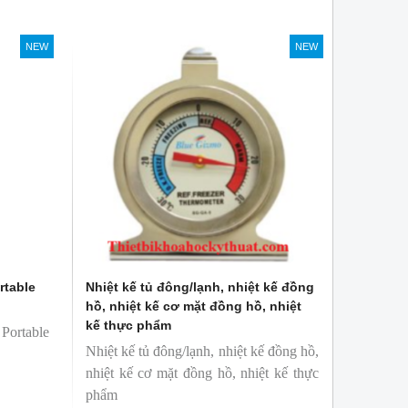
ngành công nghiệp thực phẩm.
a
Bóng đèn soi màu TL-D 36W BLB
Bóng đèn so màu T
NEW
NEW
Philips
36W/965 Philips
ô
Bóng TL-D 36W BLB là bóng phát
TL-D 90 Graph
ự
ra tia UVA , ánh sáng xanh tím,
phỏng tương đươn
bước sóng 300-400nm
nhiên
c
Sản phẩm được sản xuất bởi hãng
Với độ hoàn màu 
Philips
sử dụng để So M
g
Sản phẩm được s
Philips, xuất xứ B
rtable
Nhiệt kế tủ đông/lạnh, nhiệt kế đồng
hồ, nhiệt kế cơ mặt đồng hồ, nhiệt
kế thực phẩm
Portable
Nhiệt kế tủ đông/lạnh, nhiệt kế đồng hồ,
nhiệt kế cơ mặt đồng hồ, nhiệt kế thực
phẩm