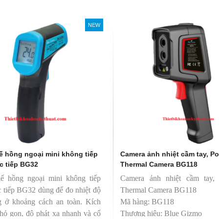
soi màu TL-D 90 Graphica
Bóng đèn soi màu TL-D 90 Graphic
NEW
 Philips
18W/950 T8 Philips
0 Graphica 18W/965 mô
TL-D 90 Graphica 18W/950 m
ương đương với ánh sáng tự
phỏng tương đương với ánh sáng t
nhiên
hoàn màu cực cao nên được
Với độ hoàn màu cực cao nên đượ
 để So Màu, Kiểm Màu
sử dụng để So Màu, Kiểm Màu
m được sản xuất bởi hãng
Sản phẩm được sản xuất bởi hãn
 xuất xứ Ba lan
Philips, xuất xứ Ba lan
ế hồng ngoại mini không tiếp
Camera ảnh nhiệt cầm tay, Po
c tiếp BG32
Thermal Camera BG118
kế hồng ngoại mini không tiếp
Camera ảnh nhiệt cầm tay, 
c tiếp BG32 dùng để đo nhiệt độ
Thermal Camera BG118
g ở khoảng cách an toàn. Kích
Mã hàng: BG118
hỏ gọn, độ phát xạ nhanh và cố
Thương hiệu: Blue Gizmo