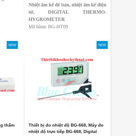
Nhiệt ẩm kế để bàn, nhiệt ẩm kế điện
tử, DIGITAL THERMO-
HYGROMETER
Mã hàng: BG-HT09
hẩm đông
Thương hiệu: Blue Gizmo
v.v.
Sản xuất: Singapore
NEW
NEW
ng thấm
Thiết bị đo nhiệt độ BG-668, Máy đo
nhiệt độ trực tiếp BG-668, Digital