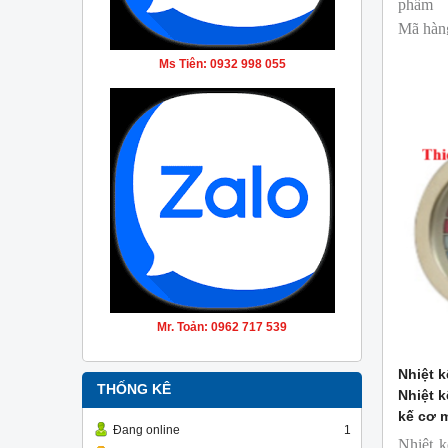
phẩm
Mã hàn
Thương
Ms Tiên: 0932 998 055
Mr. Toản: 0962 717 539
Nhiệt k
THỐNG KÊ
Nhiệt k
kế cơ 
Đang online
1
Nhiệt k