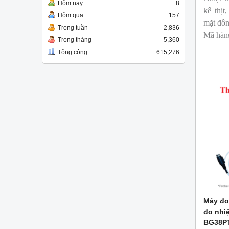
Hôm nay
8
kế thịt
Hôm qua
157
mặt đồ
Trong tuần
2,836
Mã hàn
Trong tháng
5,360
Thương
Tổng cộng
615,276
Máy đo 
đo nhi
BG38P