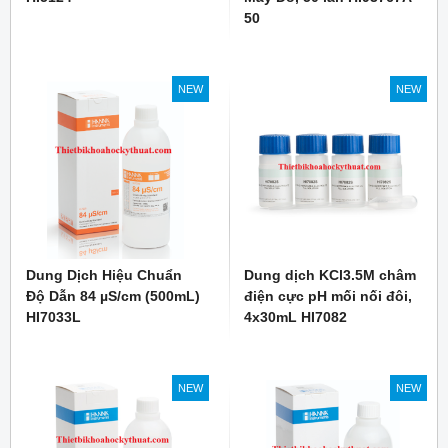
50
NEW
NEW
Dung Dịch Hiệu Chuẩn
Dung dịch KCl3.5M châm
Độ Dẫn 84 µS/cm (500mL)
điện cực pH mối nối đôi,
HI7033L
4x30mL HI7082
NEW
NEW