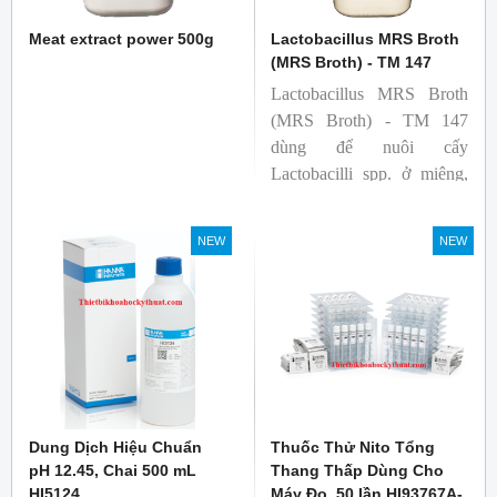
Meat extract power 500g
Lactobacillus MRS Broth
(MRS Broth) - TM 147
Lactobacillus MRS Broth
(MRS Broth) - TM 147
dùng để nuôi cấy
Lactobacilli spp. ở miệng,
phân, sản phẩm từ sữa và
các nguồn khác.
NEW
NEW
Dung Dịch Hiệu Chuẩn
Thuốc Thử Nito Tổng
pH 12.45, Chai 500 mL
Thang Thấp Dùng Cho
HI5124
Máy Đo, 50 lần HI93767A-