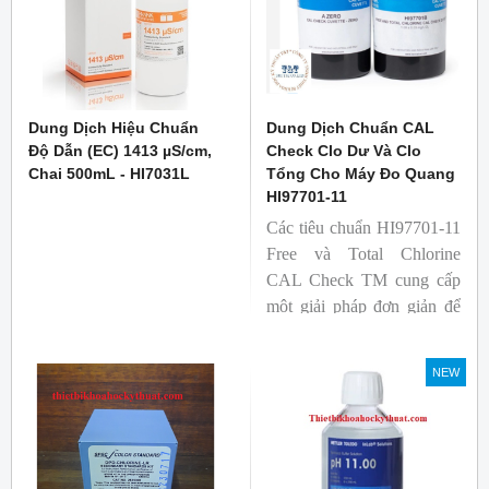
Dung Dịch Hiệu Chuẩn
Dung Dịch Chuẩn CAL
Độ Dẫn (EC) 1413 µS/cm,
Check Clo Dư Và Clo
Chai 500mL - HI7031L
Tổng Cho Máy Đo Quang
HI97701-11
Các tiêu chuẩn HI97701-11
Free và Total Chlorine
CAL Check
TM
cung cấp
một giải pháp đơn giản để
hiệu chuẩn máy đo
Chlorine tự do HI97701 có
NEW
dải đo từ 0,00 đến 5,00 mg
/ L (ppm).