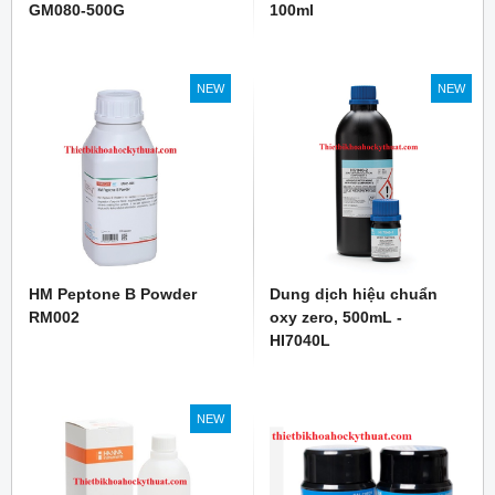
GM080-500G
100ml
NEW
NEW
HM Peptone B Powder
Dung dịch hiệu chuẩn
RM002
oxy zero, 500mL -
HI7040L
NEW