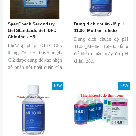
SpecCheck Secondary
Dung dịch chuẩn độ pH
Gel Standards Set, DPD
11.00_Mettler Toledo
Chlorine - HR
Dung dịch chuẩn độ pH
Phương pháp DPD Clo,
11.00_Mettler Toledo dùng
thang đo cao, 0-6.5 mg/L
để hiệu chuẩn máy đo pH
Cl2 được dùng để xác nhận
chính xác.
độ phản hồi nhất quán của
máy so màu và máy quang
phổ.
NEW
NEW