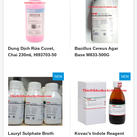
Dung Dịch Rửa Cuvet,
Bacillus Cereus Agar
Chai 230mL HI93703-50
Base M833-500G
NEW
NEW
Lauryl Sulphate Broth
Kovac's Indole Reagent