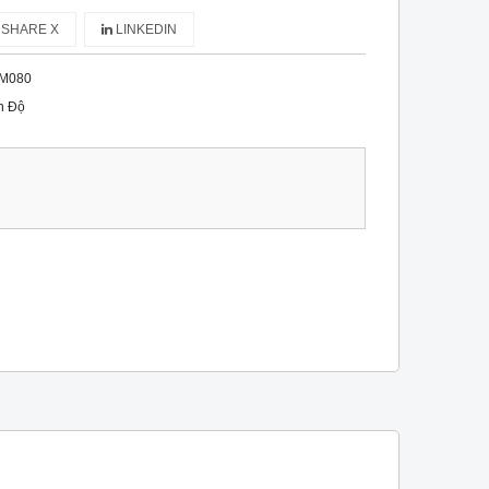
SHARE X
LINKEDIN
M080
n Độ