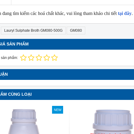
 đang tìm kiếm các hoá chất khác, vui lòng tham khảo chi tiết
tại đây
.
Lauryl Sulphate Broth GM080-500G
GM080
GIÁ SẢN PHẨM
 sản phẩm:
LUẬN
HẨM CÙNG LOẠI
NEW