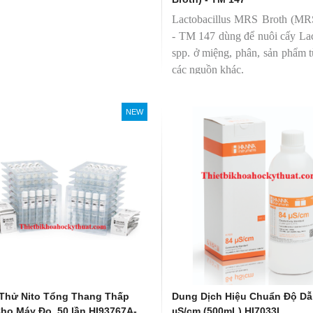
Lactobacillus MRS Broth (MR
- TM 147 dùng để nuôi cấy Lac
spp. ở miệng, phân, sản phẩm 
các nguồn khác.
NEW
Thử Nito Tổng Thang Thấp
Dung Dịch Hiệu Chuẩn Độ Dẫ
ho Máy Đo, 50 lần HI93767A-
µS/cm (500mL) HI7033L