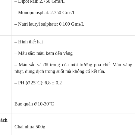
:
– Dipot kali: 2.750 Gms/L
soi màu TL-D 90 Graphica
Bóng đèn soi màu TL-D 90 Graphic
– Monopotosphat: 2.750 Gms/L
 Philips
18W/950 T8 Philips
– Natri lauryl sulphate: 0.100 Gms/L
0 Graphica 18W/965 mô
TL-D 90 Graphica 18W/950 m
ương đương với ánh sáng tự
phỏng tương đương với ánh sáng t
nhiên
– Hình thể: hạt
hoàn màu cực cao nên được
Với độ hoàn màu cực cao nên đượ
 để So Màu, Kiểm Màu
sử dụng để So Màu, Kiểm Màu
– Màu sắc: màu kem đến vàng
m được sản xuất bởi hãng
Sản phẩm được sản xuất bởi hãn
 xuất xứ Ba lan
Philips, xuất xứ Ba lan
– Màu sắc và độ trong của môi trường pha chế: Màu vàng
nhạt, dung dịch trong suốt mà không có kết tủa.
– PH (ở 25°C): 6,8 ± 0,2
Bảo quản ở 10-30°C
:
cách
Chai nhựa 500g