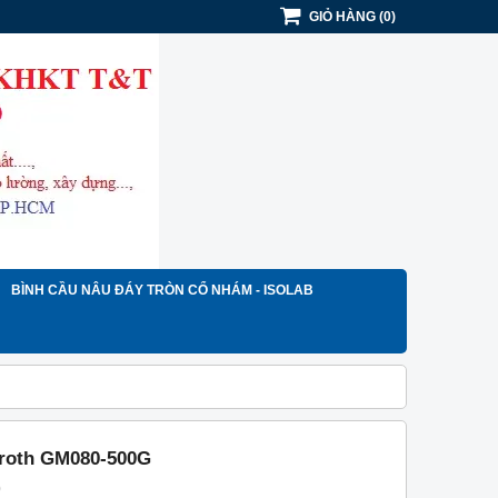
GIỎ HÀNG
(
0
)
BÌNH CẦU NÂU ĐÁY TRÒN CỔ NHÁM - ISOLAB
Broth GM080-500G
)