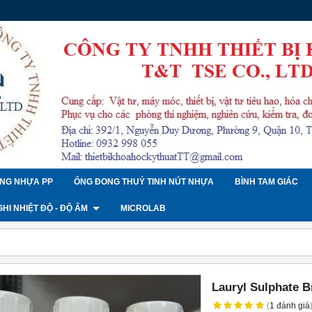
NG NHỰA PP
ỐNG ĐONG THUỶ TINH NÚT NHỰA
BÌNH TAM GIÁC
 GHI NHIỆT ĐỘ - ĐỘ ẨM
MICROLAB
Lauryl Sulphate 
(
1
đánh giá