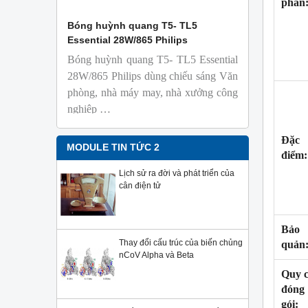
phần
 Isolab
Bóng huỳnh quang T5- TL5
Bóng đèn 
Essential 28W/865 Philips
18W/965 T8
Bóng huỳnh quang T5- TL5 Essential
TL-D 9
phỏng t
28W/865 Philips dùng chiếu sáng Văn
nhiên
phòng, nhà máy may, nhà xưởng công
Với độ 
nghiệp …
sử dụng
Sản phẩ
Đặc
Philips,
MODULE TIN TỨC 2
điểm:
Lịch sử ra đời và phát triển của
cân điện tử
Bảo
Thay đổi cấu trúc của biến chủng
quản
nCoV Alpha và Beta
Quy 
đóng
gói: