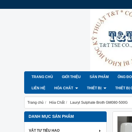
TRANG CHỦ
GIỚI THIỆU
SẢN PHẨM
ỐNG ĐO
LIÊN HỆ
HÓA CHẤT
THIẾT BỊ
THIẾT BỊ
Trang chủ
Hóa Chất
Lauryl Sulphate Broth GM080-500G
DANH MỤC SẢN PHẨM
VẬT TƯ TIÊU HAO