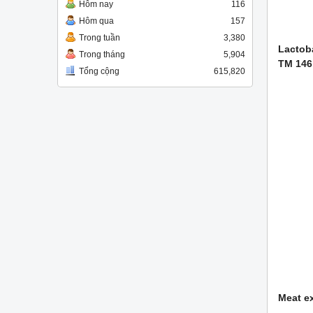
Hôm nay
116
Hôm qua
157
Trong tuần
3,380
Lactoba
Trong tháng
5,904
TM 146
Tổng cộng
615,820
Meat e