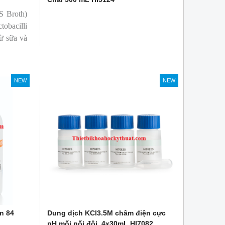
S Broth)
tobacilli
từ sữa và
NEW
NEW
n 84
Dung dịch KCl3.5M châm điện cực
pH mối nối đôi, 4x30mL HI7082