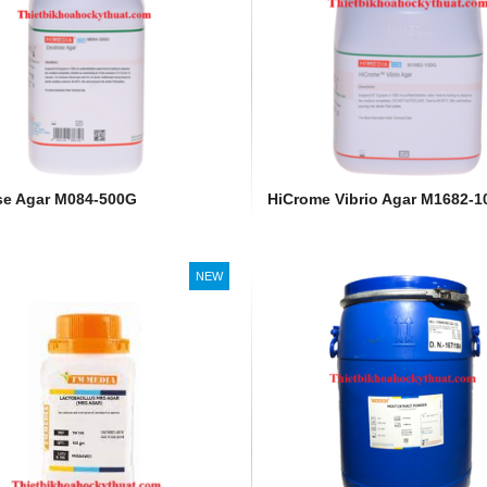
se Agar M084-500G
HiCrome Vibrio Agar M1682-
NEW