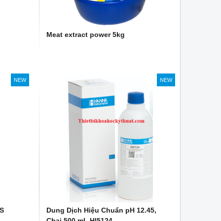
Meat extract power 5kg
NEW
NEW
RS
Dung Dịch Hiệu Chuẩn pH 12.45,
Chai 500 mL HI5124