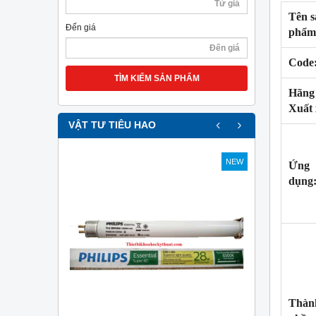
Tên s
Đến giá
phẩm
Code
TÌM KIẾM SẢN PHẨM
Hãng
Xuất
‹
›
VẬT TƯ TIÊU HAO
NEW
NEW
Ứng
dụng
Thàn