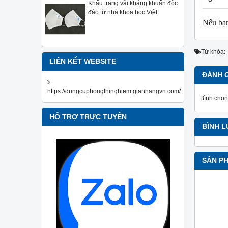
Khẩu trang vải kháng khuẩn độc
đáo từ nhà khoa học Việt
Nếu bạn
Từ khóa:
LIÊN KẾT WEBSITE
ĐÁNH 
https://dungcuphongthinghiem.gianhangvn.com/
Bình chọn
HỔ TRỢ TRỰC TUYẾN
BÌNH 
SẢN P