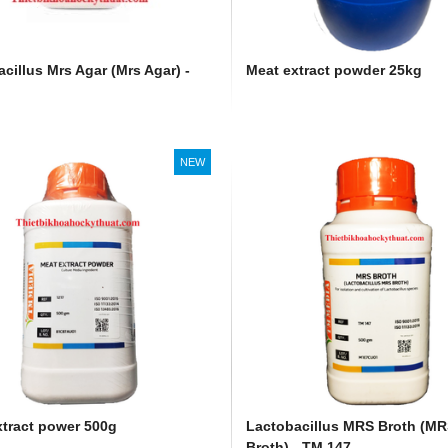
cillus Mrs Agar (Mrs Agar) -
Meat extract powder 25kg
NEW
xtract power 500g
Lactobacillus MRS Broth (M
Broth) - TM 147