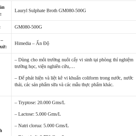
ản
Lauryl Sulphate Broth GM080-500G
:
:
GM080-500G
 –
Himedia – Ấn Độ
 xứ:
– Dùng cho môi trường nuôi cấy vi sinh tại phòng thí nghiệm
trường học, viện nghiên cứu,…
NEW
NE
:
– Để phát hiện và liệt kê vi khuẩn coliform trong nước, nước
thải, các sản phẩm sữa và các mẫu thực phẩm khác.
– Tryptose: 20.000 Gms/L
– Lactose: 5.000 Gms/L
– Natri clorua: 5.000 Gms/L
h