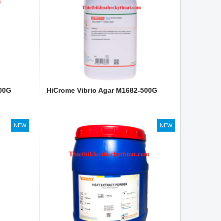
100G
HiCrome Vibrio Agar M1682-500G
NEW
NEW