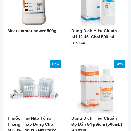
Meat extract power 500g
Dung Dịch Hiệu Chuẩn
pH 12.45, Chai 500 mL
HI5124
NEW
NEW
Thuốc Thử Nito Tổng
Dung Dịch Hiệu Chuẩn
Thang Thấp Dùng Cho
Độ Dẫn 84 µS/cm (500mL)
Máy Đo, 50 lần HI93767A-
HI7033L