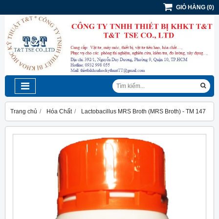
GIỎ HÀNG
(
0
)
Trang chủ
Hóa Chất
Lactobacillus MRS Broth (MRS Broth) - TM 147