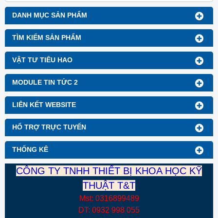
DANH MỤC SẢN PHẨM
TÌM KIẾM SẢN PHẨM
VẬT TƯ TIÊU HAO
MODULE TIN TỨC 2
LIÊN KẾT WEBSITE
HỔ TRỢ TRỰC TUYẾN
THỐNG KÊ
CÔNG TY TNHH THIẾT BỊ KHOA HỌC KỸ
THUẬT T&T
Mst: 0316899489
DT: 0932 998 055