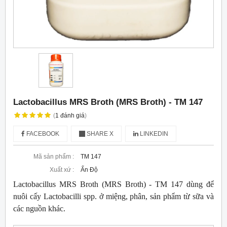
Lactobacillus MRS Broth (MRS Broth) - TM 147
(
1
đánh giá
)
FACEBOOK
SHARE X
LINKEDIN
Mã sản phẩm :
TM 147
Xuất xứ :
Ấn Độ
Lactobacillus MRS Broth (MRS Broth) - TM 147 dùng để
nuôi cấy Lactobacilli spp. ở miệng, phân, sản phẩm từ sữa và
các nguồn khác.