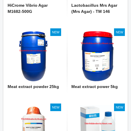
HiCrome Vibrio Agar
Lactobacillus Mrs Agar
M1682-500G
(Mrs Agar) - TM 146
NEW
NEW
Meat extract powder 25kg
Meat extract power 5kg
NEW
NEW