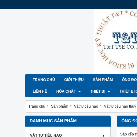
TRANG CHỦ
GIỚI THIỆU
SẢN PHẨM
ỐNG ĐO
LIÊN HỆ
HÓA CHẤT
THIẾT BỊ
THIẾT BỊ
Trang chủ
Sản phẩm
Vật tư tiêu hao
Vật tư tiêu hao thuỷ 
DANH MỤC SẢN PHẨM
ỐNG Đ
Sắp xếp t
VẬT TƯ TIÊU HAO