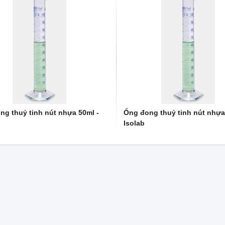
ng thuỷ tinh nút nhựa 50ml -
Ống đong thuỷ tinh nút nhựa
NEW
NE
Isolab