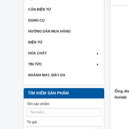
CÂN ĐIỆN TỬ
DỤNG CỤ
HƯỚNG DẪN MUA HÀNG
ĐIỆN TỬ
HÓA CHẤT
TIN TỨC
NGÀNH MAY, GIÀY DA
Ống đo
TÌM KIẾM SẢN PHẨM
Isolab
Tên sản phẩm
Từ giá