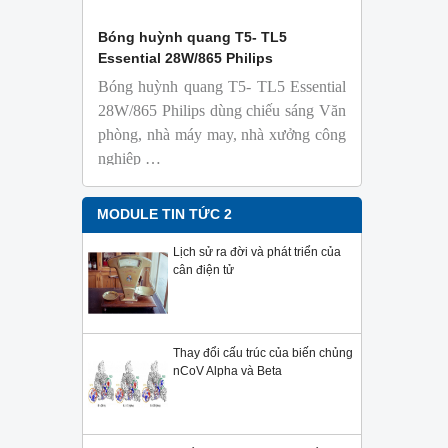
 Isolab
Bóng huỳnh quang T5- TL5
Bóng đèn 
Essential 28W/865 Philips
18W/965 T8
Bóng huỳnh quang T5- TL5 Essential
TL-D 9
phỏng t
28W/865 Philips dùng chiếu sáng Văn
nhiên
phòng, nhà máy may, nhà xưởng công
Với độ 
nghiệp …
sử dụng
Sản phẩ
Philips,
MODULE TIN TỨC 2
Lịch sử ra đời và phát triển của
cân điện tử
Thay đổi cấu trúc của biến chủng
nCoV Alpha và Beta