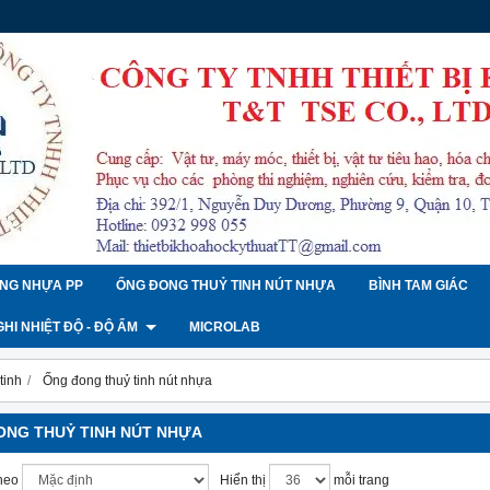
NG NHỰA PP
ỐNG ĐONG THUỶ TINH NÚT NHỰA
BÌNH TAM GIÁC
 GHI NHIỆT ĐỘ - ĐỘ ẨM
MICROLAB
tinh
Ống đong thuỷ tinh nút nhựa
ONG THUỶ TINH NÚT NHỰA
heo
Hiển thị
mỗi trang