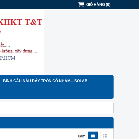
GIỎ HÀNG
(
0
)
BÌNH CẦU NÂU ĐÁY TRÒN CỔ NHÁM - ISOLAB
Xem