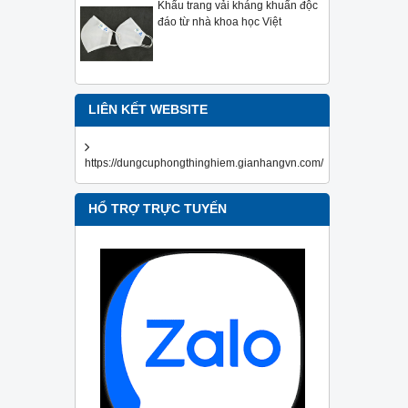
Khẩu trang vải kháng khuẩn độc
đáo từ nhà khoa học Việt
LIÊN KẾT WEBSITE
https://dungcuphongthinghiem.gianhangvn.com/
HỔ TRỢ TRỰC TUYẾN