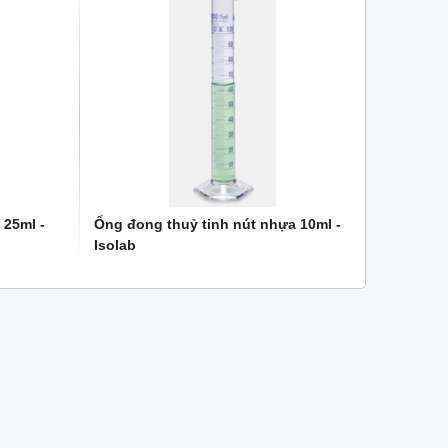
 25ml -
Ống đong thuỷ tinh nút nhựa 10ml -
W
NEW
Isolab