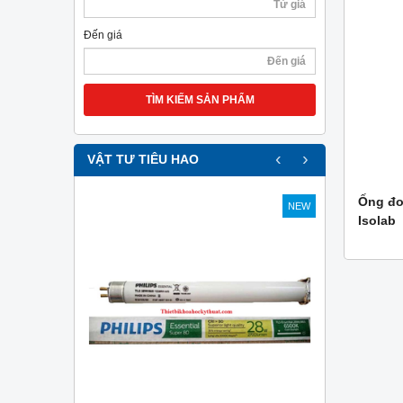
Đến giá
TÌM KIẾM SẢN PHẨM
‹
›
VẬT TƯ TIÊU HAO
Ống đo
NEW
NEW
Isolab