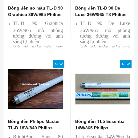
Bóng đèn so màu TL-D 90
Bóng đèn TL-D 90 De
Graphica 36W/965 Philips
Luxe 36W/965 T8 Philips
TL-D 90 Graphica
TL-D 90 De Luxe
36W/965 mô phỏng
36W/965 mô phỏng
tương đương với ánh
tương đương với ánh
sáng tự nhiên
sáng tự nhiên
Với độ hoàn màu cực
Với độ hoàn màu cao
cao nên được sử dụng để
nên được sử dụng để So
So Màu, Kiểm Màu
Màu, Kiểm Màu
NEW
NEW
Sản phẩm được sản xuất
Sản phẩm được sản xuất
bởi hãng Philips, xuất xứ
bởi hãng Philips, xuất xứ
Ba lan
Ba lan
Bóng đèn Philips Master
Bóng đèn TL5 Essential
TL-D 18W/840 Philips
14W/865 Philips
BrightBoost Super 80
TL5 Essential 14W/865 là