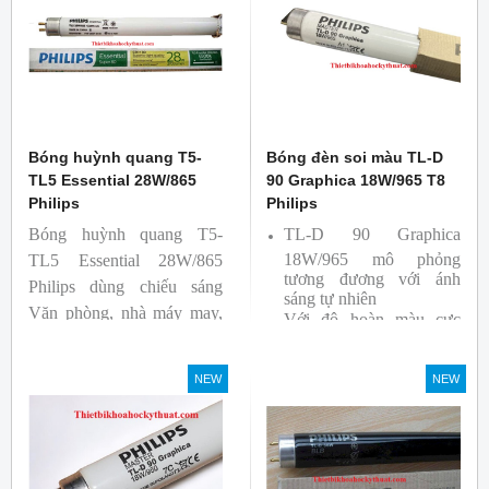
Bóng huỳnh quang T5-
Bóng đèn soi màu TL-D
TL5 Essential 28W/865
90 Graphica 18W/965 T8
Philips
Philips
Bóng huỳnh quang T5-
TL-D 90 Graphica
18W/965 mô phỏng
TL5 Essential 28W/865
tương đương với ánh
Philips dùng chiếu sáng
sáng tự nhiên
Văn phòng, nhà máy may,
Với độ hoàn màu cực
nhà xưởng công nghiệp …
cao nên được sử dụng để
So Màu, Kiểm Màu
NEW
NEW
Sản phẩm được sản xuất
bởi hãng Philips, xuất xứ
Ba lan