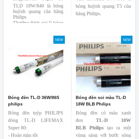
TLD 18W/840 là bóng
bóng huỳnh quang T5 của
huỳnh quang của hãng
hãng Philips.
Philips
Thường được gọi là bóng
siêu sáng ( Super 80)
Bóng có độ hoàn màu
NEW
NEW
cao(Ra80) cùng quang
thông lớn(1350lm)
Bóng đèn TL-D 36W/865
Bóng đèn soi màu TL-D
philips
18W BLB Philips
Bóng đèn tuýp PHILIPS
Bóng đèn có màu xanh
dòng TL-D LIFEMAX
đen
TL-D 18W
Super 80:
BLB
Philips
tạo ra một
- Hoàn màu tốt
vùng sáng với bước sóng