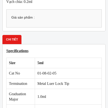
Vạch chia: 0.2ml
Giá sản phẩm :
CHI TIẾT
Specifications
Size
5ml
Cat No
01-08-02-05
Termination
Metal Luer Lock Tip
Graduation
1.0ml
Major