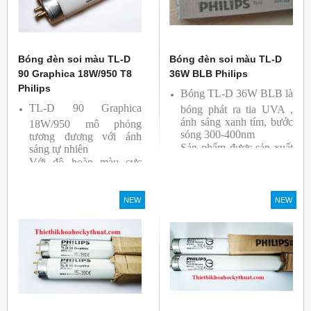
Bóng đèn soi màu TL-D
Bóng đèn soi màu TL-D
90 Graphica 18W/950 T8
36W BLB Philips
Philips
Bóng TL-D 36W BLB là
TL-D 90 Graphica
bóng phát ra tia UVA ,
ánh sáng xanh tím, bước
18W/950 mô phỏng
sóng 300-400nm
tương đương với ánh
Sản phẩm được sản xuất
sáng tự nhiên
Với độ hoàn màu cực
bởi hãng Philips
cao nên được sử dụng để
So Màu, Kiểm Màu
NEW
NEW
Sản phẩm được sản xuất
bởi hãng Philips, xuất xứ
Ba lan