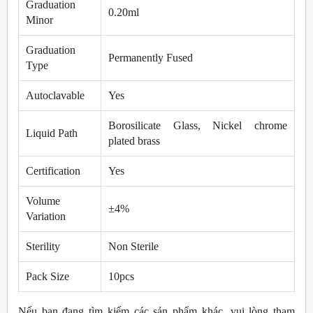
Graduation
0.20ml
Minor
Graduation
Permanently Fused
Type
Autoclavable
Yes
Borosilicate Glass, Nickel chrome
Liquid Path
plated brass
Certification
Yes
Volume
±4%
Variation
Sterility
Non Sterile
Pack Size
10pcs
Nếu bạn đang tìm kiếm các sản phẩm khác, vui lòng tham