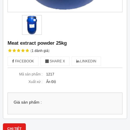
Meat extract powder 25kg
(
1
đánh giá
)
FACEBOOK
SHARE X
LINKEDIN
Mã sản phẩm :
1217
Xuất xứ :
Ấn Độ
Giá sản phẩm :
CHI TIẾT