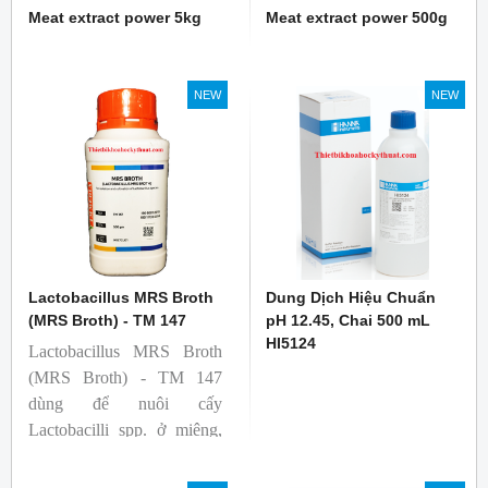
Meat extract power 5kg
Meat extract power 500g
NEW
NEW
Lactobacillus MRS Broth
Dung Dịch Hiệu Chuẩn
(MRS Broth) - TM 147
pH 12.45, Chai 500 mL
HI5124
Lactobacillus MRS Broth
(MRS Broth) - TM 147
dùng để nuôi cấy
Lactobacilli spp. ở miệng,
phân, sản phẩm từ sữa và
các nguồn khác.