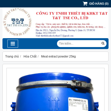
GIỎ HÀNG
(
0
)
Trang chủ
Hóa Chất
Meat extract powder 25kg