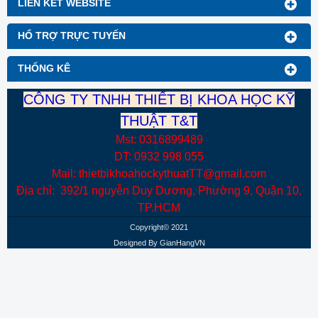
LIÊN KẾT WEBSITE
HỔ TRỢ TRỰC TUYẾN
THỐNG KÊ
CÔNG TY TNHH THIẾT BỊ KHOA HỌC KỸ
THUẬT T&T
Mst: 0316899489
DT: 0932 998 055
Mail: thietbikhoahockythuatTT@gmail.com
Địa chỉ: 392/1 nguyễn Duy Dương, Phường 9, Quận 10,
TP.HCM
Copyright© 2021
Designed By
GianHangVN