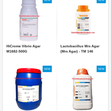
NEW
NEW
HiCrome Vibrio Agar
Lactobacillus Mrs Agar
M1682-500G
(Mrs Agar) - TM 146
NEW
NEW