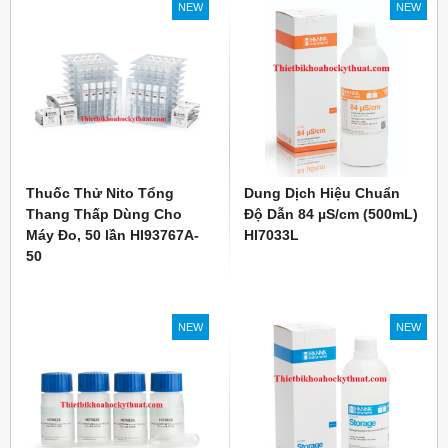
NEW
NEW
Thuốc Thử Nito Tổng
Dung Dịch Hiệu Chuẩn
Thang Thấp Dùng Cho
Độ Dẫn 84 µS/cm (500mL)
Máy Đo, 50 lần HI93767A-
HI7033L
50
NEW
NEW