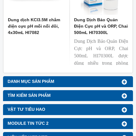
Dung dịch KCl3.5M châm
Dung Dịch Bảo Quản
điện cực pH mối nối đôi,
Điện Cực pH và ORP, Chai
4x30mL HI7082
500mL HI70300L
Dung Dịch Bảo Quản Điện
Cực pH và ORP, Chai
500mL HI70300L được
dùng nhiều trong phòng
lab.
DANH MỤC SẢN PHẨM
TÌM KIẾM SẢN PHẨM
VẬT TƯ TIÊU HAO
MODULE TIN TỨC 2