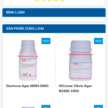
BÌNH LUẬN
SẢN PHẨM CÙNG LOẠI
NEW
NEW
Dextrose Agar M084-500G
HiCrome Vibrio Agar
M1682-100G