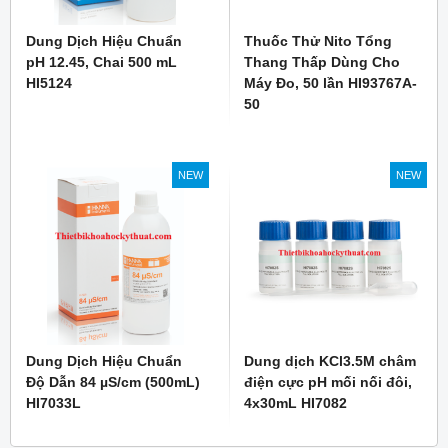
Dung Dịch Hiệu Chuẩn
Thuốc Thử Nito Tổng
pH 12.45, Chai 500 mL
Thang Thấp Dùng Cho
HI5124
Máy Đo, 50 lần HI93767A-
50
NEW
NEW
Dung Dịch Hiệu Chuẩn
Dung dịch KCl3.5M châm
Độ Dẫn 84 µS/cm (500mL)
điện cực pH mối nối đôi,
HI7033L
4x30mL HI7082