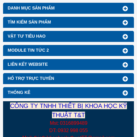
DANH MỤC SẢN PHẨM
TÌM KIẾM SẢN PHẨM
VẬT TƯ TIÊU HAO
MODULE TIN TỨC 2
LIÊN KẾT WEBSITE
HỔ TRỢ TRỰC TUYẾN
THỐNG KÊ
CÔNG TY TNHH THIẾT BỊ KHOA HỌC KỸ
THUẬT T&T
Mst: 0316899489
DT: 0932 998 055