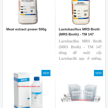
Meat extract power 500g
Lactobacillus MRS Broth
(MRS Broth) - TM 147
Lactobacillus MRS Broth
(MRS Broth) - TM 147
dùng để nuôi cấy
Lactobacilli spp. ở miệng,
phân, sản phẩm từ sữa và
các nguồn khác.
NEW
NEW