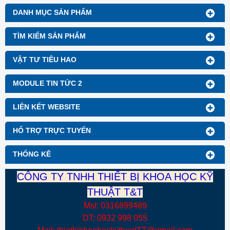
DANH MỤC SẢN PHẨM
TÌM KIẾM SẢN PHẨM
VẬT TƯ TIÊU HAO
MODULE TIN TỨC 2
LIÊN KẾT WEBSITE
HỔ TRỢ TRỰC TUYẾN
THỐNG KÊ
CÔNG TY TNHH THIẾT BỊ KHOA HỌC KỸ
THUẬT T&T
Mst: 0316899489
DT: 0932 998 055