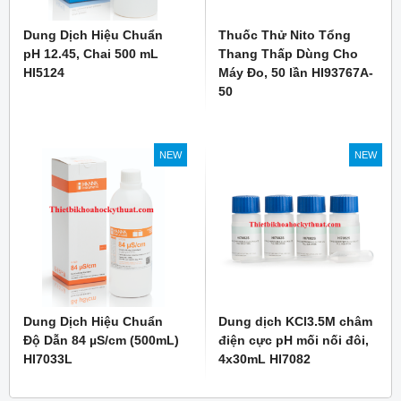
Dung Dịch Hiệu Chuẩn
Thuốc Thử Nito Tổng
pH 12.45, Chai 500 mL
Thang Thấp Dùng Cho
HI5124
Máy Đo, 50 lần HI93767A-
50
NEW
NEW
Dung Dịch Hiệu Chuẩn
Dung dịch KCl3.5M châm
Độ Dẫn 84 µS/cm (500mL)
điện cực pH mối nối đôi,
HI7033L
4x30mL HI7082