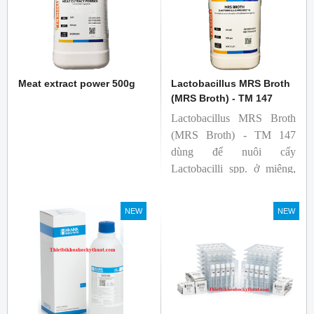
Meat extract power 500g
Lactobacillus MRS Broth
(MRS Broth) - TM 147
Lactobacillus MRS Broth
(MRS Broth) - TM 147
dùng để nuôi cấy
Lactobacilli spp. ở miệng,
phân, sản phẩm từ sữa và
các nguồn khác.
NEW
NEW