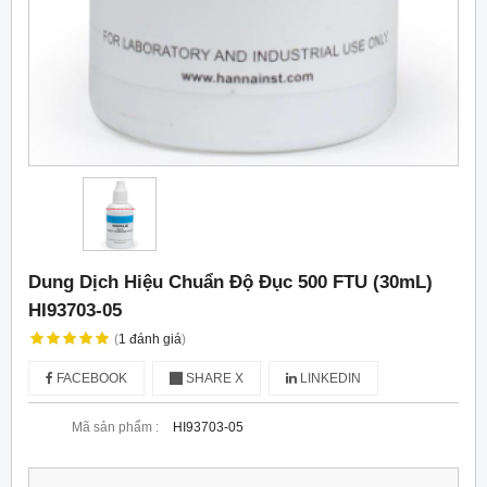
Dung Dịch Hiệu Chuẩn Độ Đục 500 FTU (30mL)
HI93703-05
(
1
đánh giá
)
FACEBOOK
SHARE X
LINKEDIN
Mã sản phẩm :
HI93703-05