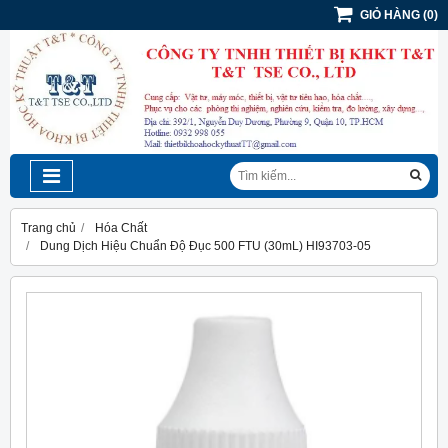
GIỎ HÀNG
(
0
)
Trang chủ
Hóa Chất
Dung Dịch Hiệu Chuẩn Độ Đục 500 FTU (30mL) HI93703-05