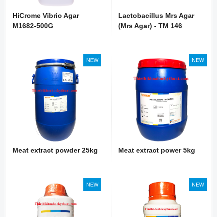
HiCrome Vibrio Agar
Lactobacillus Mrs Agar
M1682-500G
(Mrs Agar) - TM 146
NEW
NEW
Meat extract powder 25kg
Meat extract power 5kg
NEW
NEW