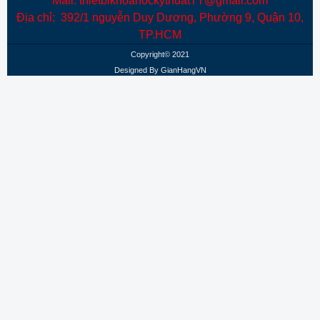
Mail: thietbikhoahockythuatTT@gmail.com
Địa chỉ: 392/1 nguyễn Duy Dương, Phường 9, Quận 10,
TP.HCM
Copyright© 2021
Designed By
GianHangVN