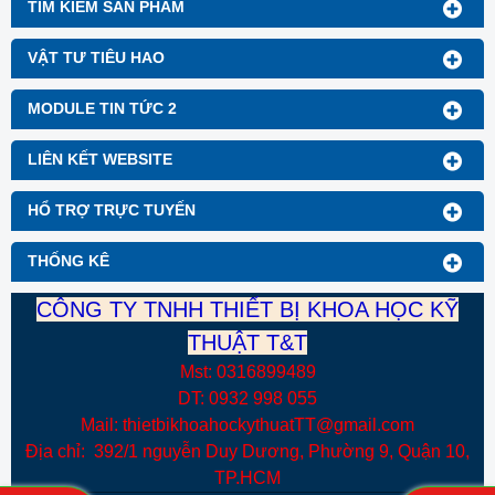
TÌM KIẾM SẢN PHẨM
VẬT TƯ TIÊU HAO
MODULE TIN TỨC 2
LIÊN KẾT WEBSITE
HỔ TRỢ TRỰC TUYẾN
THỐNG KÊ
CÔNG TY TNHH THIẾT BỊ KHOA HỌC KỸ
THUẬT T&T
Mst: 0316899489
DT: 0932 998 055
Mail: thietbikhoahockythuatTT@gmail.com
Địa chỉ: 392/1 nguyễn Duy Dương, Phường 9, Quận 10,
TP.HCM