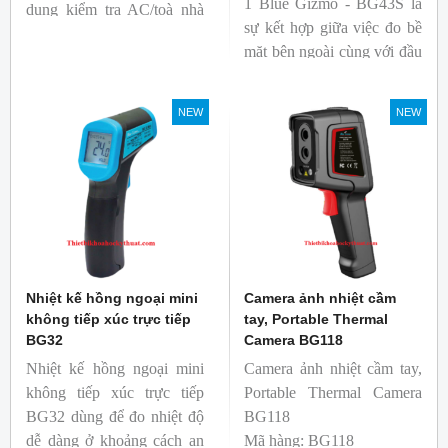
1 Blue Gizmo - BG43S là
dụng kiểm tra AC/toà nhà
sự kết hợp giữa việc đo bề
xem có bị nhiệt cầu, bộ lưu
mặt bên ngoài cùng với đầu
điện nhiệt và gây ra nhiệt
dò để đo lõi bên trong.
hao phí.
Nhiệt kế thích hợp cho
NEW
NEW
ngành công nghiệp thực
phẩm.
Nhiệt kế hồng ngoại mini
Camera ảnh nhiệt cầm
không tiếp xúc trực tiếp
tay, Portable Thermal
BG32
Camera BG118
Nhiệt kế hồng ngoại mini
Camera ảnh nhiệt cầm tay,
không tiếp xúc trực tiếp
Portable Thermal Camera
BG32 dùng để đo nhiệt độ
BG118
dễ dàng ở khoảng cách an
Mã hàng: BG118