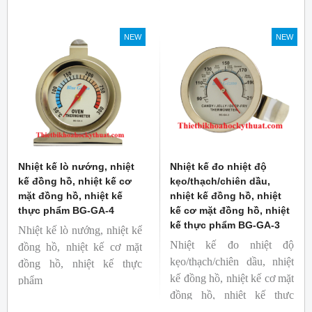
toàn. Kích thước nhỏ gọn,
Thương hiệu: Blue Gizmo
độ phát xạ nhanh và cố
NEW
NEW
định giúp người mới bắt
đầu sử dụng dễ dàng.
Nhiệt kế lò nướng, nhiệt
Nhiệt kế đo nhiệt độ
kế đồng hồ, nhiệt kế cơ
kẹo/thạch/chiên dầu,
mặt đồng hồ, nhiệt kế
nhiệt kế đồng hồ, nhiệt
thực phẩm BG-GA-4
kế cơ mặt đồng hồ, nhiệt
kế thực phẩm BG-GA-3
Nhiệt kế lò nướng, nhiệt kế
Nhiệt kế đo nhiệt độ
đồng hồ, nhiệt kế cơ mặt
kẹo/thạch/chiên dầu, nhiệt
đồng hồ, nhiệt kế thực
kế đồng hồ, nhiệt kế cơ mặt
phẩm
đồng hồ, nhiệt kế thực
Mã hàng: BG-GA-4
phẩm