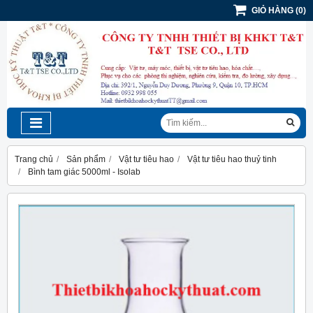
GIỎ HÀNG
(
0
)
Trang chủ
Sản phẩm
Vật tư tiêu hao
Vật tư tiêu hao thuỷ tinh
Bình tam giác 5000ml - Isolab