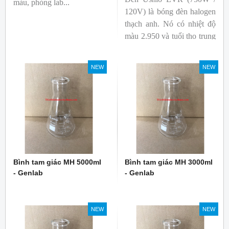
màu, phòng lab...
120V) là bóng đèn halogen
thạch anh. Nó có nhiệt độ
màu 2.950 và tuổi thọ trung
bình 2.000 giờ. Công suất ít
nhất 750W.
NEW
NEW
Bình tam giác MH 5000ml
Bình tam giác MH 3000ml
- Genlab
- Genlab
NEW
NEW