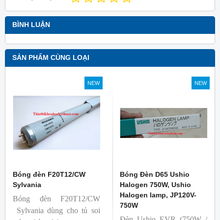
BÌNH LUẬN
SẢN PHẨM CÙNG LOẠI
NEW
NEW
Bóng đèn F20T12/CW
Bóng Đèn D65 Ushio
Sylvania
Halogen 750W, Ushio
Halogen lamp, JP120V-
Bóng đèn F20T12/CW
750W
Sylvania dùng cho tủ soi
Đèn Ushio EVR (750W /