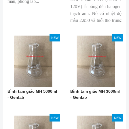
màu, phòng lab...
120V) là bóng đèn halogen
thạch anh. Nó có nhiệt độ
màu 2.950 và tuổi thọ trung
bình 2.000 giờ. Công suất ít
nhất 750W.
NEW
NEW
Bình tam giác MH 5000ml
Bình tam giác MH 3000ml
- Genlab
- Genlab
NEW
NEW