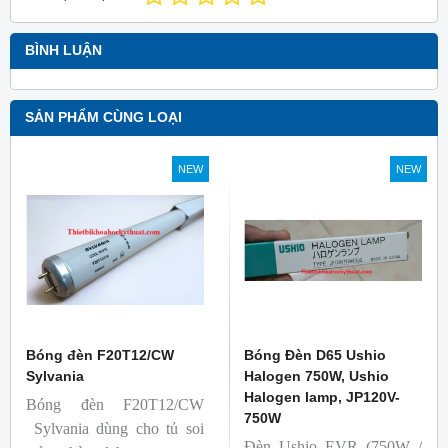
BÌNH LUẬN
SẢN PHẨM CÙNG LOẠI
NEW
NEW
Bóng đèn F20T12/CW
Bóng Đèn D65 Ushio
Sylvania
Halogen 750W, Ushio
Halogen lamp, JP120V-
Bóng đèn F20T12/CW
750W
Sylvania dùng cho tủ soi
Đèn Ushio EVR (750W /