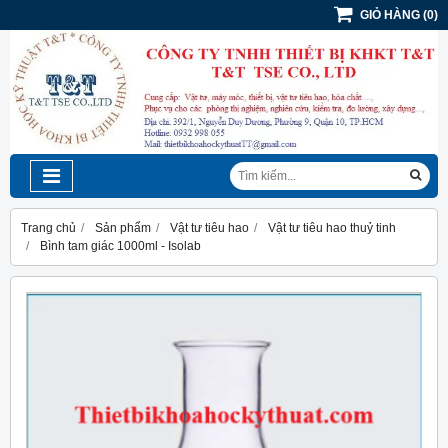
GIỎ HÀNG
(
0
)
Trang chủ
Sản phẩm
Vật tư tiêu hao
Vật tư tiêu hao thuỷ tinh
Bình tam giác 1000ml - Isolab