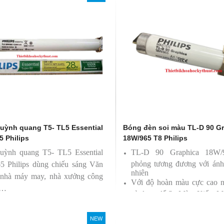
soi màu TL-D 90 Graphica
Bóng đèn soi màu TL-D 90 Graphic
 Philips
18W/950 T8 Philips
0 Graphica 18W/965 mô
TL-D 90 Graphica 18W/950 m
ương đương với ánh sáng tự
phỏng tương đương với ánh sáng t
nhiên
hoàn màu cực cao nên được
Với độ hoàn màu cực cao nên đượ
 để So Màu, Kiểm Màu
sử dụng để So Màu, Kiểm Màu
m được sản xuất bởi hãng
Sản phẩm được sản xuất bởi hãn
 xuất xứ Ba lan
Philips, xuất xứ Ba lan
uỳnh quang T5- TL5 Essential
Bóng đèn soi màu TL-D 90 G
5 Philips
18W/965 T8 Philips
uỳnh quang T5- TL5 Essential
TL-D 90 Graphica 18W
phỏng tương đương với ánh
5 Philips dùng chiếu sáng Văn
nhiên
 nhà máy may, nhà xưởng công
Với độ hoàn màu cực cao 
 …
sử dụng để So Màu, Kiểm M
Sản phẩm được sản xuất b
Philips, xuất xứ Ba lan
NEW