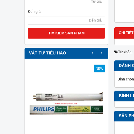
Đến giá
CHI TIẾT
TÌM KIẾM SẢN PHẨM
‹
›
Từ khóa:
VẬT TƯ TIÊU HAO
ĐÁNH 
NEW
NEW
Bình chọn
BÌNH 
SẢN P