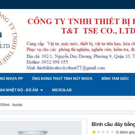
NG NHỰA PP
ỐNG ĐONG THUỶ TINH NÚT NHỰA
BÌNH TAM GIÁC
 GHI NHIỆT ĐỘ - ĐỘ ẨM
MICROLAB
250ml - Isolab
Bình cầu đáy bằng
(
5
đánh giá