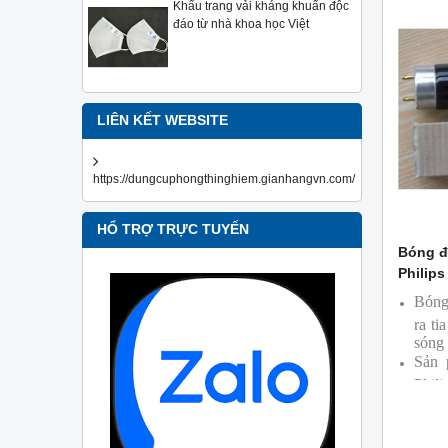
Khẩu trang vải kháng khuẩn độc
đáo từ nhà khoa học Việt
LIÊN KẾT WEBSITE
https://dungcuphongthinghiem.gianhangvn.com/
HỔ TRỢ TRỰC TUYẾN
Bóng đ
Philips
Bóng
ra ti
sóng
Sản 
Phili