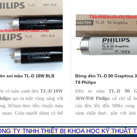
èn soi màu TL-D 18W BLB
Bóng đèn TL-D 90 Graphica 
T8 Philips
èn có màu xanh đen
TL-D 18W
Đèn so màu
TL-D 90 Gr
hilips
tạo ra một vùng sáng với
36W/950 Philips
có chỉ số h
óng 365nm theo tiêu chuẩn màu
của đèn lên đến 98Ra cung 
c quan. Giúp người dùng có thể
sáng chân thực, gần với ánh
ện và đánh giá các chất phát sáng
nhiên giúp các sự vật hiện lên
trong sản phẩm.
rõ ràng, đạt chuẩn màu sắc gi
NG TY TNHH THIẾT BỊ KHOA HỌC KỸ THUẬT 
tiêu dùng có thể đánh giá màu 