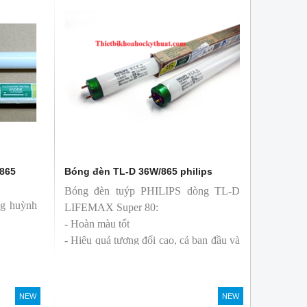
/865
Bóng đèn TL-D 36W/865 philips
Bóng đèn tuýp PHILIPS dòng TL-D
ng huỳnh
LIFEMAX Super 80:
- Hoàn màu tốt
- Hiệu quả tương đối cao, cả ban đầu và
trong suốt tuổi thọ của bóng đèn, với
khả năng duy trì quang thông cao
- Tạo ra từ màu trắng ấm đến ánh sáng
NEW
NEW
ban ngày mát mẻ