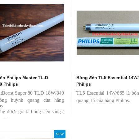
èn Philips Master TL-D
Bóng đèn TL5 Essential 14W
0 Philips
Philips
htBoost Super 80 TLD 18W/840
TL5 Essential 14W/865 là bó
bóng huỳnh quang của hãng
quang T5 của hãng Philips.
ps
ng được gọi là bóng siêu sáng (
r 80)
 có độ hoàn màu cao(Ra80)
 quang thông lớn(1350lm)
NEW