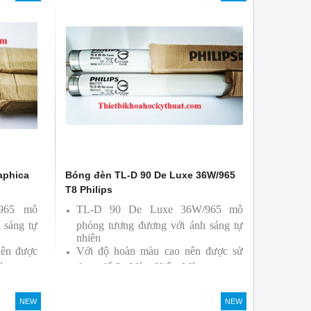
aphica
Bóng đèn TL-D 90 De Luxe 36W/965
T8 Philips
/965 mô
TL-D 90 De Luxe 36W/965 mô
 sáng tự
phỏng tương đương với ánh sáng tự
nhiên
nên được
Với độ hoàn màu cao nên được sử
àu
dụng để So Màu, Kiểm Màu
ởi hãng
Sản phẩm được sản xuất bởi hãng
Philips, xuất xứ Ba lan
NEW
NEW