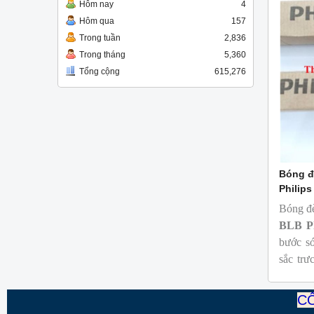
Hôm nay
4
Hôm qua
157
Trong tuần
2,836
Trong tháng
5,360
Tổng cộng
615,276
Bóng đ
Philips
Bóng đ
BLB
P
bước s
sắc trự
phát hi
và keo 
CÔ