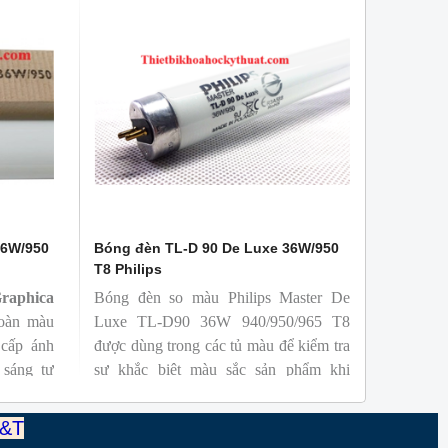
36W/950
Bóng đèn TL-D 90 De Luxe 36W/950
T8 Philips
aphica
Bóng đèn so màu Philips Master De
oàn màu
Luxe TL-D90 36W 940/950/965 T8
cấp ánh
được dùng trong các tủ màu để kiểm tra
 sáng tự
sự khắc biệt màu sắc sản phẩm khi
 một cách
chiếu các nguồn sáng khác nhau, với
úp người
nguồn sáng trung thực, đảm bảo chất
T&T
sắc và sự
lượng mẫu mã, sản xuất và kiểm tra chất