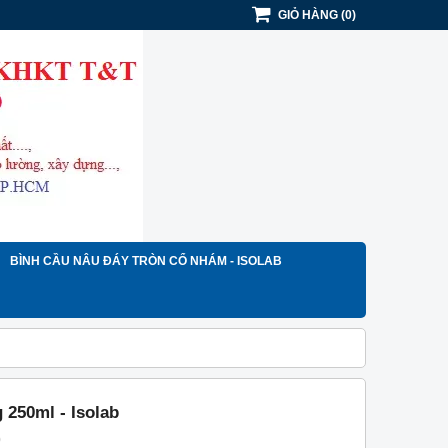
GIỎ HÀNG
(
0
)
BÌNH CẦU NÂU ĐÁY TRÒN CỔ NHÁM - ISOLAB
 250ml - Isolab
)