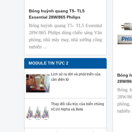
 Isolab
Bóng huỳnh quang T5- TL5
Bóng đèn 
Essential 28W/865 Philips
18W/965 T8
Bóng huỳnh quang T5- TL5 Essential
TL-D 9
phỏng t
28W/865 Philips dùng chiếu sáng Văn
nhiên
phòng, nhà máy may, nhà xưởng công
Với độ 
nghiệp …
sử dụng
Sản phẩ
Philips,
MODULE TIN TỨC 2
Lịch sử ra đời và phát triển của
Bóng h
cân điện tử
28W/86
Bóng h
28W/86
phòng,
Thay đổi cấu trúc của biến chủng
nCoV Alpha và Beta
nghiệp