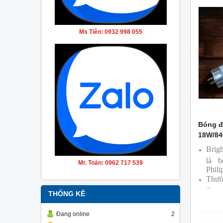
Ms Tiên: 0932 998 055
Bóng đ
18W/84
Brig
là 
Mr. Toản: 0962 717 539
Phili
Thườ
Supe
THỐNG KÊ
Bóng
cùng
Đang online
2