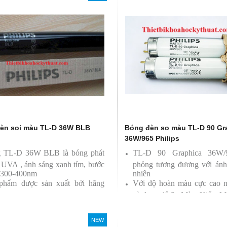
èn soi màu TL-D 36W BLB
Bóng đèn so màu TL-D 90 Gr
36W/965 Philips
 TL-D 36W BLB là bóng phát
TL-D 90 Graphica 36W
a UVA , ánh sáng xanh tím, bước
phỏng tương đương với ánh
 300-400nm
nhiên
phẩm được sản xuất bởi hãng
Với độ hoàn màu cực cao 
ps
sử dụng để So Màu, Kiểm M
Sản phẩm được sản xuất b
Philips, xuất xứ Ba lan
NEW