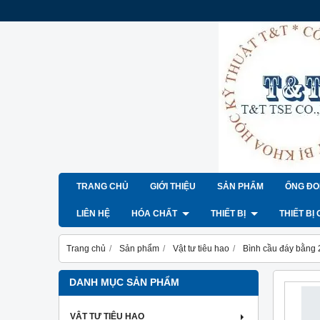
TRANG CHỦ
GIỚI THIỆU
SẢN PHẨM
ỐNG ĐO
LIÊN HỆ
HÓA CHẤT
THIẾT BỊ
THIẾT BỊ
Trang chủ
Sản phẩm
Vật tư tiêu hao
Bình cầu đáy bằng 
DANH MỤC SẢN PHẨM
VẬT TƯ TIÊU HAO