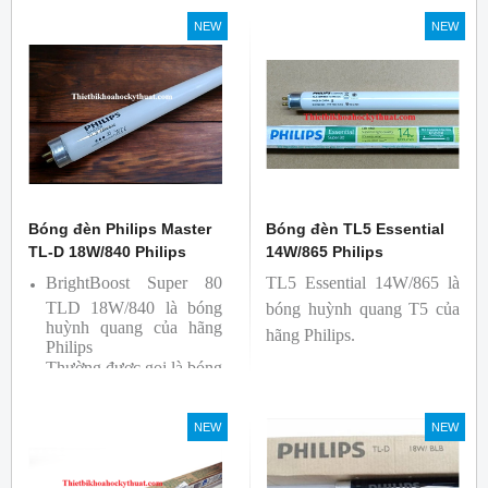
So Màu, Kiểm Màu
Màu, Kiểm Màu
NEW
NEW
Sản phẩm được sản xuất
Sản phẩm được sản xuất
bởi hãng Philips, xuất xứ
bởi hãng Philips, xuất xứ
Ba lan
Ba lan
Bóng đèn Philips Master
Bóng đèn TL5 Essential
TL-D 18W/840 Philips
14W/865 Philips
BrightBoost Super 80
TL5 Essential 14W/865 là
TLD 18W/840 là bóng
bóng huỳnh quang T5 của
huỳnh quang của hãng
hãng Philips.
Philips
Thường được gọi là bóng
siêu sáng ( Super 80)
Bóng có độ hoàn màu
NEW
NEW
cao(Ra80) cùng quang
thông lớn(1350lm)