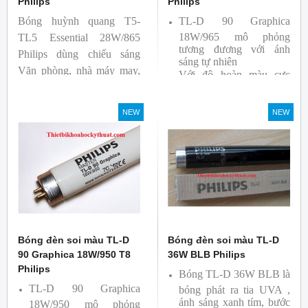
Philips
Philips
Bóng huỳnh quang T5-
TL-D 90 Graphica
18W/965 mô phỏng
TL5 Essential 28W/865
tương đương với ánh
Philips dùng chiếu sáng
sáng tự nhiên
Văn phòng, nhà máy may,
Với độ hoàn màu cực
nhà xưởng công nghiệp …
cao nên được sử dụng để
So Màu, Kiểm Màu
NEW
NEW
Sản phẩm được sản xuất
bởi hãng Philips, xuất xứ
Ba lan
Bóng đèn soi màu TL-D
Bóng đèn soi màu TL-D
90 Graphica 18W/950 T8
36W BLB Philips
Philips
Bóng TL-D 36W BLB là
TL-D 90 Graphica
bóng phát ra tia UVA ,
ánh sáng xanh tím, bước
18W/950 mô phỏng