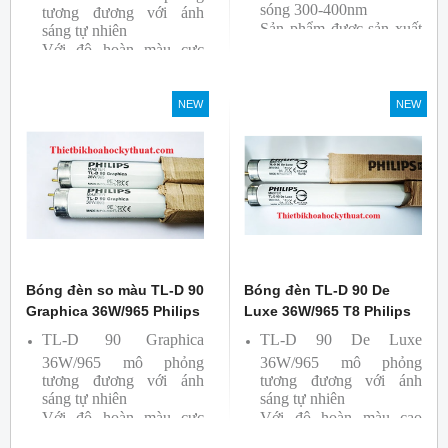
sóng 300-400nm
tương đương với ánh
Sản phẩm được sản xuất
sáng tự nhiên
Với độ hoàn màu cực
bởi hãng Philips
cao nên được sử dụng để
So Màu, Kiểm Màu
NEW
NEW
Sản phẩm được sản xuất
bởi hãng Philips, xuất xứ
Ba lan
Bóng đèn so màu TL-D 90
Bóng đèn TL-D 90 De
Graphica 36W/965 Philips
Luxe 36W/965 T8 Philips
TL-D 90 Graphica
TL-D 90 De Luxe
36W/965 mô phỏng
36W/965 mô phỏng
tương đương với ánh
tương đương với ánh
sáng tự nhiên
sáng tự nhiên
Với độ hoàn màu cực
Với độ hoàn màu cao
cao nên được sử dụng để
nên được sử dụng để So