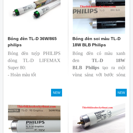
Bóng đèn TL-D 36W/865
Bóng đèn soi màu TL-D
philips
18W BLB Philips
Bóng đèn tuýp PHILIPS
Bóng đèn có màu xanh
dòng TL-D LIFEMAX
đen
TL-D 18W
Super 80:
BLB
Philips
tạo ra một
- Hoàn màu tốt
vùng sáng với bước sóng
- Hiệu quả tương đối cao,
365nm theo tiêu chuẩn màu
cả ban đầu và trong suốt
sắc trực quan. Giúp người
NEW
NEW
tuổi thọ của bóng đèn, với
dùng có thể phát hiện và
khả năng duy trì quang
đánh giá các chất phát sáng
thông cao
và keo trong sản phẩm.
- Tạo ra từ màu trắng ấm
đến ánh sáng ban ngày mát
mẻ