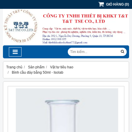
GIỎ HÀNG
(
0
)
Trang chủ
Sản phẩm
Vật tư tiêu hao
Bình cầu đáy bằng 50ml - Isolab