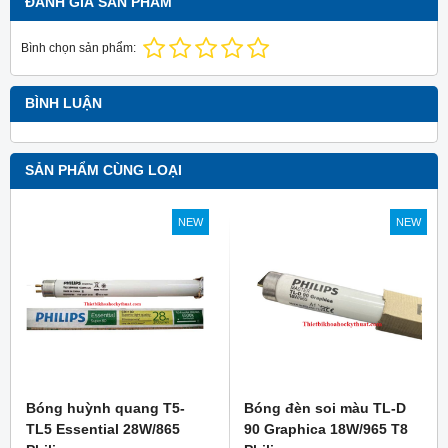
ĐÁNH GIÁ SẢN PHẨM
Bình chọn sản phẩm:
BÌNH LUẬN
SẢN PHẨM CÙNG LOẠI
NEW
NEW
Bóng huỳnh quang T5-
Bóng đèn soi màu TL-D
TL5 Essential 28W/865
90 Graphica 18W/965 T8