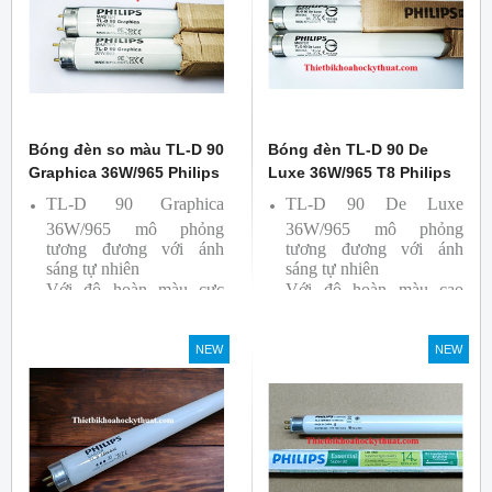
Bóng đèn so màu TL-D 90
Bóng đèn TL-D 90 De
Graphica 36W/965 Philips
Luxe 36W/965 T8 Philips
TL-D 90 Graphica
TL-D 90 De Luxe
36W/965 mô phỏng
36W/965 mô phỏng
tương đương với ánh
tương đương với ánh
sáng tự nhiên
sáng tự nhiên
Với độ hoàn màu cực
Với độ hoàn màu cao
cao nên được sử dụng để
nên được sử dụng để So
So Màu, Kiểm Màu
Màu, Kiểm Màu
NEW
NEW
Sản phẩm được sản xuất
Sản phẩm được sản xuất
bởi hãng Philips, xuất xứ
bởi hãng Philips, xuất xứ
Ba lan
Ba lan