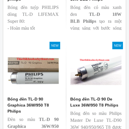
Bóng đèn tuýp PHILIPS
Bóng đèn có màu xanh
dòng TL-D LIFEMAX
đen
TL-D 18W
Super 80:
BLB
Philips
tạo ra một
- Hoàn màu tốt
vùng sáng với bước sóng
- Hiệu quả tương đối cao,
365nm theo tiêu chuẩn màu
cả ban đầu và trong suốt
sắc trực quan. Giúp người
NEW
NEW
tuổi thọ của bóng đèn, với
dùng có thể phát hiện và
khả năng duy trì quang
đánh giá các chất phát sáng
thông cao
và keo trong sản phẩm.
- Tạo ra từ màu trắng ấm
đến ánh sáng ban ngày mát
mẻ
Bóng đèn TL-D 90
Bóng đèn TL-D 90 De
Graphica 36W/950 T8
Luxe 36W/950 T8 Philips
Philips
Bóng đèn so màu Philips
Đèn so màu
TL-D 90
Master De Luxe TL-D90
Graphica 36W/950
36W 940/950/965 T8 được