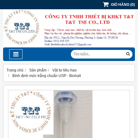
GIỎ HÀNG
(
0
)
Trang chủ
Sản phẩm
Vật tư tiêu hao
Bình định mức trắng chuẩn USP - Biohall