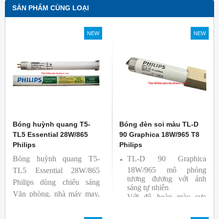
SẢN PHẨM CÙNG LOẠI
NEW
NEW
Bóng huỳnh quang T5-
Bóng đèn soi màu TL-D
TL5 Essential 28W/865
90 Graphica 18W/965 T8
Philips
Philips
Bóng huỳnh quang T5-
TL-D 90 Graphica
18W/965 mô phỏng
TL5 Essential 28W/865
tương đương với ánh
Philips dùng chiếu sáng
sáng tự nhiên
Văn phòng, nhà máy may,
Với độ hoàn màu cực
nhà xưởng công nghiệp …
cao nên được sử dụng để
So Màu, Kiểm Màu