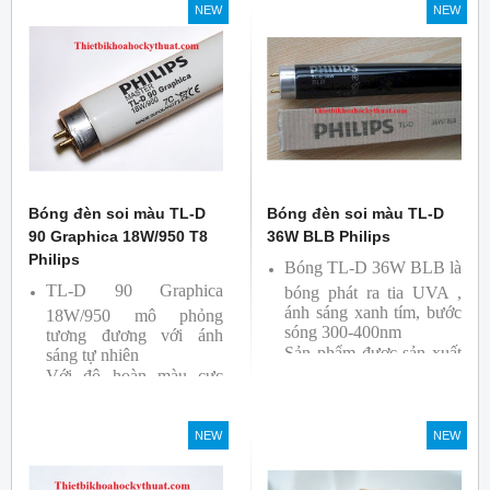
NEW
NEW
Sản phẩm được sản xuất
bởi hãng Philips, xuất xứ
Ba lan
Bóng đèn soi màu TL-D
Bóng đèn soi màu TL-D
90 Graphica 18W/950 T8
36W BLB Philips
Philips
Bóng TL-D 36W BLB là
TL-D 90 Graphica
bóng phát ra tia UVA ,
ánh sáng xanh tím, bước
18W/950 mô phỏng
sóng 300-400nm
tương đương với ánh
Sản phẩm được sản xuất
sáng tự nhiên
Với độ hoàn màu cực
bởi hãng Philips
cao nên được sử dụng để
So Màu, Kiểm Màu
NEW
NEW
Sản phẩm được sản xuất
bởi hãng Philips, xuất xứ
Ba lan