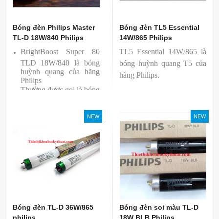
Bóng đèn Philips Master
Bóng đèn TL5 Essential
TL-D 18W/840 Philips
14W/865 Philips
BrightBoost Super 80
TL5 Essential 14W/865 là
TLD 18W/840 là bóng
bóng huỳnh quang T5 của
huỳnh quang của hãng
hãng Philips.
Philips
Thường được gọi là bóng
siêu sáng ( Super 80)
Bóng có độ hoàn màu
NEW
NEW
cao(Ra80) cùng quang
thông lớn(1350lm)
Bóng đèn TL-D 36W/865
Bóng đèn soi màu TL-D
philips
18W BLB Philips