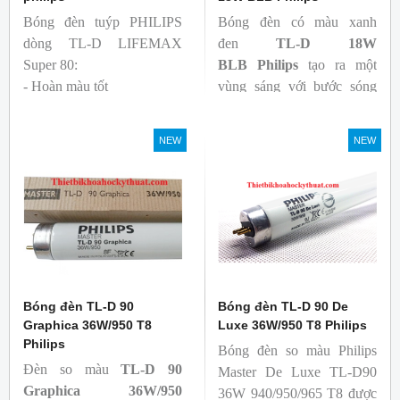
Bóng đèn tuýp PHILIPS
Bóng đèn có màu xanh
dòng TL-D LIFEMAX
đen
TL-D 18W
Super 80:
BLB
Philips
tạo ra một
- Hoàn màu tốt
vùng sáng với bước sóng
- Hiệu quả tương đối cao,
365nm theo tiêu chuẩn màu
cả ban đầu và trong suốt
sắc trực quan. Giúp người
NEW
NEW
tuổi thọ của bóng đèn, với
dùng có thể phát hiện và
khả năng duy trì quang
đánh giá các chất phát sáng
thông cao
và keo trong sản phẩm.
- Tạo ra từ màu trắng ấm
đến ánh sáng ban ngày mát
mẻ
Bóng đèn TL-D 90
Bóng đèn TL-D 90 De
Graphica 36W/950 T8
Luxe 36W/950 T8 Philips
Philips
Bóng đèn so màu Philips
Đèn so màu
TL-D 90
Master De Luxe TL-D90
Graphica 36W/950
36W 940/950/965 T8 được