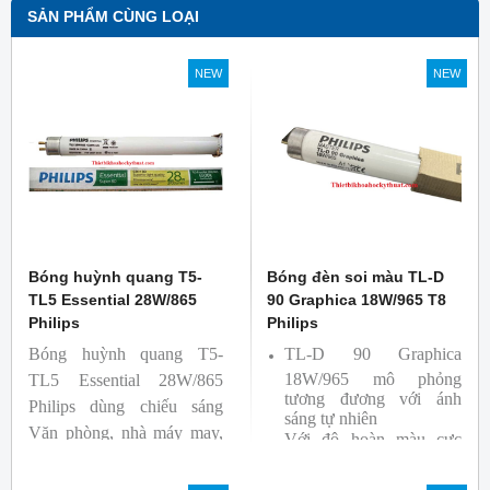
SẢN PHẨM CÙNG LOẠI
NEW
NEW
Bóng huỳnh quang T5-
Bóng đèn soi màu TL-D
TL5 Essential 28W/865
90 Graphica 18W/965 T8
Philips
Philips
Bóng huỳnh quang T5-
TL-D 90 Graphica
18W/965 mô phỏng
TL5 Essential 28W/865
tương đương với ánh
Philips dùng chiếu sáng
sáng tự nhiên
Văn phòng, nhà máy may,
Với độ hoàn màu cực
nhà xưởng công nghiệp …
cao nên được sử dụng để
So Màu, Kiểm Màu