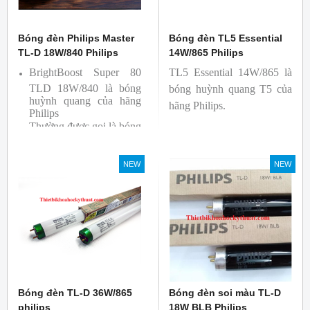
Bóng đèn Philips Master
Bóng đèn TL5 Essential
TL-D 18W/840 Philips
14W/865 Philips
BrightBoost Super 80
TL5 Essential 14W/865 là
TLD 18W/840 là bóng
bóng huỳnh quang T5 của
huỳnh quang của hãng
hãng Philips.
Philips
Thường được gọi là bóng
siêu sáng ( Super 80)
Bóng có độ hoàn màu
NEW
NEW
cao(Ra80) cùng quang
thông lớn(1350lm)
Bóng đèn TL-D 36W/865
Bóng đèn soi màu TL-D
philips
18W BLB Philips