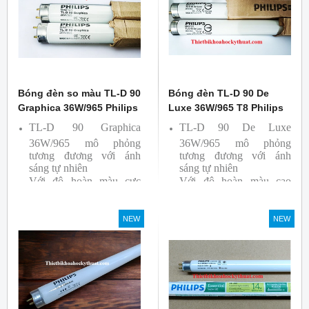
Bóng đèn so màu TL-D 90
Bóng đèn TL-D 90 De
Graphica 36W/965 Philips
Luxe 36W/965 T8 Philips
TL-D 90 Graphica
TL-D 90 De Luxe
36W/965 mô phỏng
36W/965 mô phỏng
tương đương với ánh
tương đương với ánh
sáng tự nhiên
sáng tự nhiên
Với độ hoàn màu cực
Với độ hoàn màu cao
cao nên được sử dụng để
nên được sử dụng để So
So Màu, Kiểm Màu
Màu, Kiểm Màu
NEW
NEW
Sản phẩm được sản xuất
Sản phẩm được sản xuất
bởi hãng Philips, xuất xứ
bởi hãng Philips, xuất xứ
Ba lan
Ba lan