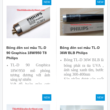
NEW
NEW
Sản phẩm được sản xuất
bởi hãng Philips, xuất xứ
Ba lan
Bóng đèn soi màu TL-D
Bóng đèn soi màu TL-D
90 Graphica 18W/950 T8
36W BLB Philips
Philips
Bóng TL-D 36W BLB là
TL-D 90 Graphica
bóng phát ra tia UVA ,
ánh sáng xanh tím, bước
18W/950 mô phỏng
sóng 300-400nm
tương đương với ánh
Sản phẩm được sản xuất
sáng tự nhiên
Với độ hoàn màu cực
bởi hãng Philips
cao nên được sử dụng để
So Màu, Kiểm Màu
NEW
NEW
Sản phẩm được sản xuất
bởi hãng Philips, xuất xứ
Ba lan