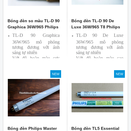
Bóng đèn so màu TL-D 90
Bóng đèn TL-D 90 De
Graphica 36W/965 Philips
Luxe 36W/965 T8 Philips
TL-D 90 Graphica
TL-D 90 De Luxe
36W/965 mô phỏng
36W/965 mô phỏng
tương đương với ánh
tương đương với ánh
sáng tự nhiên
sáng tự nhiên
Với độ hoàn màu cực
Với độ hoàn màu cao
cao nên được sử dụng để
nên được sử dụng để So
So Màu, Kiểm Màu
Màu, Kiểm Màu
NEW
NEW
Sản phẩm được sản xuất
Sản phẩm được sản xuất
bởi hãng Philips, xuất xứ
bởi hãng Philips, xuất xứ
Ba lan
Ba lan
Bóng đèn Philips Master
Bóng đèn TL5 Essential