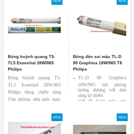
NEW
NEW
Bóng huỳnh quang T5-
Bóng đèn soi màu TL-D
TL5 Essential 28W/865
90 Graphica 18W/965 T8
Philips
Philips
Bóng huỳnh quang T5-
TL-D 90 Graphica
18W/965 mô phỏng
TL5 Essential 28W/865
tương đương với ánh
Philips dùng chiếu sáng
sáng tự nhiên
Văn phòng, nhà máy may,
Với độ hoàn màu cực
nhà xưởng công nghiệp …
cao nên được sử dụng để
So Màu, Kiểm Màu
NEW
NEW
Sản phẩm được sản xuất
bởi hãng Philips, xuất xứ
Ba lan