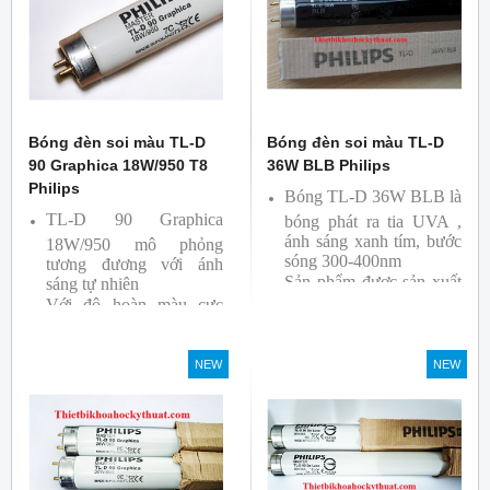
Bóng đèn soi màu TL-D
Bóng đèn soi màu TL-D
90 Graphica 18W/950 T8
36W BLB Philips
Philips
Bóng TL-D 36W BLB là
TL-D 90 Graphica
bóng phát ra tia UVA ,
ánh sáng xanh tím, bước
18W/950 mô phỏng
sóng 300-400nm
tương đương với ánh
Sản phẩm được sản xuất
sáng tự nhiên
Với độ hoàn màu cực
bởi hãng Philips
cao nên được sử dụng để
So Màu, Kiểm Màu
NEW
NEW
Sản phẩm được sản xuất
bởi hãng Philips, xuất xứ
Ba lan