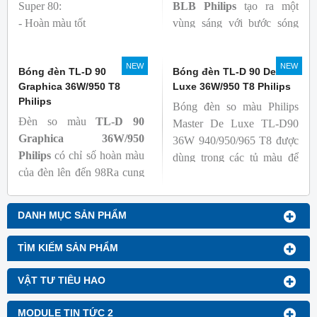
Super 80:
BLB
Philips
tạo ra một
- Hoàn màu tốt
vùng sáng với bước sóng
- Hiệu quả tương đối cao,
365nm theo tiêu chuẩn màu
cả ban đầu và trong suốt
sắc trực quan. Giúp người
NEW
NEW
tuổi thọ của bóng đèn, với
dùng có thể phát hiện và
khả năng duy trì quang
đánh giá các chất phát sáng
thông cao
và keo trong sản phẩm.
- Tạo ra từ màu trắng ấm
đến ánh sáng ban ngày mát
mẻ
Bóng đèn TL-D 90
Bóng đèn TL-D 90 De
Graphica 36W/950 T8
Luxe 36W/950 T8 Philips
Philips
Bóng đèn so màu Philips
Đèn so màu
TL-D 90
Master De Luxe TL-D90
Graphica 36W/950
36W 940/950/965 T8 được
Philips
có chỉ số hoàn màu
dùng trong các tủ màu để
của đèn lên đến 98Ra cung
kiểm tra sự khắc biệt màu
cấp ánh sáng chân thực,