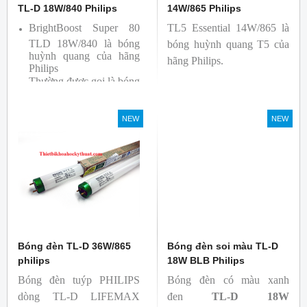
TL-D 18W/840 Philips
14W/865 Philips
BrightBoost Super 80
TL5 Essential 14W/865 là
TLD 18W/840 là bóng
bóng huỳnh quang T5 của
huỳnh quang của hãng
hãng Philips.
Philips
Thường được gọi là bóng
siêu sáng ( Super 80)
Bóng có độ hoàn màu
NEW
NEW
cao(Ra80) cùng quang
thông lớn(1350lm)
Bóng đèn TL-D 36W/865
Bóng đèn soi màu TL-D
philips
18W BLB Philips
Bóng đèn tuýp PHILIPS
Bóng đèn có màu xanh
dòng TL-D LIFEMAX
đen
TL-D 18W