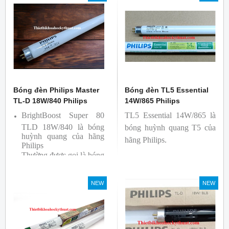
bởi hãng Philips, xuất xứ
bởi hãng Philips, xuất xứ
Ba lan
Ba lan
Bóng đèn Philips Master
Bóng đèn TL5 Essential
TL-D 18W/840 Philips
14W/865 Philips
BrightBoost Super 80
TL5 Essential 14W/865 là
TLD 18W/840 là bóng
bóng huỳnh quang T5 của
huỳnh quang của hãng
hãng Philips.
Philips
Thường được gọi là bóng
siêu sáng ( Super 80)
Bóng có độ hoàn màu
NEW
NEW
cao(Ra80) cùng quang
thông lớn(1350lm)