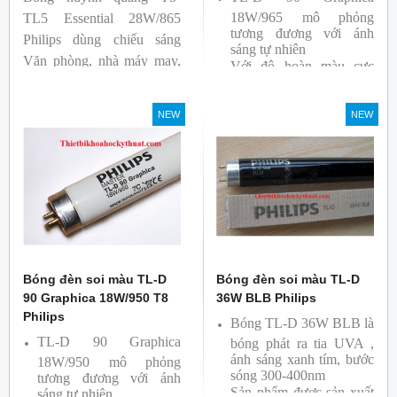
18W/965 mô phỏng
TL5 Essential 28W/865
tương đương với ánh
Philips dùng chiếu sáng
sáng tự nhiên
Văn phòng, nhà máy may,
Với độ hoàn màu cực
nhà xưởng công nghiệp …
cao nên được sử dụng để
So Màu, Kiểm Màu
NEW
NEW
Sản phẩm được sản xuất
bởi hãng Philips, xuất xứ
Ba lan
Bóng đèn soi màu TL-D
Bóng đèn soi màu TL-D
90 Graphica 18W/950 T8
36W BLB Philips
Philips
Bóng TL-D 36W BLB là
TL-D 90 Graphica
bóng phát ra tia UVA ,
ánh sáng xanh tím, bước
18W/950 mô phỏng
sóng 300-400nm
tương đương với ánh
Sản phẩm được sản xuất
sáng tự nhiên