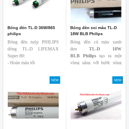
Bóng đèn TL-D 36W/865
Bóng đèn soi màu TL-D
philips
18W BLB Philips
Bóng đèn tuýp PHILIPS
Bóng đèn có màu xanh
dòng TL-D LIFEMAX
đen
TL-D 18W
Super 80:
BLB
Philips
tạo ra một
- Hoàn màu tốt
vùng sáng với bước sóng
- Hiệu quả tương đối cao,
365nm theo tiêu chuẩn màu
cả ban đầu và trong suốt
sắc trực quan. Giúp người
NEW
NEW
tuổi thọ của bóng đèn, với
dùng có thể phát hiện và
khả năng duy trì quang
đánh giá các chất phát sáng
thông cao
và keo trong sản phẩm.
- Tạo ra từ màu trắng ấm
đến ánh sáng ban ngày mát
mẻ