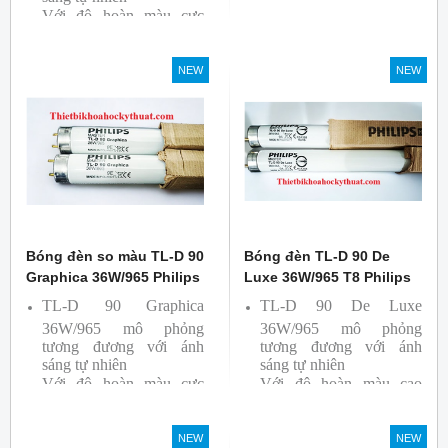
Với độ hoàn màu cực
bởi hãng Philips
cao nên được sử dụng để
So Màu, Kiểm Màu
NEW
NEW
Sản phẩm được sản xuất
bởi hãng Philips, xuất xứ
Ba lan
Bóng đèn so màu TL-D 90
Bóng đèn TL-D 90 De
Graphica 36W/965 Philips
Luxe 36W/965 T8 Philips
TL-D 90 Graphica
TL-D 90 De Luxe
36W/965 mô phỏng
36W/965 mô phỏng
tương đương với ánh
tương đương với ánh
sáng tự nhiên
sáng tự nhiên
Với độ hoàn màu cực
Với độ hoàn màu cao
cao nên được sử dụng để
nên được sử dụng để So
So Màu, Kiểm Màu
Màu, Kiểm Màu
NEW
NEW
Sản phẩm được sản xuất
Sản phẩm được sản xuất