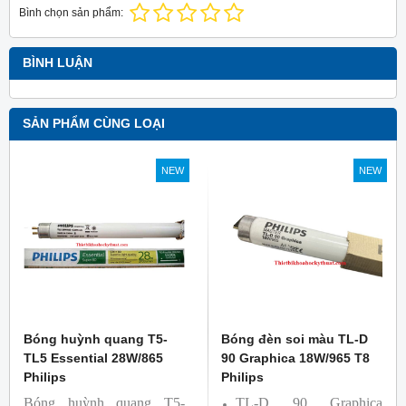
Bình chọn sản phẩm:
BÌNH LUẬN
SẢN PHẨM CÙNG LOẠI
NEW
NEW
Bóng huỳnh quang T5-
Bóng đèn soi màu TL-D
TL5 Essential 28W/865
90 Graphica 18W/965 T8
Philips
Philips
Bóng huỳnh quang T5-
TL-D 90 Graphica