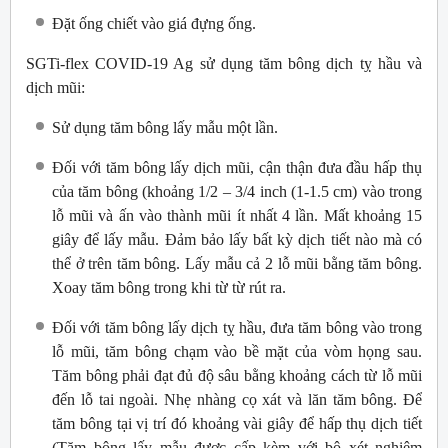
Đặt ống chiết vào giá đựng ống.
SGTi-flex COVID-19 Ag sử dụng tăm bông dịch tỵ hầu và
dịch mũi:
Sử dụng tăm bông lấy mẫu một lần.
Đối với tăm bông lấy dịch mũi, cận thận đưa đầu hấp thụ
của tăm bông (khoảng 1/2 – 3/4 inch (1-1.5 cm) vào trong
lỗ mũi và ấn vào thành mũi ít nhất 4 lần. Mất khoảng 15
giây để lấy mẫu. Đảm bảo lấy bất kỳ dịch tiết nào mà có
thể ở trên tăm bông. Lấy mẫu cả 2 lỗ mũi bằng tăm bông.
Xoay tăm bông trong khi từ từ rút ra.
Đối với tăm bông lấy dịch tỵ hầu, đưa tăm bông vào trong
lỗ mũi, tăm bông chạm vào bề mặt của vòm họng sau.
Tăm bông phải đạt đủ độ sâu bằng khoảng cách từ lỗ mũi
đến lỗ tai ngoài. Nhẹ nhàng cọ xát và lăn tăm bông. Để
tăm bông tại vị trí đó khoảng vài giây để hấp thụ dịch tiết
(Tăm bông lấy mẫu được cấp kèm với bộ xét nghiệm