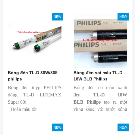
Thường được gọi là bóng
siêu sáng ( Super 80)
Bóng có độ hoàn màu
NEW
NEW
cao(Ra80) cùng quang
thông lớn(1350lm)
Bóng đèn TL-D 36W/865
Bóng đèn soi màu TL-D
philips
18W BLB Philips
Bóng đèn tuýp PHILIPS
Bóng đèn có màu xanh
dòng TL-D LIFEMAX
đen
TL-D 18W
Super 80:
BLB
Philips
tạo ra một
- Hoàn màu tốt
vùng sáng với bước sóng
- Hiệu quả tương đối cao,
365nm theo tiêu chuẩn màu
cả ban đầu và trong suốt
sắc trực quan. Giúp người
NEW
NEW
tuổi thọ của bóng đèn, với
dùng có thể phát hiện và