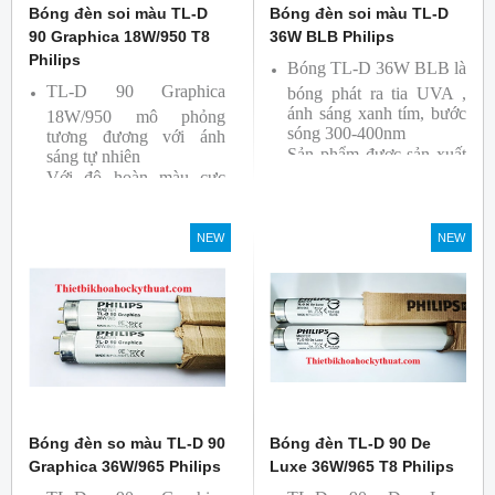
Bóng đèn soi màu TL-D
Bóng đèn soi màu TL-D
90 Graphica 18W/950 T8
36W BLB Philips
Philips
Bóng TL-D 36W BLB là
TL-D 90 Graphica
bóng phát ra tia UVA ,
ánh sáng xanh tím, bước
18W/950 mô phỏng
sóng 300-400nm
tương đương với ánh
Sản phẩm được sản xuất
sáng tự nhiên
Với độ hoàn màu cực
bởi hãng Philips
cao nên được sử dụng để
So Màu, Kiểm Màu
NEW
NEW
Sản phẩm được sản xuất
bởi hãng Philips, xuất xứ
Ba lan
Bóng đèn so màu TL-D 90
Bóng đèn TL-D 90 De
Graphica 36W/965 Philips
Luxe 36W/965 T8 Philips