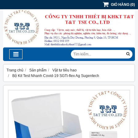
GIỎ HÀNG
(
0
)
Trang chủ
Sản phẩm
Vật tư tiêu hao
Bộ Kit Test Nhanh Covid-19 SGTi-flex Ag Sugentech