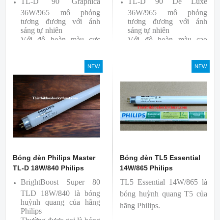
TL-D 90 Graphica
TL-D 90 De Luxe
36W/965 mô phỏng
36W/965 mô phỏng
tương đương với ánh
tương đương với ánh
sáng tự nhiên
sáng tự nhiên
Với độ hoàn màu cực
Với độ hoàn màu cao
cao nên được sử dụng để
nên được sử dụng để So
So Màu, Kiểm Màu
Màu, Kiểm Màu
NEW
NEW
Sản phẩm được sản xuất
Sản phẩm được sản xuất
bởi hãng Philips, xuất xứ
bởi hãng Philips, xuất xứ
Ba lan
Ba lan
Bóng đèn Philips Master
Bóng đèn TL5 Essential
TL-D 18W/840 Philips
14W/865 Philips
BrightBoost Super 80
TL5 Essential 14W/865 là
TLD 18W/840 là bóng
bóng huỳnh quang T5 của
huỳnh quang của hãng
hãng Philips.
Philips