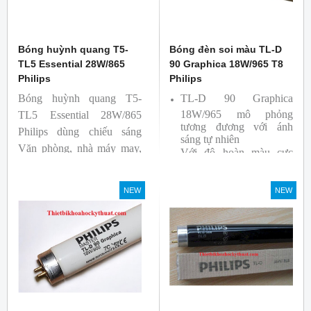
Bóng huỳnh quang T5-
Bóng đèn soi màu TL-D
TL5 Essential 28W/865
90 Graphica 18W/965 T8
Philips
Philips
Bóng huỳnh quang T5-
TL-D 90 Graphica
18W/965 mô phỏng
TL5 Essential 28W/865
tương đương với ánh
Philips dùng chiếu sáng
sáng tự nhiên
Văn phòng, nhà máy may,
Với độ hoàn màu cực
nhà xưởng công nghiệp …
cao nên được sử dụng để
So Màu, Kiểm Màu
NEW
NEW
Sản phẩm được sản xuất
bởi hãng Philips, xuất xứ
Ba lan