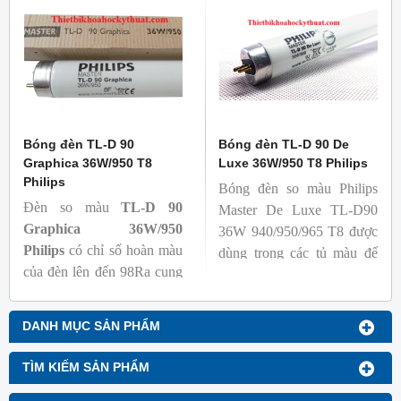
khả năng duy trì quang
đánh giá các chất phát sáng
thông cao
và keo trong sản phẩm.
- Tạo ra từ màu trắng ấm
đến ánh sáng ban ngày mát
mẻ
Bóng đèn TL-D 90
Bóng đèn TL-D 90 De
Graphica 36W/950 T8
Luxe 36W/950 T8 Philips
Philips
Bóng đèn so màu Philips
Đèn so màu
TL-D 90
Master De Luxe TL-D90
Graphica 36W/950
36W 940/950/965 T8 được
Philips
có chỉ số hoàn màu
dùng trong các tủ màu để
của đèn lên đến 98Ra cung
kiểm tra sự khắc biệt màu
cấp ánh sáng chân thực,
sắc sản phẩm khi chiếu các
gần với ánh sáng tự nhiên
nguồn sáng khác nhau, với
DANH MỤC SẢN PHẨM
giúp các sự vật hiện lên một
nguồn sáng trung thực, đảm
cách rõ ràng, đạt chuẩn màu
bảo chất lượng mẫu mã, sản
TÌM KIẾM SẢN PHẨM
sắc giúp người tiêu dùng có
xuất và kiểm tra chất lượng
thể đánh giá màu sắc và sự