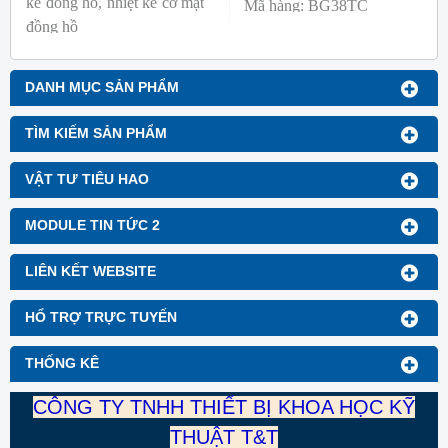
kế đồng hồ, nhiệt kế cơ mặt
Mã hàng: BG38TC
đồng hồ
Thương hiệu: Blue Gizmo
Mã hàng: BG-GA-1
Thương hiệu: Blue Gizmo
DANH MỤC SẢN PHẨM
TÌM KIẾM SẢN PHẨM
VẬT TƯ TIÊU HAO
MODULE TIN TỨC 2
LIÊN KẾT WEBSITE
HỔ TRỢ TRỰC TUYẾN
THỐNG KÊ
CÔNG TY TNHH THIẾT BỊ KHOA HỌC KỸ
THUẬT T&T