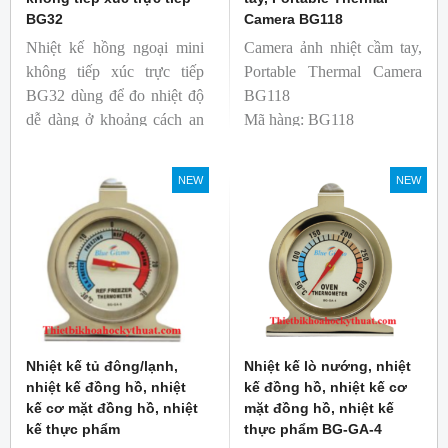
BG32
Camera BG118
Nhiệt kế hồng ngoại mini
Camera ảnh nhiệt cầm tay,
không tiếp xúc trực tiếp
Portable Thermal Camera
BG32 dùng để đo nhiệt độ
BG118
dễ dàng ở khoảng cách an
Mã hàng: BG118
toàn. Kích thước nhỏ gọn,
Thương hiệu: Blue Gizmo
độ phát xạ nhanh và cố
NEW
NEW
định giúp người mới bắt
đầu sử dụng dễ dàng.
Nhiệt kế tủ đông/lạnh,
Nhiệt kế lò nướng, nhiệt
nhiệt kế đồng hồ, nhiệt
kế đồng hồ, nhiệt kế cơ
kế cơ mặt đồng hồ, nhiệt
mặt đồng hồ, nhiệt kế
kế thực phẩm
thực phẩm BG-GA-4