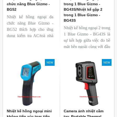
chức năng Blue Gizmo -
trong 1 Blue Gizmo -
BG52
BG43S/Nhiệt kế gập 2
trong 1 Blue Gizmo -
Nhiệt kế hồng ngoại đa
BG43S
chức năng Blue Gizmo -
Nhiệt kế hồng ngoại 2 trong
BG52 thích hợp cho ứng
1 Blue Gizmo - BG43S là
dụng kiểm tra AC/toà nhà
sự kết hợp giữa việc đo bề
xem có bị nhiệt cầu, bộ lưu
mặt bên ngoài cùng với đầu
điện nhiệt và gây ra nhiệt
dò để đo lõi bên trong.
hao phí.
Nhiệt kế thích hợp cho
NEW
NEW
ngành công nghiệp thực
phẩm.
Nhiệt kế hồng ngoại mini
Camera ảnh nhiệt cầm
không tiếp xúc trực tiếp
tay, Portable Thermal