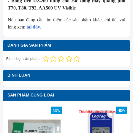
- Bóng đèn D2-200 dùng cho các dòng máy quang phổ
T70, T80, T92, AA500 UV Visible
Nếu bạn đang cần tìm thêm các sản phẩm khác, chi tiết vui
lòng xem
tại đây.
ĐÁNH GIÁ SẢN PHẨM
Bình chọn sản phẩm:
BÌNH LUẬN
SẢN PHẨM CÙNG LOẠI
NEW
NEW