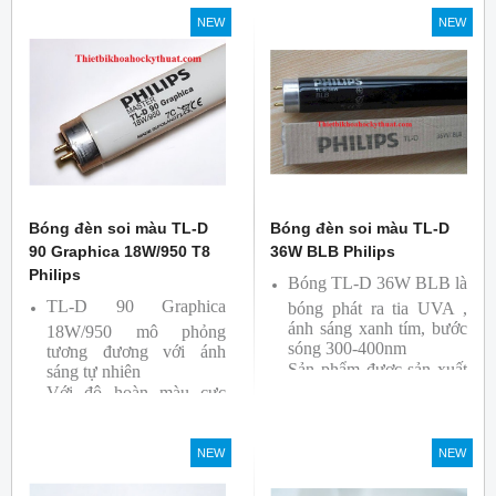
So Màu, Kiểm Màu
NEW
NEW
Sản phẩm được sản xuất
bởi hãng Philips, xuất xứ
Ba lan
Bóng đèn soi màu TL-D
Bóng đèn soi màu TL-D
90 Graphica 18W/950 T8
36W BLB Philips
Philips
Bóng TL-D 36W BLB là
TL-D 90 Graphica
bóng phát ra tia UVA ,
ánh sáng xanh tím, bước
18W/950 mô phỏng
sóng 300-400nm
tương đương với ánh
Sản phẩm được sản xuất
sáng tự nhiên
Với độ hoàn màu cực
bởi hãng Philips
cao nên được sử dụng để
So Màu, Kiểm Màu
NEW
NEW
Sản phẩm được sản xuất
bởi hãng Philips, xuất xứ