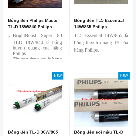
Bóng đèn Philips Master
Bóng đèn TL5 Essential
TL-D 18W/840 Philips
14W/865 Philips
BrightBoost Super 80
TL5 Essential 14W/865 là
TLD 18W/840 là bóng
bóng huỳnh quang T5 của
huỳnh quang của hãng
hãng Philips.
Philips
Thường được gọi là bóng
siêu sáng ( Super 80)
Bóng có độ hoàn màu
NEW
NEW
cao(Ra80) cùng quang
thông lớn(1350lm)
Bóng đèn TL-D 36W/865
Bóng đèn soi màu TL-D