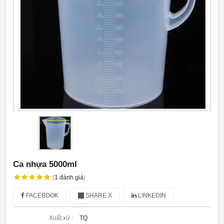
Ca nhựa 5000ml
(
1
đánh giá
)
FACEBOOK
SHARE X
LINKEDIN
Xuất xứ :
TQ