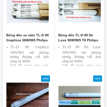
Ba lan
Bóng đèn so màu TL-D 90
Bóng đèn TL-D 90 De
Graphica 36W/965 Philips
Luxe 36W/965 T8 Philips
TL-D 90 Graphica
TL-D 90 De Luxe
36W/965 mô phỏng
36W/965 mô phỏng
tương đương với ánh
tương đương với ánh
sáng tự nhiên
sáng tự nhiên
Với độ hoàn màu cực
Với độ hoàn màu cao
cao nên được sử dụng để
nên được sử dụng để So
So Màu, Kiểm Màu
Màu, Kiểm Màu
NEW
NEW
Sản phẩm được sản xuất
Sản phẩm được sản xuất
bởi hãng Philips, xuất xứ
bởi hãng Philips, xuất xứ
Ba lan
Ba lan