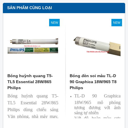
SẢN PHẨM CÙNG LOẠI
NEW
NEW
Bóng huỳnh quang T5-
Bóng đèn soi màu TL-D
TL5 Essential 28W/865
90 Graphica 18W/965 T8
Philips
Philips
Bóng huỳnh quang T5-
TL-D 90 Graphica
18W/965 mô phỏng
TL5 Essential 28W/865
tương đương với ánh
Philips dùng chiếu sáng
sáng tự nhiên
Văn phòng, nhà máy may,
Với độ hoàn màu cực
nhà xưởng công nghiệp …
cao nên được sử dụng để