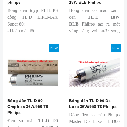
philips
18W BLB Philips
Bóng đèn tuýp PHILIPS
Bóng đèn có màu xanh
dòng TL-D LIFEMAX
đen
TL-D 18W
Super 80:
BLB
Philips
tạo ra một
- Hoàn màu tốt
vùng sáng với bước sóng
- Hiệu quả tương đối cao,
365nm theo tiêu chuẩn màu
cả ban đầu và trong suốt
sắc trực quan. Giúp người
NEW
NEW
tuổi thọ của bóng đèn, với
dùng có thể phát hiện và
khả năng duy trì quang
đánh giá các chất phát sáng
thông cao
và keo trong sản phẩm.
- Tạo ra từ màu trắng ấm
đến ánh sáng ban ngày mát
mẻ
Bóng đèn TL-D 90
Bóng đèn TL-D 90 De
Graphica 36W/950 T8
Luxe 36W/950 T8 Philips
Philips
Bóng đèn so màu Philips
Đèn so màu
TL-D 90
Master De Luxe TL-D90