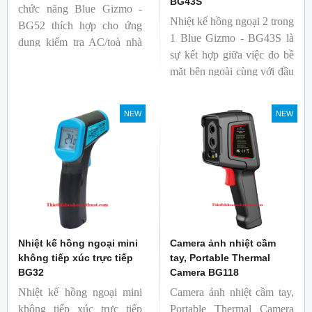
BG43S
chức năng Blue Gizmo -
Nhiệt kế hồng ngoại 2 trong
BG52 thích hợp cho ứng
1 Blue Gizmo - BG43S là
dụng kiểm tra AC/toà nhà
sự kết hợp giữa việc đo bề
xem có bị nhiệt cầu, bộ lưu
mặt bên ngoài cùng với đầu
điện nhiệt và gây ra nhiệt
dò để đo lõi bên trong.
hao phí.
Nhiệt kế thích hợp cho
NEW
NEW
ngành công nghiệp thực
phẩm.
Nhiệt kế hồng ngoại mini
Camera ảnh nhiệt cầm
không tiếp xúc trực tiếp
tay, Portable Thermal
BG32
Camera BG118
Nhiệt kế hồng ngoại mini
Camera ảnh nhiệt cầm tay,
không tiếp xúc trực tiếp
Portable Thermal Camera