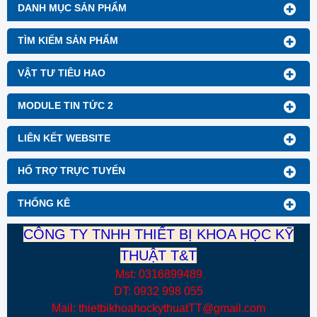
DANH MỤC SẢN PHẨM
TÌM KIẾM SẢN PHẨM
VẬT TƯ TIÊU HAO
MODULE TIN TỨC 2
LIÊN KẾT WEBSITE
HỔ TRỢ TRỰC TUYẾN
THỐNG KÊ
CÔNG TY TNHH THIẾT BỊ KHOA HỌC KỸ
THUẬT T&T
Mst: 0316899489
DT: 0932 998 055
Mail: thietbikhoahockythuatTT@gmail.com