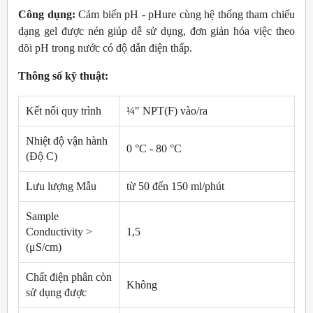
Công dụng:
Cảm biến pH - pHure cùng hệ thống tham chiếu
dạng gel được nén giúp dễ sử dụng, đơn giản hóa việc theo
dõi pH trong nước có độ dẫn điện thấp.
Thông số kỹ thuật:
Kết nối quy trình
¼" NPT(F) vào/ra
Nhiệt độ vận hành
0 °C - 80 °C
(Độ C)
Lưu lượng Mẫu
từ 50 đến 150 ml/phút
Sample
Conductivity >
1,5
(μS/cm)
Chất điện phân còn
Không
sử dụng được