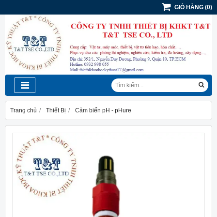
GIỎ HÀNG
(
0
)
Trang chủ
Thiết Bị
Cảm biến pH - pHure