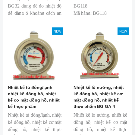
BG32 dùng để đo nhiệt độ
BG118
dễ dàng ở khoảng cách an
Mã hàng: BG118
toàn. Kích thước nhỏ gọn,
Thương hiệu: Blue Gizmo
độ phát xạ nhanh và cố
NEW
NEW
định giúp người mới bắt
đầu sử dụng dễ dàng.
Nhiệt kế tủ đông/lạnh,
Nhiệt kế lò nướng, nhiệt
nhiệt kế đồng hồ, nhiệt
kế đồng hồ, nhiệt kế cơ
kế cơ mặt đồng hồ, nhiệt
mặt đồng hồ, nhiệt kế
kế thực phẩm
thực phẩm BG-GA-4
Nhiệt kế tủ đông/lạnh, nhiệt
Nhiệt kế lò nướng, nhiệt kế
kế đồng hồ, nhiệt kế cơ mặt
đồng hồ, nhiệt kế cơ mặt
đồng hồ, nhiệt kế thực
đồng hồ, nhiệt kế thực