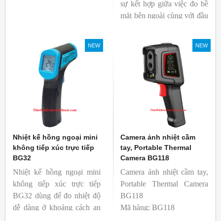
sự kết hợp giữa việc đo bề
xem có bị nhiệt cầu, bộ lưu
mặt bên ngoài cùng với đầu
điện nhiệt và gây ra nhiệt
dò để đo lõi bên trong.
hao phí.
Nhiệt kế thích hợp cho
NEW
NEW
ngành công nghiệp thực
phẩm.
Nhiệt kế hồng ngoại mini
Camera ảnh nhiệt cầm
không tiếp xúc trực tiếp
tay, Portable Thermal
BG32
Camera BG118
Nhiệt kế hồng ngoại mini
Camera ảnh nhiệt cầm tay,
không tiếp xúc trực tiếp
Portable Thermal Camera
BG32 dùng để đo nhiệt độ
BG118
dễ dàng ở khoảng cách an
Mã hàng: BG118
toàn. Kích thước nhỏ gọn,
Thương hiệu: Blue Gizmo