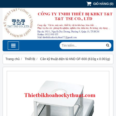
GIỎ HÀNG
(
0
)
Trang chủ
Thiết Bị
Cân kỹ thuật điện tử AND GF-600 (610g x 0.001g)