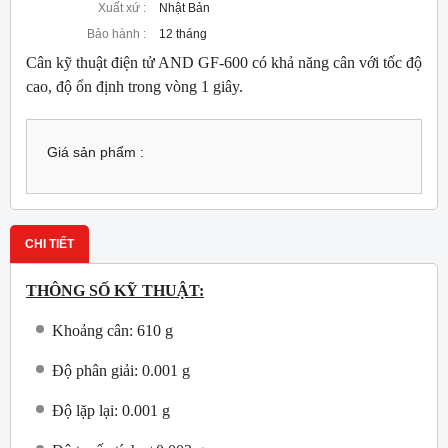
Xuất xứ :
Nhật Bản
Bảo hành :
12 tháng
Cân kỹ thuật điện tử AND GF-600 có khả năng cân với tốc độ
cao, độ ổn định trong vòng 1 giây.
Giá sản phẩm :
CHI TIẾT
THÔNG SỐ KỸ THUẬT:
Khoảng cân: 610 g
Độ phân giải: 0.001 g
Độ lặp lại: 0.001 g