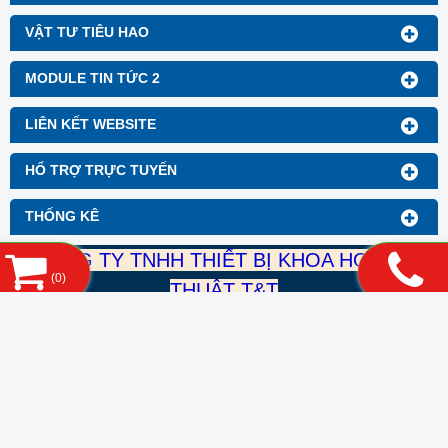
VẬT TƯ TIÊU HAO
MODULE TIN TỨC 2
LIÊN KẾT WEBSITE
HỔ TRỢ TRỰC TUYẾN
THỐNG KÊ
CÔNG TY TNHH THIẾT BỊ KHOA HỌC KỸ
(
0
)
THUẬT T&T
Mst: 0316899489
DT: 0932 998 055
Mail: thietbikhoahockythuatTT@gmail.com
Địa chỉ: 392/1 nguyễn Duy Dương, Phường 9, Quận 10,
TP.HCM
Copyright© 2021