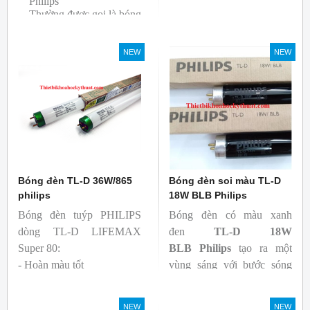
Philips
Thường được gọi là bóng
siêu sáng ( Super 80)
Bóng có độ hoàn màu
NEW
NEW
cao(Ra80) cùng quang
thông lớn(1350lm)
Bóng đèn TL-D 36W/865
Bóng đèn soi màu TL-D
philips
18W BLB Philips
Bóng đèn tuýp PHILIPS
Bóng đèn có màu xanh
dòng TL-D LIFEMAX
đen
TL-D 18W
Super 80:
BLB
Philips
tạo ra một
- Hoàn màu tốt
vùng sáng với bước sóng
- Hiệu quả tương đối cao,
365nm theo tiêu chuẩn màu
cả ban đầu và trong suốt
sắc trực quan. Giúp người
NEW
NEW