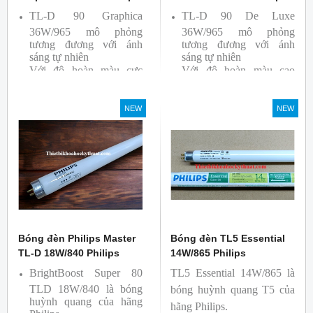
TL-D 90 Graphica
TL-D 90 De Luxe
36W/965 mô phỏng
36W/965 mô phỏng
tương đương với ánh
tương đương với ánh
sáng tự nhiên
sáng tự nhiên
Với độ hoàn màu cực
Với độ hoàn màu cao
cao nên được sử dụng để
nên được sử dụng để So
So Màu, Kiểm Màu
Màu, Kiểm Màu
NEW
NEW
Sản phẩm được sản xuất
Sản phẩm được sản xuất
bởi hãng Philips, xuất xứ
bởi hãng Philips, xuất xứ
Ba lan
Ba lan
Bóng đèn Philips Master
Bóng đèn TL5 Essential
TL-D 18W/840 Philips
14W/865 Philips
BrightBoost Super 80
TL5 Essential 14W/865 là
TLD 18W/840 là bóng
bóng huỳnh quang T5 của
huỳnh quang của hãng
hãng Philips.