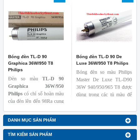
tuổi thọ của bóng đèn, với
dùng có thể phát hiện và
khả năng duy trì quang
đánh giá các chất phát sáng
thông cao
và keo trong sản phẩm.
- Tạo ra từ màu trắng ấm
đến ánh sáng ban ngày mát
mẻ
Bóng đèn TL-D 90
Bóng đèn TL-D 90 De
Graphica 36W/950 T8
Luxe 36W/950 T8 Philips
Philips
Bóng đèn so màu Philips
Đèn so màu
TL-D 90
Master De Luxe TL-D90
Graphica 36W/950
36W 940/950/965 T8 được
Philips
có chỉ số hoàn màu
dùng trong các tủ màu để
của đèn lên đến 98Ra cung
kiểm tra sự khắc biệt màu
cấp ánh sáng chân thực,
sắc sản phẩm khi chiếu các
gần với ánh sáng tự nhiên
nguồn sáng khác nhau, với
DANH MỤC SẢN PHẨM
giúp các sự vật hiện lên một
nguồn sáng trung thực, đảm
cách rõ ràng, đạt chuẩn màu
bảo chất lượng mẫu mã, sản
TÌM KIẾM SẢN PHẨM
sắc giúp người tiêu dùng có
xuất và kiểm tra chất lượng