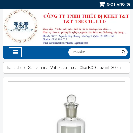
GIỎ HÀNG
(
0
)
Trang chủ
Sản phẩm
Vật tư tiêu hao
Chai BOD thuỷ tinh 300ml