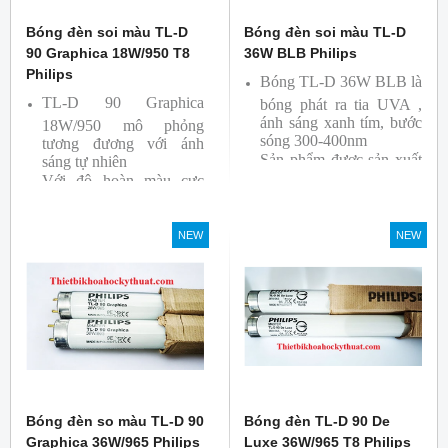
Bóng đèn soi màu TL-D
Bóng đèn soi màu TL-D
90 Graphica 18W/950 T8
36W BLB Philips
Philips
Bóng TL-D 36W BLB là
TL-D 90 Graphica
bóng phát ra tia UVA ,
ánh sáng xanh tím, bước
18W/950 mô phỏng
sóng 300-400nm
tương đương với ánh
Sản phẩm được sản xuất
sáng tự nhiên
Với độ hoàn màu cực
bởi hãng Philips
cao nên được sử dụng để
So Màu, Kiểm Màu
NEW
NEW
Sản phẩm được sản xuất
bởi hãng Philips, xuất xứ
Ba lan
Bóng đèn so màu TL-D 90
Bóng đèn TL-D 90 De
Graphica 36W/965 Philips
Luxe 36W/965 T8 Philips