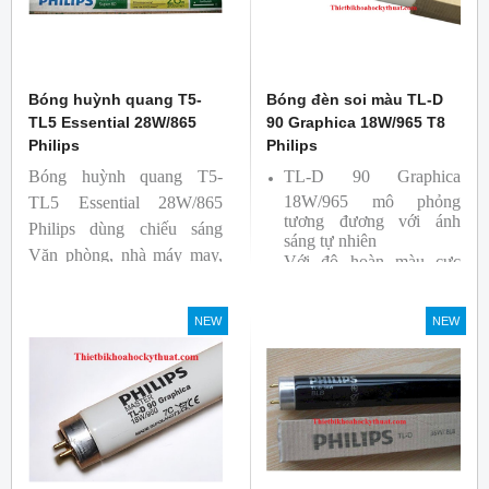
Bóng huỳnh quang T5-
Bóng đèn soi màu TL-D
TL5 Essential 28W/865
90 Graphica 18W/965 T8
Philips
Philips
Bóng huỳnh quang T5-
TL-D 90 Graphica
18W/965 mô phỏng
TL5 Essential 28W/865
tương đương với ánh
Philips dùng chiếu sáng
sáng tự nhiên
Văn phòng, nhà máy may,
Với độ hoàn màu cực
nhà xưởng công nghiệp …
cao nên được sử dụng để
So Màu, Kiểm Màu
NEW
NEW
Sản phẩm được sản xuất
bởi hãng Philips, xuất xứ
Ba lan