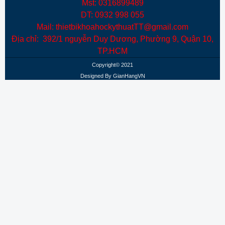
Mst: 0316899489
DT: 0932 998 055
Mail: thietbikhoahockythuatTT@gmail.com
Địa chỉ: 392/1 nguyễn Duy Dương, Phường 9, Quận 10,
TP.HCM
Copyright© 2021
Designed By
GianHangVN