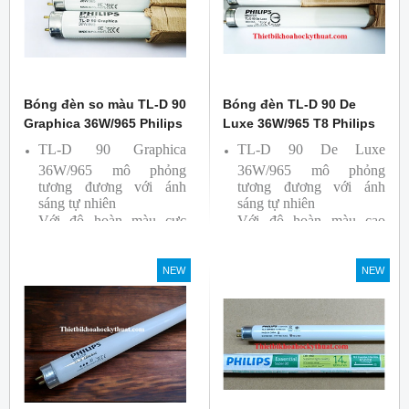
Bóng đèn so màu TL-D 90
Bóng đèn TL-D 90 De
Graphica 36W/965 Philips
Luxe 36W/965 T8 Philips
TL-D 90 Graphica
TL-D 90 De Luxe
36W/965 mô phỏng
36W/965 mô phỏng
tương đương với ánh
tương đương với ánh
sáng tự nhiên
sáng tự nhiên
Với độ hoàn màu cực
Với độ hoàn màu cao
cao nên được sử dụng để
nên được sử dụng để So
So Màu, Kiểm Màu
Màu, Kiểm Màu
NEW
NEW
Sản phẩm được sản xuất
Sản phẩm được sản xuất
bởi hãng Philips, xuất xứ
bởi hãng Philips, xuất xứ
Ba lan
Ba lan