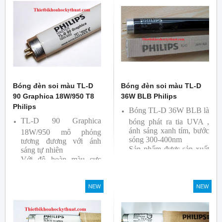
bởi hãng Philips, xuất xứ
Ba lan
Bóng đèn soi màu TL-D
Bóng đèn soi màu TL-D
90 Graphica 18W/950 T8
36W BLB Philips
Philips
Bóng TL-D 36W BLB là
TL-D 90 Graphica
bóng phát ra tia UVA ,
ánh sáng xanh tím, bước
18W/950 mô phỏng
sóng 300-400nm
tương đương với ánh
Sản phẩm được sản xuất
sáng tự nhiên
Với độ hoàn màu cực
bởi hãng Philips
cao nên được sử dụng để
So Màu, Kiểm Màu
NEW
NEW
Sản phẩm được sản xuất
bởi hãng Philips, xuất xứ
Ba lan