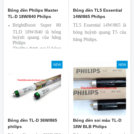
Bóng đèn Philips Master
Bóng đèn TL5 Essential
TL-D 18W/840 Philips
14W/865 Philips
BrightBoost Super 80
TL5 Essential 14W/865 là
TLD 18W/840 là bóng
bóng huỳnh quang T5 của
huỳnh quang của hãng
hãng Philips.
Philips
Thường được gọi là bóng
siêu sáng ( Super 80)
Bóng có độ hoàn màu
NEW
NEW
cao(Ra80) cùng quang
thông lớn(1350lm)
Bóng đèn TL-D 36W/865
Bóng đèn soi màu TL-D
philips
18W BLB Philips