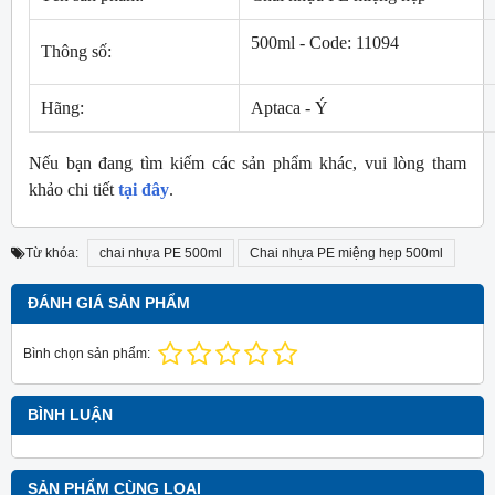
500ml - Code: 11094
Thông số:
Hãng:
Aptaca - Ý
Nếu bạn đang tìm kiếm các sản phẩm khác, vui lòng tham
khảo chi tiết
tại đây
.
Từ khóa:
chai nhựa PE 500ml
Chai nhựa PE miệng hẹp 500ml
ĐÁNH GIÁ SẢN PHẨM
Bình chọn sản phẩm:
BÌNH LUẬN
SẢN PHẨM CÙNG LOẠI