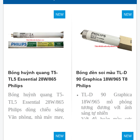
NEW
NEW
Bóng huỳnh quang T5-
Bóng đèn soi màu TL-D
TL5 Essential 28W/865
90 Graphica 18W/965 T8
Philips
Philips
Bóng huỳnh quang T5-
TL-D 90 Graphica
18W/965 mô phỏng
TL5 Essential 28W/865
tương đương với ánh
Philips dùng chiếu sáng
sáng tự nhiên
Văn phòng, nhà máy may,
Với độ hoàn màu cực
nhà xưởng công nghiệp …
cao nên được sử dụng để
So Màu, Kiểm Màu
NEW
NEW
Sản phẩm được sản xuất