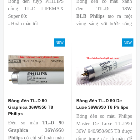
Bóng đèn tuýp PHILIPS
Bóng đèn có màu xanh
dòng TL-D LIFEMAX
đen
TL-D 18W
Super 80:
BLB
Philips
tạo ra một
- Hoàn màu tốt
vùng sáng với bước sóng
- Hiệu quả tương đối cao,
365nm theo tiêu chuẩn màu
cả ban đầu và trong suốt
sắc trực quan. Giúp người
NEW
NEW
tuổi thọ của bóng đèn, với
dùng có thể phát hiện và
khả năng duy trì quang
đánh giá các chất phát sáng
thông cao
và keo trong sản phẩm.
- Tạo ra từ màu trắng ấm
đến ánh sáng ban ngày mát
mẻ
Bóng đèn TL-D 90
Bóng đèn TL-D 90 De
Graphica 36W/950 T8
Luxe 36W/950 T8 Philips
Philips
Bóng đèn so màu Philips
Đèn so màu
TL-D 90
Master De Luxe TL-D90
Graphica 36W/950
36W 940/950/965 T8 được
Philips
có chỉ số hoàn màu
dùng trong các tủ màu để