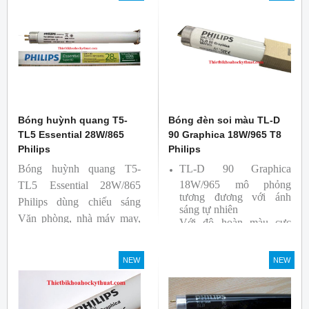
Bóng huỳnh quang T5-
Bóng đèn soi màu TL-D
TL5 Essential 28W/865
90 Graphica 18W/965 T8
Philips
Philips
Bóng huỳnh quang T5-
TL-D 90 Graphica
18W/965 mô phỏng
TL5 Essential 28W/865
tương đương với ánh
Philips dùng chiếu sáng
sáng tự nhiên
Văn phòng, nhà máy may,
Với độ hoàn màu cực
nhà xưởng công nghiệp …
cao nên được sử dụng để
So Màu, Kiểm Màu
NEW
NEW
Sản phẩm được sản xuất
bởi hãng Philips, xuất xứ
Ba lan