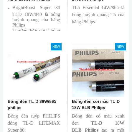
BrightBoost Super 80
TL5 Essential 14W/865 là
TLD 18W/840 là bóng
bóng huỳnh quang T5 của
huỳnh quang của hãng
hãng Philips.
Philips
Thường được gọi là bóng
siêu sáng ( Super 80)
Bóng có độ hoàn màu
NEW
NEW
cao(Ra80) cùng quang
thông lớn(1350lm)
Bóng đèn TL-D 36W/865
Bóng đèn soi màu TL-D
philips
18W BLB Philips
Bóng đèn tuýp PHILIPS
Bóng đèn có màu xanh
dòng TL-D LIFEMAX
đen
TL-D 18W
Super 80:
BLB
Philips
tạo ra một