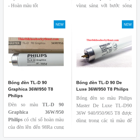
- Hoàn màu tốt
vùng sáng với bước sóng
- Hiệu quả tương đối cao,
365nm theo tiêu chuẩn màu
cả ban đầu và trong suốt
sắc trực quan. Giúp người
NEW
NEW
tuổi thọ của bóng đèn, với
dùng có thể phát hiện và
khả năng duy trì quang
đánh giá các chất phát sáng
thông cao
và keo trong sản phẩm.
- Tạo ra từ màu trắng ấm
đến ánh sáng ban ngày mát
mẻ
Bóng đèn TL-D 90
Bóng đèn TL-D 90 De
Graphica 36W/950 T8
Luxe 36W/950 T8 Philips
Philips
Bóng đèn so màu Philips
Đèn so màu
TL-D 90
Master De Luxe TL-D90
Graphica 36W/950
36W 940/950/965 T8 được
Philips
có chỉ số hoàn màu
dùng trong các tủ màu để
của đèn lên đến 98Ra cung
kiểm tra sự khắc biệt màu
cấp ánh sáng chân thực,
sắc sản phẩm khi chiếu các