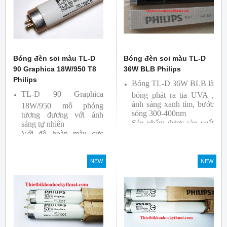
Bóng đèn soi màu TL-D
Bóng đèn soi màu TL-D
90 Graphica 18W/950 T8
36W BLB Philips
Philips
Bóng TL-D 36W BLB là
TL-D 90 Graphica
bóng phát ra tia UVA ,
ánh sáng xanh tím, bước
18W/950 mô phỏng
sóng 300-400nm
tương đương với ánh
Sản phẩm được sản xuất
sáng tự nhiên
Với độ hoàn màu cực
bởi hãng Philips
cao nên được sử dụng để
So Màu, Kiểm Màu
NEW
NEW
Sản phẩm được sản xuất
bởi hãng Philips, xuất xứ
Ba lan