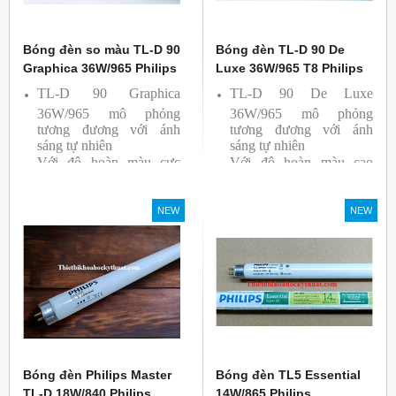
Bóng đèn so màu TL-D 90
Bóng đèn TL-D 90 De
Graphica 36W/965 Philips
Luxe 36W/965 T8 Philips
TL-D 90 Graphica
TL-D 90 De Luxe
36W/965 mô phỏng
36W/965 mô phỏng
tương đương với ánh
tương đương với ánh
sáng tự nhiên
sáng tự nhiên
Với độ hoàn màu cực
Với độ hoàn màu cao
cao nên được sử dụng để
nên được sử dụng để So
So Màu, Kiểm Màu
Màu, Kiểm Màu
NEW
NEW
Sản phẩm được sản xuất
Sản phẩm được sản xuất
bởi hãng Philips, xuất xứ
bởi hãng Philips, xuất xứ
Ba lan
Ba lan
Bóng đèn Philips Master
Bóng đèn TL5 Essential
TL-D 18W/840 Philips
14W/865 Philips