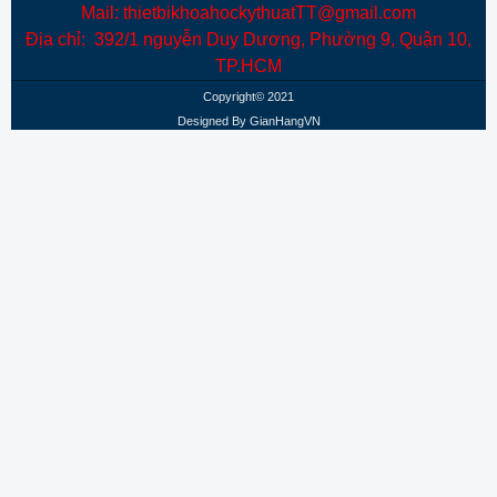
Mail: thietbikhoahockythuatTT@gmail.com
Địa chỉ: 392/1 nguyễn Duy Dương, Phường 9, Quận 10,
TP.HCM
Copyright© 2021
Designed By
GianHangVN