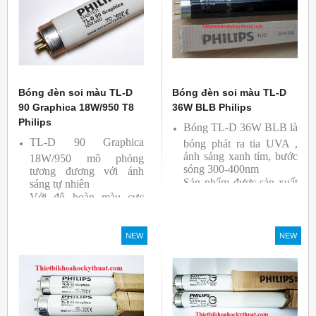
Bóng đèn soi màu TL-D
Bóng đèn soi màu TL-D
90 Graphica 18W/950 T8
36W BLB Philips
Philips
Bóng TL-D 36W BLB là
TL-D 90 Graphica
bóng phát ra tia UVA ,
ánh sáng xanh tím, bước
18W/950 mô phỏng
sóng 300-400nm
tương đương với ánh
Sản phẩm được sản xuất
sáng tự nhiên
Với độ hoàn màu cực
bởi hãng Philips
cao nên được sử dụng để
So Màu, Kiểm Màu
NEW
NEW
Sản phẩm được sản xuất
bởi hãng Philips, xuất xứ
Ba lan