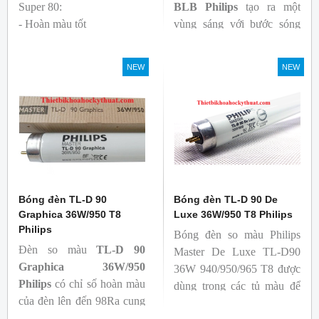
Super 80:
BLB
Philips
tạo ra một
- Hoàn màu tốt
vùng sáng với bước sóng
- Hiệu quả tương đối cao,
365nm theo tiêu chuẩn màu
cả ban đầu và trong suốt
sắc trực quan. Giúp người
NEW
NEW
tuổi thọ của bóng đèn, với
dùng có thể phát hiện và
khả năng duy trì quang
đánh giá các chất phát sáng
thông cao
và keo trong sản phẩm.
- Tạo ra từ màu trắng ấm
đến ánh sáng ban ngày mát
mẻ
Bóng đèn TL-D 90
Bóng đèn TL-D 90 De
Graphica 36W/950 T8
Luxe 36W/950 T8 Philips
Philips
Bóng đèn so màu Philips
Đèn so màu
TL-D 90
Master De Luxe TL-D90
Graphica 36W/950
36W 940/950/965 T8 được
Philips
có chỉ số hoàn màu
dùng trong các tủ màu để
của đèn lên đến 98Ra cung
kiểm tra sự khắc biệt màu
cấp ánh sáng chân thực,