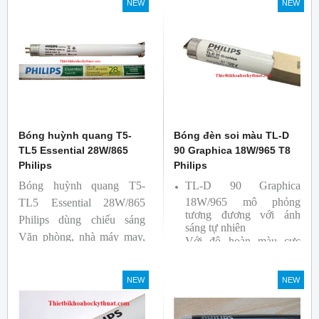
NEW
NEW
Bóng huỳnh quang T5-
Bóng đèn soi màu TL-D
TL5 Essential 28W/865
90 Graphica 18W/965 T8
Philips
Philips
Bóng huỳnh quang T5-
TL-D 90 Graphica
18W/965 mô phỏng
TL5 Essential 28W/865
tương đương với ánh
Philips dùng chiếu sáng
sáng tự nhiên
Văn phòng, nhà máy may,
Với độ hoàn màu cực
nhà xưởng công nghiệp …
cao nên được sử dụng để
So Màu, Kiểm Màu
NEW
NEW
Sản phẩm được sản xuất
bởi hãng Philips, xuất xứ
Ba lan