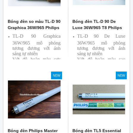
Bóng đèn so màu TL-D 90
Bóng đèn TL-D 90 De
Graphica 36W/965 Philips
Luxe 36W/965 T8 Philips
TL-D 90 Graphica
TL-D 90 De Luxe
36W/965 mô phỏng
36W/965 mô phỏng
tương đương với ánh
tương đương với ánh
sáng tự nhiên
sáng tự nhiên
Với độ hoàn màu cực
Với độ hoàn màu cao
cao nên được sử dụng để
nên được sử dụng để So
So Màu, Kiểm Màu
Màu, Kiểm Màu
NEW
NEW
Sản phẩm được sản xuất
Sản phẩm được sản xuất
bởi hãng Philips, xuất xứ
bởi hãng Philips, xuất xứ
Ba lan
Ba lan
Bóng đèn Philips Master
Bóng đèn TL5 Essential