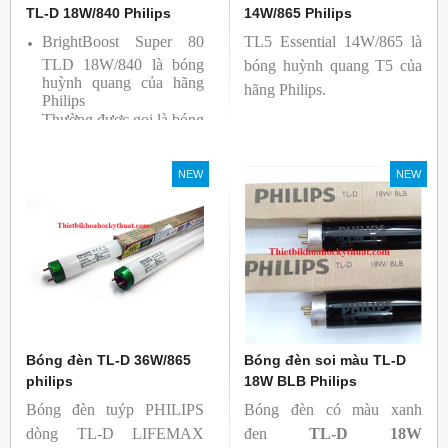
TL-D 18W/840 Philips
14W/865 Philips
BrightBoost Super 80
TL5 Essential 14W/865 là
TLD 18W/840 là bóng
bóng huỳnh quang T5 của
huỳnh quang của hãng
hãng Philips.
Philips
Thường được gọi là bóng
siêu sáng ( Super 80)
Bóng có độ hoàn màu
NEW
NEW
cao(Ra80) cùng quang
thông lớn(1350lm)
Bóng đèn TL-D 36W/865
Bóng đèn soi màu TL-D
philips
18W BLB Philips
Bóng đèn tuýp PHILIPS
Bóng đèn có màu xanh
dòng TL-D LIFEMAX
đen
TL-D 18W