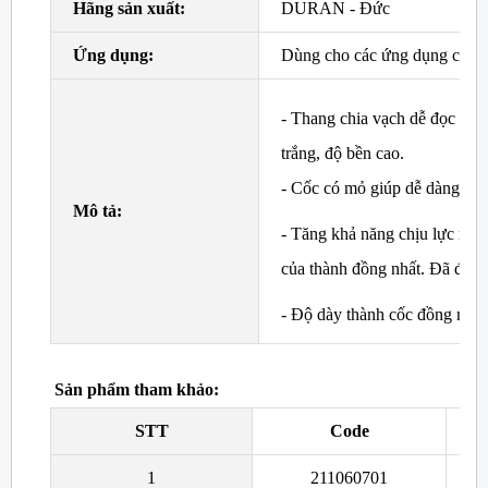
Hãng sản xuất:
DURAN - Đức
Ứng dụng:
Dùng cho các ứng dụng có nhi
- Thang chia vạch dễ đọc và 
trắng, độ bền cao.
- Cốc có mỏ giúp dễ dàng cho 
Mô tả:
- Tăng khả năng chịu lực nhờ
của thành đồng nhất. Đã đ
- Độ dày thành cốc đồng nhất,
Sản phẩm tham khảo:
STT
Code
1
211060701
Cố