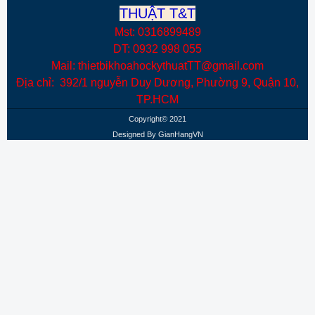
THUẬT T&T
Mst: 0316899489
DT: 0932 998 055
Mail: thietbikhoahockythuatTT@gmail.com
Địa chỉ: 392/1 nguyễn Duy Dương, Phường 9, Quận 10,
TP.HCM
Copyright© 2021
Designed By
GianHangVN