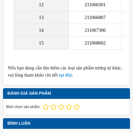
12
211066301
Cố
13
211066807
Cố
14
211067306
Cố
15
211068602
Cố
Nếu bạn đang cần tìm thêm các loại sản phẩm tương tự khác,
vui lòng tham khảo chi tiết
tại đây.
ĐÁNH GIÁ SẢN PHẨM
Bình chọn sản phẩm:
BÌNH LUẬN