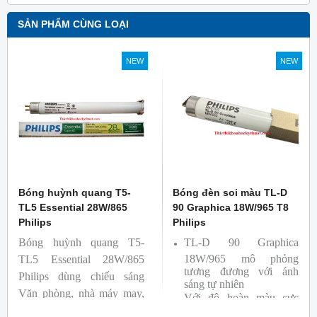
SẢN PHẨM CÙNG LOẠI
NEW
NEW
Bóng huỳnh quang T5-
Bóng đèn soi màu TL-D
TL5 Essential 28W/865
90 Graphica 18W/965 T8
Philips
Philips
Bóng huỳnh quang T5-
TL-D 90 Graphica
18W/965 mô phỏng
TL5 Essential 28W/865
tương đương với ánh
Philips dùng chiếu sáng
sáng tự nhiên
Văn phòng, nhà máy may,
Với độ hoàn màu cực
nhà xưởng công nghiệp …
cao nên được sử dụng để