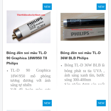
So Màu, Kiểm Màu
NEW
NEW
Sản phẩm được sản xuất
bởi hãng Philips, xuất xứ
Ba lan
Bóng đèn soi màu TL-D
Bóng đèn soi màu TL-D
90 Graphica 18W/950 T8
36W BLB Philips
Philips
Bóng TL-D 36W BLB là
TL-D 90 Graphica
bóng phát ra tia UVA ,
ánh sáng xanh tím, bước
18W/950 mô phỏng
sóng 300-400nm
tương đương với ánh
Sản phẩm được sản xuất
sáng tự nhiên
Với độ hoàn màu cực
bởi hãng Philips
cao nên được sử dụng để
So Màu, Kiểm Màu
NEW
NEW
Sản phẩm được sản xuất
bởi hãng Philips, xuất xứ