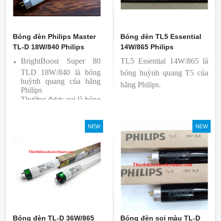
Bóng đèn Philips Master
Bóng đèn TL5 Essential
TL-D 18W/840 Philips
14W/865 Philips
BrightBoost Super 80
TL5 Essential 14W/865 là
TLD 18W/840 là bóng
bóng huỳnh quang T5 của
huỳnh quang của hãng
hãng Philips.
Philips
Thường được gọi là bóng
siêu sáng ( Super 80)
Bóng có độ hoàn màu
NEW
NEW
cao(Ra80) cùng quang
thông lớn(1350lm)
Bóng đèn TL-D 36W/865
Bóng đèn soi màu TL-D