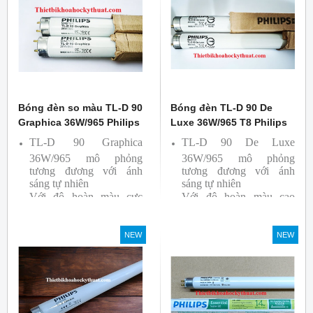
Ba lan
Bóng đèn so màu TL-D 90
Bóng đèn TL-D 90 De
Graphica 36W/965 Philips
Luxe 36W/965 T8 Philips
TL-D 90 Graphica
TL-D 90 De Luxe
36W/965 mô phỏng
36W/965 mô phỏng
tương đương với ánh
tương đương với ánh
sáng tự nhiên
sáng tự nhiên
Với độ hoàn màu cực
Với độ hoàn màu cao
cao nên được sử dụng để
nên được sử dụng để So
So Màu, Kiểm Màu
Màu, Kiểm Màu
NEW
NEW
Sản phẩm được sản xuất
Sản phẩm được sản xuất
bởi hãng Philips, xuất xứ
bởi hãng Philips, xuất xứ
Ba lan
Ba lan