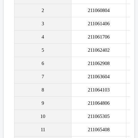
2
211060804
Cố
3
211061406
Cố
4
211061706
Cố
5
211062402
Cố
6
211062908
Cố
7
211063604
Cố
8
211064103
Cố
9
211064806
Cố
10
211065305
Cố
11
211065408
Cố