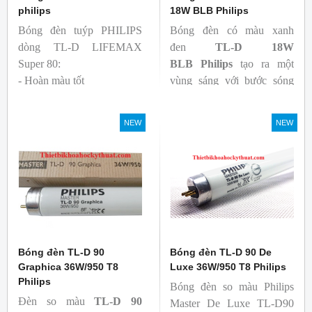
philips
18W BLB Philips
Bóng đèn tuýp PHILIPS
Bóng đèn có màu xanh
dòng TL-D LIFEMAX
đen
TL-D 18W
Super 80:
BLB
Philips
tạo ra một
- Hoàn màu tốt
vùng sáng với bước sóng
- Hiệu quả tương đối cao,
365nm theo tiêu chuẩn màu
cả ban đầu và trong suốt
sắc trực quan. Giúp người
NEW
NEW
tuổi thọ của bóng đèn, với
dùng có thể phát hiện và
khả năng duy trì quang
đánh giá các chất phát sáng
thông cao
và keo trong sản phẩm.
- Tạo ra từ màu trắng ấm
đến ánh sáng ban ngày mát
mẻ
Bóng đèn TL-D 90
Bóng đèn TL-D 90 De
Graphica 36W/950 T8
Luxe 36W/950 T8 Philips
Philips
Bóng đèn so màu Philips
Đèn so màu
TL-D 90
Master De Luxe TL-D90