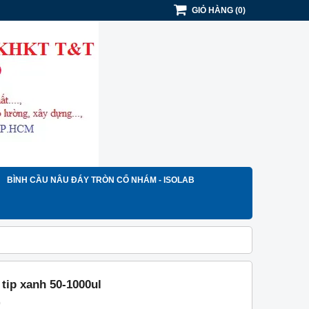
GIỎ HÀNG
(
0
)
BÌNH CẦU NÂU ĐÁY TRÒN CỔ NHÁM - ISOLAB
tip xanh 50-1000ul
)