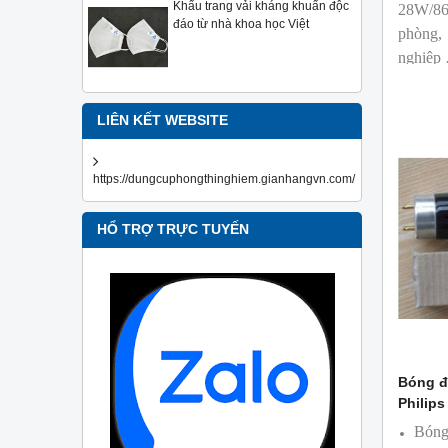
Khẩu trang vải kháng khuẩn độc
28W/86
đáo từ nhà khoa học Việt
phòng,
nghiệp
LIÊN KẾT WEBSITE
https://dungcuphongthinghiem.gianhangvn.com/
HỔ TRỢ TRỰC TUYẾN
Bóng đ
Philips
Bóng