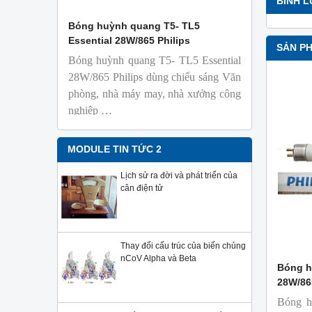
BÌNH 
 Isolab
Bóng huỳnh quang T5- TL5
Bóng đèn 
Essential 28W/865 Philips
18W/965 T8
SẢN P
Bóng huỳnh quang T5- TL5 Essential
TL-D 9
phỏng t
28W/865 Philips dùng chiếu sáng Văn
nhiên
phòng, nhà máy may, nhà xưởng công
Với độ 
nghiệp …
sử dụng
Sản phẩ
Philips,
MODULE TIN TỨC 2
Lịch sử ra đời và phát triển của
cân điện tử
Thay đổi cấu trúc của biến chủng
nCoV Alpha và Beta
Bóng h
28W/86
Bóng h