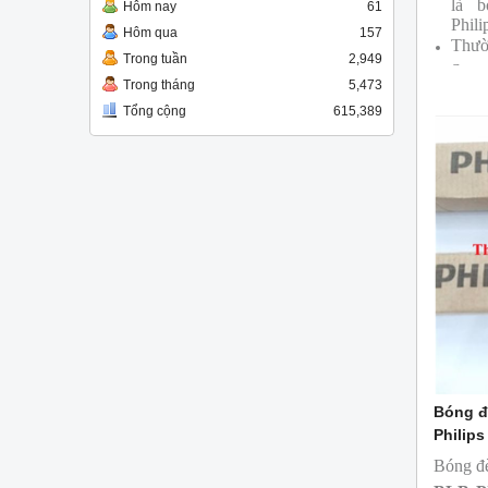
là 
Hôm nay
61
Phili
Hôm qua
157
Thườ
Trong tuần
2,949
Supe
Trong tháng
5,473
Bóng
Tổng cộng
615,389
cùng
Bóng đ
Philips
Bóng đ