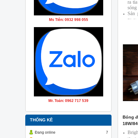
ra ti
sóng
Sản 
Ms Tiên: 0932 998 055
Phili
Mr. Toản: 0962 717 539
Bóng đ
THỐNG KÊ
18W/84
Brig
Đang online
7