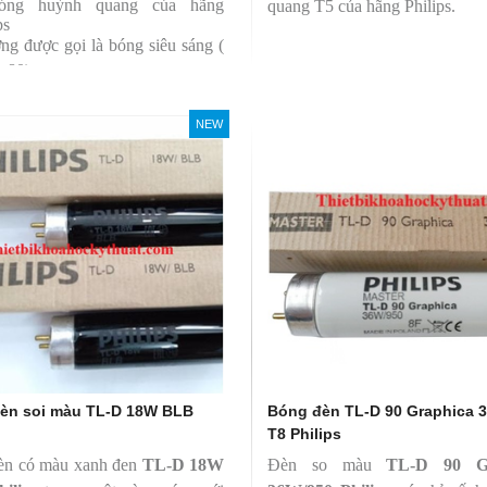
bóng huỳnh quang của hãng
quang T5 của hãng Philips.
ps
ng được gọi là bóng siêu sáng (
r 80)
 có độ hoàn màu cao(Ra80)
 quang thông lớn(1350lm)
NEW
èn soi màu TL-D 18W BLB
Bóng đèn TL-D 90 Graphica 
T8 Philips
èn có màu xanh đen
TL-D 18W
Đèn so màu
TL-D 90 Gr