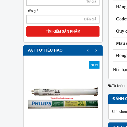
Hãng 
Đến giá
Code
Quy 
TÌM KIẾM SẢN PHẨM
Màu 
‹
›
VẬT TƯ TIÊU HAO
Đóng 
NEW
NEW
Nếu bạn
Từ khóa:
ĐÁNH 
Bình chọn