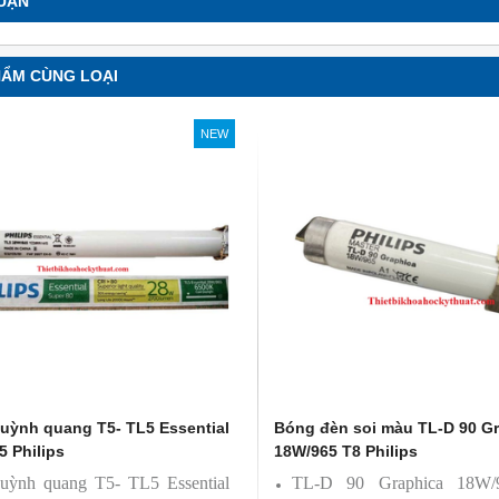
LUẬN
soi màu TL-D 90 Graphica
Bóng đèn soi màu TL-D 90 Graphic
 Philips
18W/950 T8 Philips
HẨM CÙNG LOẠI
0 Graphica 18W/965 mô
TL-D 90 Graphica 18W/950 m
ương đương với ánh sáng tự
phỏng tương đương với ánh sáng t
NEW
nhiên
hoàn màu cực cao nên được
Với độ hoàn màu cực cao nên đượ
 để So Màu, Kiểm Màu
sử dụng để So Màu, Kiểm Màu
m được sản xuất bởi hãng
Sản phẩm được sản xuất bởi hãn
 xuất xứ Ba lan
Philips, xuất xứ Ba lan
uỳnh quang T5- TL5 Essential
Bóng đèn soi màu TL-D 90 G
5 Philips
18W/965 T8 Philips
uỳnh quang T5- TL5 Essential
TL-D 90 Graphica 18W