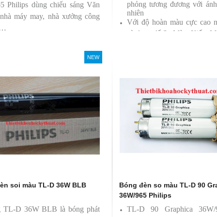
phỏng tương đương với ánh
5 Philips dùng chiếu sáng Văn
nhiên
 nhà máy may, nhà xưởng công
Với độ hoàn màu cực cao 
 …
sử dụng để So Màu, Kiểm M
Sản phẩm được sản xuất b
Philips, xuất xứ Ba lan
NEW
èn soi màu TL-D 36W BLB
Bóng đèn so màu TL-D 90 Gr
36W/965 Philips
 TL-D 36W BLB là bóng phát
TL-D 90 Graphica 36W