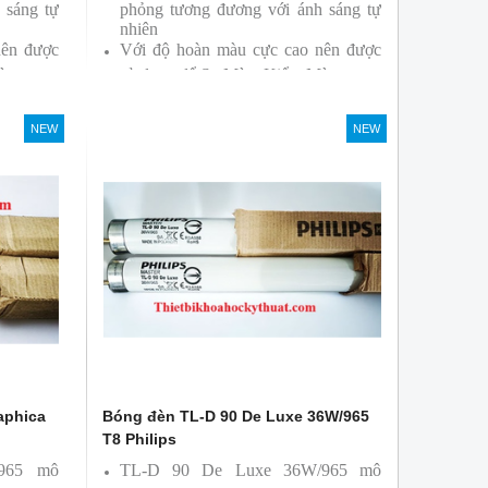
 sáng tự
phỏng tương đương với ánh sáng tự
nhiên
nên được
Với độ hoàn màu cực cao nên được
àu
sử dụng để So Màu, Kiểm Màu
ởi hãng
Sản phẩm được sản xuất bởi hãng
Philips, xuất xứ Ba lan
NEW
NEW
aphica
Bóng đèn TL-D 90 De Luxe 36W/965
T8 Philips
/965 mô
TL-D 90 De Luxe 36W/965 mô