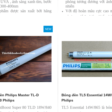
a UVA , ánh sáng xanh tím, bước
phỏng tương đương với ánh
 300-400nm
nhiên
phẩm được sản xuất bởi hãng
Với độ hoàn màu cực cao 
ps
sử dụng để So Màu, Kiểm M
Sản phẩm được sản xuất b
Philips, xuất xứ Ba lan
NEW
èn Philips Master TL-D
Bóng đèn TL5 Essential 14W
0 Philips
Philips
htBoost Super 80 TLD 18W/840
TL5 Essential 14W/865 là bó