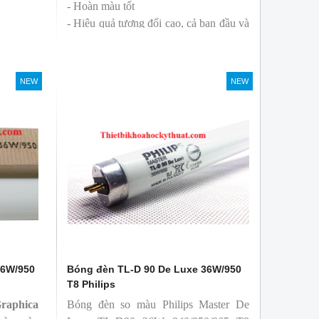
- Hoàn màu tốt
- Hiệu quả tương đối cao, cả ban đầu và
trong suốt tuổi thọ của bóng đèn, với
khả năng duy trì quang thông cao
- Tạo ra từ màu trắng ấm đến ánh sáng
NEW
NEW
ban ngày mát mẻ
36W/950
Bóng đèn TL-D 90 De Luxe 36W/950
T8 Philips
aphica
Bóng đèn so màu Philips Master De