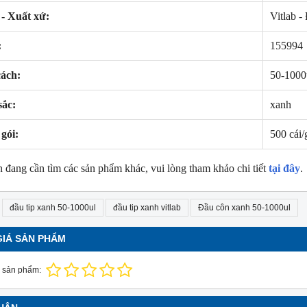
- Xuất xứ:
Vitlab -
:
155994
cách:
50-1000
sắc:
xanh
gói:
500 cái/
NEW
NE
 đang cần tìm các sản phẩm khác, vui lòng tham khảo chi tiết
tại đây
.
đầu tip xanh 50-1000ul
đầu tip xanh vitlab
Đầu côn xanh 50-1000ul
GIÁ SẢN PHẨM
 sản phẩm: