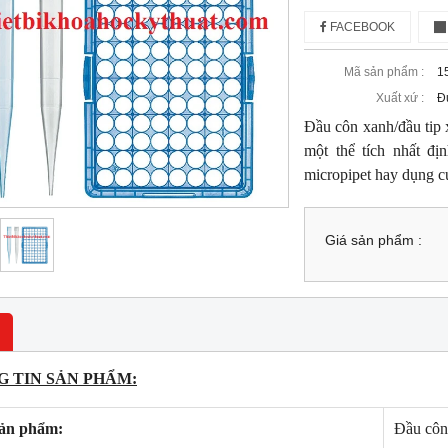
FACEBOOK
Mã sản phẩm :
1
Xuất xứ :
Đ
Đầu côn xanh/đầu tip 
một thể tích nhất đị
micropipet hay dụng c
Giá sản phẩm :
 TIN SẢN PHẨM:
sản phẩm:
Đầu côn