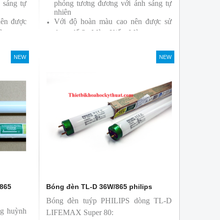
 sáng tự
phỏng tương đương với ánh sáng tự
nhiên
nên được
Với độ hoàn màu cao nên được sử
àu
dụng để So Màu, Kiểm Màu
ởi hãng
Sản phẩm được sản xuất bởi hãng
Philips, xuất xứ Ba lan
NEW
NEW
/865
Bóng đèn TL-D 36W/865 philips
Bóng đèn tuýp PHILIPS dòng TL-D
ng huỳnh
LIFEMAX Super 80: