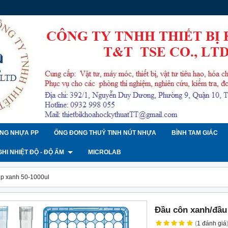
NG NHỰA PP
ỐNG ĐONG THUỶ TINH NÚT NHỰA
BÌNH TAM GIÁC
 GHI NHIỆT ĐỘ - ĐỘ ẨM
MICROLAB
ip xanh 50-1000ul
Đầu côn xanh/đầu 
(
1
đánh giá