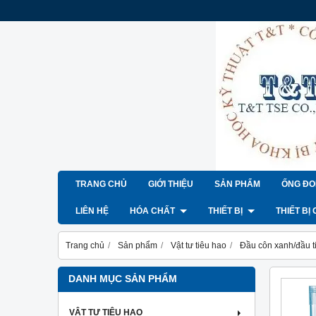
TRANG CHỦ
GIỚI THIỆU
SẢN PHẨM
ỐNG ĐO
LIÊN HỆ
HÓA CHẤT
THIẾT BỊ
THIẾT BỊ
Trang chủ
Sản phẩm
Vật tư tiêu hao
Đầu côn xanh/đầu t
DANH MỤC SẢN PHẨM
VẬT TƯ TIÊU HAO