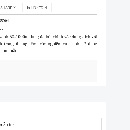
SHARE X
LINKEDIN
55994
ức
xanh 50-1000ul dùng để hút chính xác dung dịch với
nh trong thí nghiệm, các nghiên cứu sinh sử dụng
ụ hút mẫu.
/đầu tip