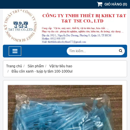
GIỎ HÀNG
(
0
)
Trang chủ
Sản phẩm
Vật tư tiêu hao
Đầu côn xanh - tuýp ly tâm 100-1000ul