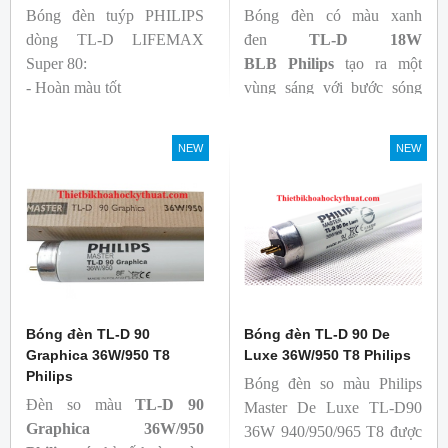
Bóng đèn tuýp PHILIPS
Bóng đèn có màu xanh
dòng TL-D LIFEMAX
đen
TL-D 18W
Super 80:
BLB
Philips
tạo ra một
- Hoàn màu tốt
vùng sáng với bước sóng
- Hiệu quả tương đối cao,
365nm theo tiêu chuẩn màu
cả ban đầu và trong suốt
sắc trực quan. Giúp người
NEW
NEW
tuổi thọ của bóng đèn, với
dùng có thể phát hiện và
khả năng duy trì quang
đánh giá các chất phát sáng
thông cao
và keo trong sản phẩm.
- Tạo ra từ màu trắng ấm
đến ánh sáng ban ngày mát
mẻ
Bóng đèn TL-D 90
Bóng đèn TL-D 90 De
Graphica 36W/950 T8
Luxe 36W/950 T8 Philips
Philips
Bóng đèn so màu Philips
Đèn so màu
TL-D 90
Master De Luxe TL-D90
Graphica 36W/950
36W 940/950/965 T8 được