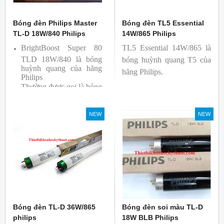
Bóng đèn Philips Master
Bóng đèn TL5 Essential
TL-D 18W/840 Philips
14W/865 Philips
BrightBoost Super 80
TL5 Essential 14W/865 là
TLD 18W/840 là bóng
bóng huỳnh quang T5 của
huỳnh quang của hãng
hãng Philips.
Philips
Thường được gọi là bóng
siêu sáng ( Super 80)
Bóng có độ hoàn màu
NEW
NEW
cao(Ra80) cùng quang
thông lớn(1350lm)
Bóng đèn TL-D 36W/865
Bóng đèn soi màu TL-D
philips
18W BLB Philips