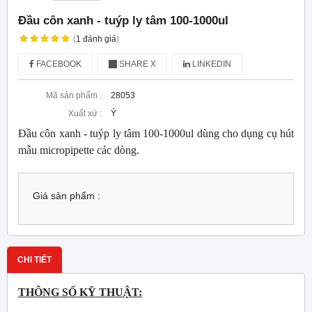
Đầu côn xanh - tuýp ly tâm 100-1000ul
(
1
đánh giá
)
FACEBOOK
SHARE X
LINKEDIN
Mã sản phẩm :
28053
Xuất xứ :
Ý
Đầu côn xanh - tuýp ly tâm 100-1000ul dùng cho dụng cụ hút
mẫu micropipette các dòng.
Giá sản phẩm :
CHI TIẾT
THÔNG SỐ KỸ THUẬT: