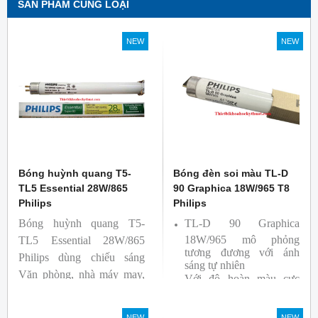
SẢN PHẨM CÙNG LOẠI
NEW
NEW
Bóng huỳnh quang T5-
Bóng đèn soi màu TL-D
TL5 Essential 28W/865
90 Graphica 18W/965 T8
Philips
Philips
Bóng huỳnh quang T5-
TL-D 90 Graphica
18W/965 mô phỏng
TL5 Essential 28W/865
tương đương với ánh
Philips dùng chiếu sáng
sáng tự nhiên
Văn phòng, nhà máy may,
Với độ hoàn màu cực
nhà xưởng công nghiệp …
cao nên được sử dụng để
So Màu, Kiểm Màu
NEW
NEW