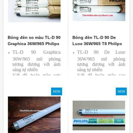
Bóng đèn so màu TL-D 90
Bóng đèn TL-D 90 De
Graphica 36W/965 Philips
Luxe 36W/965 T8 Philips
TL-D 90 Graphica
TL-D 90 De Luxe
36W/965 mô phỏng
36W/965 mô phỏng
tương đương với ánh
tương đương với ánh
sáng tự nhiên
sáng tự nhiên
Với độ hoàn màu cực
Với độ hoàn màu cao
cao nên được sử dụng để
nên được sử dụng để So
So Màu, Kiểm Màu
Màu, Kiểm Màu
NEW
NEW
Sản phẩm được sản xuất
Sản phẩm được sản xuất
bởi hãng Philips, xuất xứ
bởi hãng Philips, xuất xứ
Ba lan
Ba lan