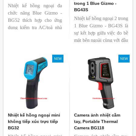
trong 1 Blue Gizmo -
Nhiệt kế hồng ngoại đa
BG43S
chức năng Blue Gizmo -
Nhiệt kế hồng ngoại 2 trong
BG52 thích hợp cho ứng
1 Blue Gizmo - BG43S là
dụng kiểm tra AC/toà nhà
sự kết hợp giữa việc đo bề
xem có bị nhiệt cầu, bộ lưu
mặt bên ngoài cùng với đầu
điện nhiệt và gây ra nhiệt
dò để đo lõi bên trong.
hao phí.
Nhiệt kế thích hợp cho
NEW
NEW
ngành công nghiệp thực
phẩm.
Nhiệt kế hồng ngoại mini
Camera ảnh nhiệt cầm
không tiếp xúc trực tiếp
tay, Portable Thermal
BG32
Camera BG118