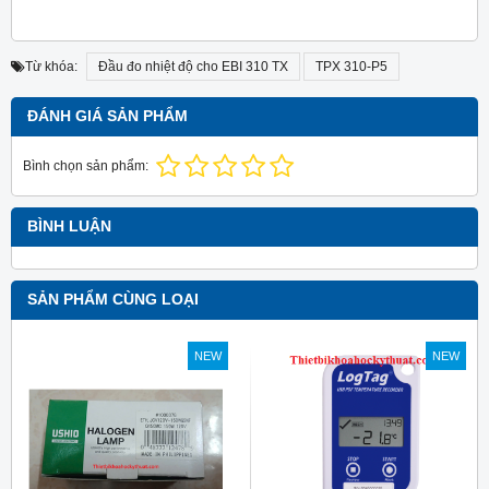
Từ khóa:
Đầu đo nhiệt độ cho EBI 310 TX
TPX 310-P5
ĐÁNH GIÁ SẢN PHẨM
Bình chọn sản phẩm:
BÌNH LUẬN
SẢN PHẨM CÙNG LOẠI
NEW
NEW