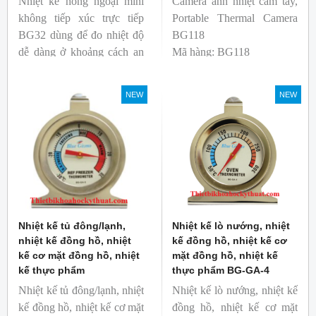
Nhiệt kế hồng ngoại mini
Camera ảnh nhiệt cầm tay,
không tiếp xúc trực tiếp
Portable Thermal Camera
BG32 dùng để đo nhiệt độ
BG118
dễ dàng ở khoảng cách an
Mã hàng: BG118
toàn. Kích thước nhỏ gọn,
Thương hiệu: Blue Gizmo
độ phát xạ nhanh và cố
NEW
NEW
định giúp người mới bắt
đầu sử dụng dễ dàng.
Nhiệt kế tủ đông/lạnh,
Nhiệt kế lò nướng, nhiệt
nhiệt kế đồng hồ, nhiệt
kế đồng hồ, nhiệt kế cơ
kế cơ mặt đồng hồ, nhiệt
mặt đồng hồ, nhiệt kế
kế thực phẩm
thực phẩm BG-GA-4
Nhiệt kế tủ đông/lạnh, nhiệt
Nhiệt kế lò nướng, nhiệt kế
kế đồng hồ, nhiệt kế cơ mặt
đồng hồ, nhiệt kế cơ mặt