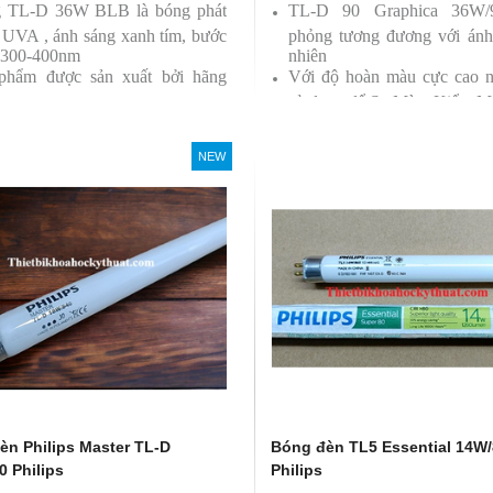
 TL-D 36W BLB là bóng phát
TL-D 90 Graphica 36W
a UVA , ánh sáng xanh tím, bước
phỏng tương đương với ánh
 300-400nm
nhiên
phẩm được sản xuất bởi hãng
Với độ hoàn màu cực cao 
ps
sử dụng để So Màu, Kiểm M
Sản phẩm được sản xuất b
Philips, xuất xứ Ba lan
NEW
èn Philips Master TL-D
Bóng đèn TL5 Essential 14W
0 Philips
Philips