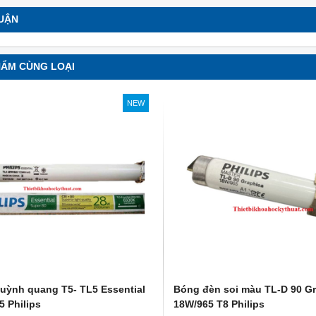
LUẬN
soi màu TL-D 90 Graphica
Bóng đèn soi màu TL-D 90 Graphic
 Philips
18W/950 T8 Philips
0 Graphica 18W/965 mô
TL-D 90 Graphica 18W/950 m
HẨM CÙNG LOẠI
ương đương với ánh sáng tự
phỏng tương đương với ánh sáng t
nhiên
hoàn màu cực cao nên được
Với độ hoàn màu cực cao nên đượ
NEW
 để So Màu, Kiểm Màu
sử dụng để So Màu, Kiểm Màu
m được sản xuất bởi hãng
Sản phẩm được sản xuất bởi hãn
 xuất xứ Ba lan
Philips, xuất xứ Ba lan
uỳnh quang T5- TL5 Essential
Bóng đèn soi màu TL-D 90 G
5 Philips
18W/965 T8 Philips