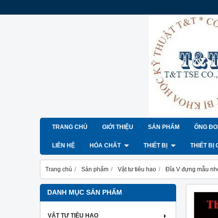
TRANG CHỦ
GIỚI THIỆU
SẢN PHẨM
ỐNG ĐO
LIÊN HỆ
HÓA CHẤT
THIẾT BỊ
THIẾT BỊ
Trang chủ
Sản phẩm
Vật tư tiêu hao
Đĩa V đựng mẫu nhỏ
DANH MỤC SẢN PHẨM
VẬT TƯ TIÊU HAO