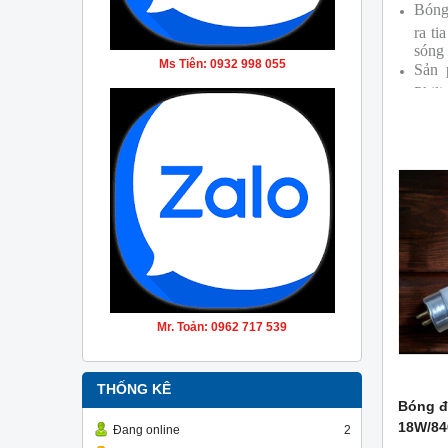
Bóng
ra ti
sóng
Ms Tiên: 0932 998 055
Sản 
Phili
Mr. Toản: 0962 717 539
THỐNG KÊ
Bóng đ
18W/84
Đang online
2