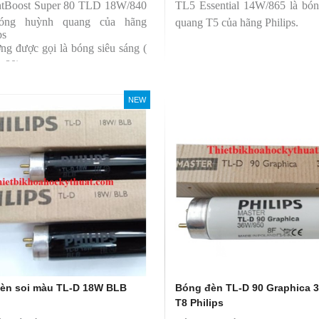
htBoost Super 80 TLD 18W/840
TL5 Essential 14W/865 là bó
bóng huỳnh quang của hãng
quang T5 của hãng Philips.
ps
ng được gọi là bóng siêu sáng (
r 80)
 có độ hoàn màu cao(Ra80)
 quang thông lớn(1350lm)
NEW
èn soi màu TL-D 18W BLB
Bóng đèn TL-D 90 Graphica 
T8 Philips