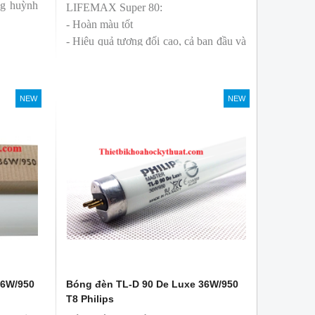
ng huỳnh
LIFEMAX Super 80:
- Hoàn màu tốt
- Hiệu quả tương đối cao, cả ban đầu và
trong suốt tuổi thọ của bóng đèn, với
khả năng duy trì quang thông cao
- Tạo ra từ màu trắng ấm đến ánh sáng
NEW
NEW
ban ngày mát mẻ
36W/950
Bóng đèn TL-D 90 De Luxe 36W/950
T8 Philips