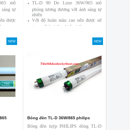
/965 mô
TL-D 90 De Luxe 36W/965 mô
 sáng tự
phỏng tương đương với ánh sáng tự
nhiên
nên được
Với độ hoàn màu cao nên được sử
àu
dụng để So Màu, Kiểm Màu
ởi hãng
Sản phẩm được sản xuất bởi hãng
Philips, xuất xứ Ba lan
NEW
NEW
/865
Bóng đèn TL-D 36W/865 philips
Bóng đèn tuýp PHILIPS dòng TL-D