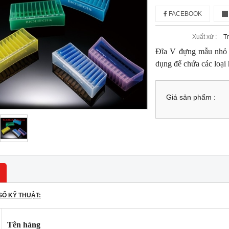
FACEBOOK
Xuất xứ :
T
Đĩa V đựng mẫu nhỏ c
dụng để chứa các loại 
Giá sản phẩm :
SỐ KỸ THUẬT:
Tên hàng