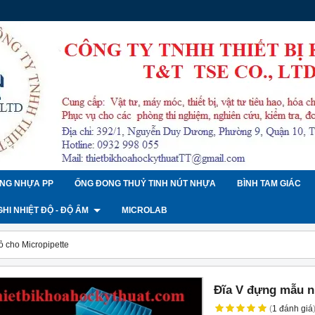
NG NHỰA PP
ỐNG ĐONG THUỶ TINH NÚT NHỰA
BÌNH TAM GIÁC
 GHI NHIỆT ĐỘ - ĐỘ ẨM
MICROLAB
 cho Micropipette
Đĩa V đựng mẫu n
(
1
đánh giá