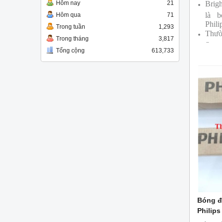
Hôm nay
21
Brig
là 
Hôm qua
71
Phili
Trong tuần
1,293
Thườ
Trong tháng
3,817
Supe
Tổng cộng
613,733
Bóng
cùng
Bóng đ
Philips