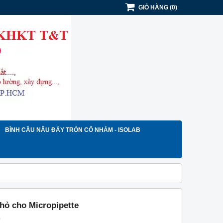
GIỎ HÀNG
(
0
)
BÌNH CẦU NÂU ĐÁY TRÒN CỔ NHÁM - ISOLAB
hỏ cho Micropipette
)