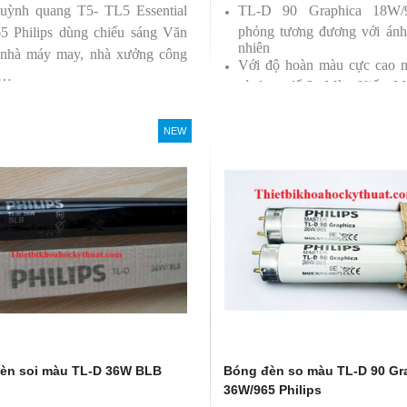
uỳnh quang T5- TL5 Essential
TL-D 90 Graphica 18W
phỏng tương đương với ánh
5 Philips dùng chiếu sáng Văn
nhiên
 nhà máy may, nhà xưởng công
Với độ hoàn màu cực cao 
 …
sử dụng để So Màu, Kiểm M
Sản phẩm được sản xuất b
Philips, xuất xứ Ba lan
NEW
èn soi màu TL-D 36W BLB
Bóng đèn so màu TL-D 90 Gr
36W/965 Philips