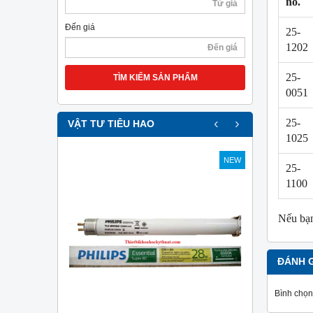
no.
Đến giá
25-
1202
25-
TÌM KIẾM SẢN PHẨM
0051
‹
›
25-
VẬT TƯ TIÊU HAO
1025
NEW
NEW
25-
1100
Nếu bạn
ĐÁNH 
Bình chọn