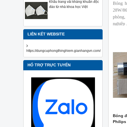
Khẩu trang vải kháng khuẩn độc
Bóng h
đáo từ nhà khoa học Việt
28W/86
phòng,
nghiệp
LIÊN KẾT WEBSITE
https://dungcuphongthinghiem.gianhangvn.com/
HỔ TRỢ TRỰC TUYẾN
Bóng đ
Philips