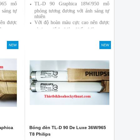
/965 mô
TL-D 90 Graphica 18W/950 mô
 sáng tự
phỏng tương đương với ánh sáng tự
nhiên
nên được
Với độ hoàn màu cực cao nên được
àu
sử dụng để So Màu, Kiểm Màu
ởi hãng
Sản phẩm được sản xuất bởi hãng
Philips, xuất xứ Ba lan
NEW
NEW
aphica
Bóng đèn TL-D 90 De Luxe 36W/965
T8 Philips