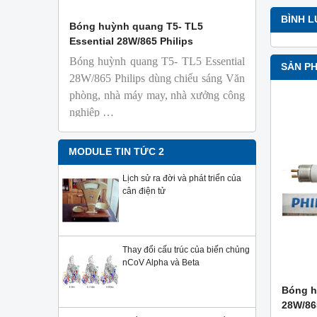
BÌNH 
 Isolab
Bóng huỳnh quang T5- TL5
Bóng đèn 
Essential 28W/865 Philips
18W/965 T8
Bóng huỳnh quang T5- TL5 Essential
TL-D 9
SẢN P
phỏng t
28W/865 Philips dùng chiếu sáng Văn
nhiên
phòng, nhà máy may, nhà xưởng công
Với độ 
nghiệp …
sử dụng
Sản phẩ
Philips,
MODULE TIN TỨC 2
Lịch sử ra đời và phát triển của
cân điện tử
Thay đổi cấu trúc của biến chủng
nCoV Alpha và Beta
Bóng h
28W/86