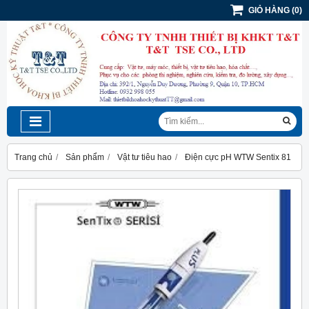
GIỎ HÀNG
(
0
)
Trang chủ
Sản phẩm
Vật tư tiêu hao
Điện cực pH WTW Sentix 81