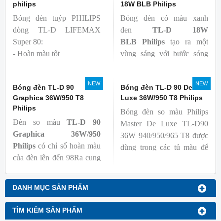
thông lớn(1350lm)
philips
18W BLB Philips
Bóng đèn tuýp PHILIPS
Bóng đèn có màu xanh
dòng TL-D LIFEMAX
đen
TL-D 18W
Super 80:
BLB
Philips
tạo ra một
- Hoàn màu tốt
vùng sáng với bước sóng
- Hiệu quả tương đối cao,
365nm theo tiêu chuẩn màu
cả ban đầu và trong suốt
sắc trực quan. Giúp người
NEW
NEW
Bóng đèn TL-D 90
Bóng đèn TL-D 90 De
tuổi thọ của bóng đèn, với
dùng có thể phát hiện và
Graphica 36W/950 T8
Luxe 36W/950 T8 Philips
khả năng duy trì quang
đánh giá các chất phát sáng
Philips
Bóng đèn so màu Philips
thông cao
và keo trong sản phẩm.
Đèn so màu
TL-D 90
Master De Luxe TL-D90
- Tạo ra từ màu trắng ấm
Graphica 36W/950
36W 940/950/965 T8 được
đến ánh sáng ban ngày mát
Philips
có chỉ số hoàn màu
dùng trong các tủ màu để
mẻ
của đèn lên đến 98Ra cung
kiểm tra sự khắc biệt màu
cấp ánh sáng chân thực,
sắc sản phẩm khi chiếu các
gần với ánh sáng tự nhiên
nguồn sáng khác nhau, với
DANH MỤC SẢN PHẨM
giúp các sự vật hiện lên một
nguồn sáng trung thực, đảm
cách rõ ràng, đạt chuẩn màu
bảo chất lượng mẫu mã, sản
TÌM KIẾM SẢN PHẨM
sắc giúp người tiêu dùng có
xuất và kiểm tra chất lượng