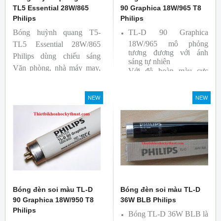
TL5 Essential 28W/865
90 Graphica 18W/965 T8
Philips
Philips
Bóng huỳnh quang T5-
TL-D 90 Graphica
18W/965 mô phỏng
TL5 Essential 28W/865
tương đương với ánh
Philips dùng chiếu sáng
sáng tự nhiên
Văn phòng, nhà máy may,
Với độ hoàn màu cực
nhà xưởng công nghiệp …
cao nên được sử dụng để
So Màu, Kiểm Màu
NEW
NEW
Sản phẩm được sản xuất
bởi hãng Philips, xuất xứ
Ba lan
Bóng đèn soi màu TL-D
Bóng đèn soi màu TL-D
90 Graphica 18W/950 T8
36W BLB Philips
Philips
Bóng TL-D 36W BLB là