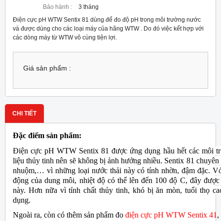
Bảo hành :
3 tháng
Điện cực pH WTW Sentix 81 dùng để đo độ pH trong môi trường nước
và được dùng cho các loại máy của hãng WTW . Do đó việc kết hợp với
các dòng máy từ WTW vô cùng tiện lợi.
Giá sản phẩm :
CHI TIẾT
Đặc điểm sản phẩm:
Điện cực pH WTW Sentix 81 được ứng dụng hầu hết các môi trư
liệu thủy tinh nên sẽ không bị ảnh hưởng nhiều. Sentix 81 chuyên
nhuộm,… vì những loại nước thải này có tính nhờn, đậm đặc. Với
động của dung môi, nhiệt độ có thể lên đến 100 độ C, đây đượ
này. Hơn nữa
vì tính chất thủy tinh, khó bị ăn mòn, tuổi thọ c
dụng.
Ngoài ra, còn có thêm sản phẩm đo
điện cực pH WTW Sentix 41
,