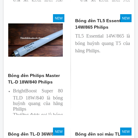
Với độ hoàn màu cực
Với độ hoàn màu cao
cao nên được sử dụng để
nên được sử dụng để So
So Màu, Kiểm Màu
Màu, Kiểm Màu
NEW
NEW
Sản phẩm được sản xuất
Sản phẩm được sản xuất
Bóng đèn TL5 Essential
bởi hãng Philips, xuất xứ
bởi hãng Philips, xuất xứ
14W/865 Philips
Ba lan
Ba lan
TL5 Essential 14W/865 là
bóng huỳnh quang T5 của
hãng Philips.
Bóng đèn Philips Master
TL-D 18W/840 Philips
BrightBoost Super 80
TLD 18W/840 là bóng
huỳnh quang của hãng
Philips
Thường được gọi là bóng
siêu sáng ( Super 80)
Bóng có độ hoàn màu
NEW
NEW
Bóng đèn TL-D 36W/865
Bóng đèn soi màu TL-D
cao(Ra80) cùng quang