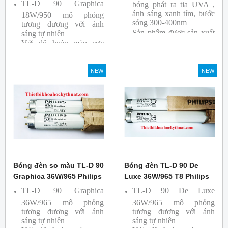
TL-D 90 Graphica
bóng phát ra tia UVA ,
ánh sáng xanh tím, bước
18W/950 mô phỏng
sóng 300-400nm
tương đương với ánh
Sản phẩm được sản xuất
sáng tự nhiên
Với độ hoàn màu cực
bởi hãng Philips
cao nên được sử dụng để
So Màu, Kiểm Màu
NEW
NEW
Sản phẩm được sản xuất
bởi hãng Philips, xuất xứ
Ba lan
Bóng đèn so màu TL-D 90
Bóng đèn TL-D 90 De
Graphica 36W/965 Philips
Luxe 36W/965 T8 Philips
TL-D 90 Graphica
TL-D 90 De Luxe
36W/965 mô phỏng
36W/965 mô phỏng
tương đương với ánh
tương đương với ánh
sáng tự nhiên
sáng tự nhiên