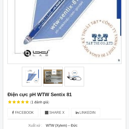
Điện cực pH WTW Sentix 81
(
1
đánh giá
)
FACEBOOK
SHARE X
LINKEDIN
Xuất xứ :
WTW (Xylem) – Đức