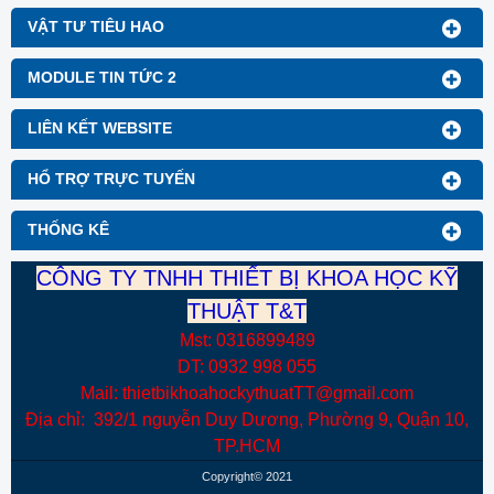
thể đánh giá màu sắc và sự
màu sắc khác nhau để sử
VẬT TƯ TIÊU HAO
sai biệt màu giữa các mẫu
dụng. có độ sáng cao, tuổi
làm chuẩn, mẫu thí nghiệm
thọ dài và tiết kiệm năng
MODULE TIN TỨC 2
trong in ấn, may mặc,….
lượng, so với các loại đèn
Đèn có một màu sắc ánh
huỳnh quang truyền thống.
LIÊN KẾT WEBSITE
sáng là 5000K tương ứng
với ánh sáng trắng ấm.
HỔ TRỢ TRỰC TUYẾN
THỐNG KÊ
CÔNG TY TNHH THIẾT BỊ KHOA HỌC KỸ
THUẬT T&T
Mst: 0316899489
DT: 0932 998 055
Mail: thietbikhoahockythuatTT@gmail.com
Địa chỉ: 392/1 nguyễn Duy Dương, Phường 9, Quận 10,
TP.HCM
Copyright© 2021