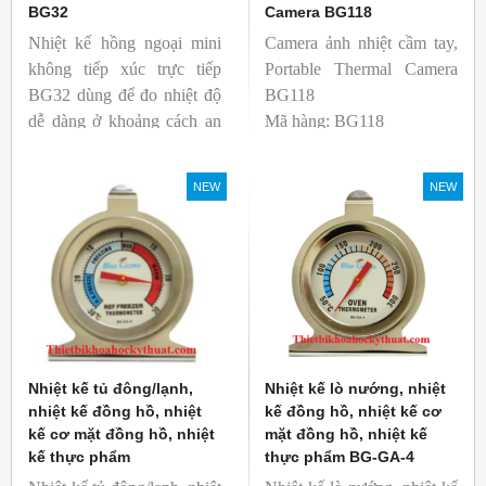
BG32
Camera BG118
Nhiệt kế hồng ngoại mini
Camera ảnh nhiệt cầm tay,
không tiếp xúc trực tiếp
Portable Thermal Camera
BG32 dùng để đo nhiệt độ
BG118
dễ dàng ở khoảng cách an
Mã hàng: BG118
toàn. Kích thước nhỏ gọn,
Thương hiệu: Blue Gizmo
độ phát xạ nhanh và cố
NEW
NEW
định giúp người mới bắt
đầu sử dụng dễ dàng.
Nhiệt kế tủ đông/lạnh,
Nhiệt kế lò nướng, nhiệt
nhiệt kế đồng hồ, nhiệt
kế đồng hồ, nhiệt kế cơ
kế cơ mặt đồng hồ, nhiệt
mặt đồng hồ, nhiệt kế
kế thực phẩm
thực phẩm BG-GA-4