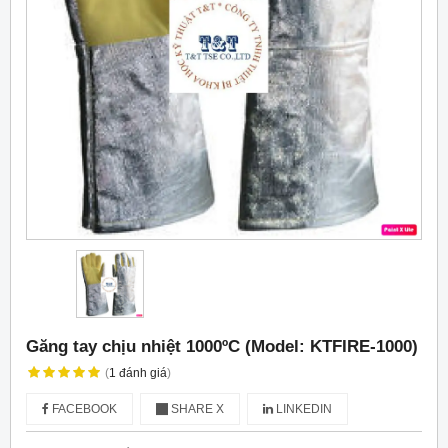
Găng tay chịu nhiệt 1000ºC (Model: KTFIRE-1000)
(
1
đánh giá
)
FACEBOOK
SHARE X
LINKEDIN