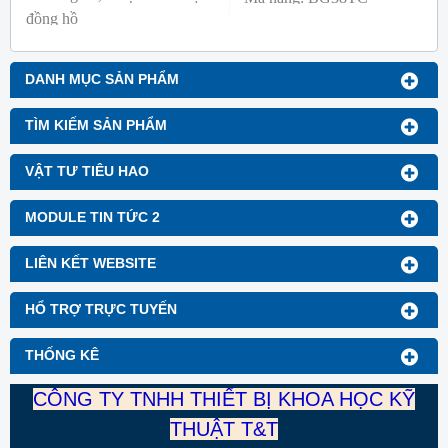
đồng hồ
Thương hiệu: Blue Gizmo
Mã hàng: BG-GA-1
Thương hiệu: Blue Gizmo
DANH MỤC SẢN PHẨM
TÌM KIẾM SẢN PHẨM
VẬT TƯ TIÊU HAO
MODULE TIN TỨC 2
LIÊN KẾT WEBSITE
HỔ TRỢ TRỰC TUYẾN
THỐNG KÊ
CÔNG TY TNHH THIẾT BỊ KHOA HỌC KỸ
THUẬT T&T