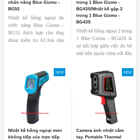
chức năng Blue Gizmo -
trong 1 Blue Gizmo -
BG52
BG43S/Nhiệt kế gập 2
trong 1 Blue Gizmo -
Nhiệt kế hồng ngoại đa
BG43S
chức năng Blue Gizmo -
Nhiệt kế hồng ngoại 2 trong
BG52 thích hợp cho ứng
1 Blue Gizmo - BG43S là
dụng kiểm tra AC/toà nhà
sự kết hợp giữa việc đo bề
xem có bị nhiệt cầu, bộ lưu
mặt bên ngoài cùng với đầu
điện nhiệt và gây ra nhiệt
dò để đo lõi bên trong.
hao phí.
Nhiệt kế thích hợp cho
NEW
NEW
ngành công nghiệp thực
phẩm.
Nhiệt kế hồng ngoại mini
Camera ảnh nhiệt cầm
không tiếp xúc trực tiếp
tay, Portable Thermal