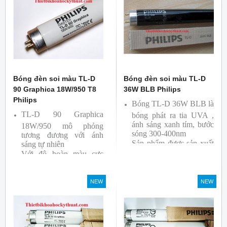
Ba lan
Bóng đèn soi màu TL-D
Bóng đèn soi màu TL-D
90 Graphica 18W/950 T8
36W BLB Philips
Philips
Bóng TL-D 36W BLB là
TL-D 90 Graphica
bóng phát ra tia UVA ,
ánh sáng xanh tím, bước
18W/950 mô phỏng
sóng 300-400nm
tương đương với ánh
Sản phẩm được sản xuất
sáng tự nhiên
Với độ hoàn màu cực
bởi hãng Philips
cao nên được sử dụng để
So Màu, Kiểm Màu
NEW
NEW
Sản phẩm được sản xuất
bởi hãng Philips, xuất xứ
Ba lan