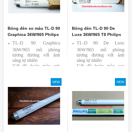
Bóng đèn so màu TL-D 90
Bóng đèn TL-D 90 De
Graphica 36W/965 Philips
Luxe 36W/965 T8 Philips
TL-D 90 Graphica
TL-D 90 De Luxe
36W/965 mô phỏng
36W/965 mô phỏng
tương đương với ánh
tương đương với ánh
sáng tự nhiên
sáng tự nhiên
Với độ hoàn màu cực
Với độ hoàn màu cao
cao nên được sử dụng để
nên được sử dụng để So
So Màu, Kiểm Màu
Màu, Kiểm Màu
NEW
NEW
Sản phẩm được sản xuất
Sản phẩm được sản xuất
bởi hãng Philips, xuất xứ
bởi hãng Philips, xuất xứ
Ba lan
Ba lan