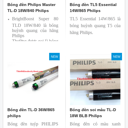
Bóng đèn Philips Master
Bóng đèn TL5 Essential
TL-D 18W/840 Philips
14W/865 Philips
BrightBoost Super 80
TL5 Essential 14W/865 là
TLD 18W/840 là bóng
bóng huỳnh quang T5 của
huỳnh quang của hãng
hãng Philips.
Philips
Thường được gọi là bóng
siêu sáng ( Super 80)
Bóng có độ hoàn màu
NEW
NEW
cao(Ra80) cùng quang
thông lớn(1350lm)
Bóng đèn TL-D 36W/865
Bóng đèn soi màu TL-D
philips
18W BLB Philips
Bóng đèn tuýp PHILIPS
Bóng đèn có màu xanh