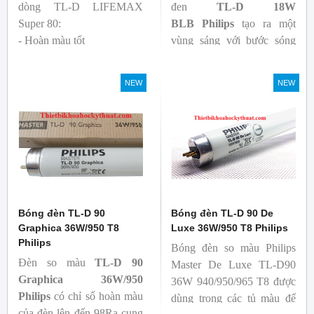
dòng TL-D LIFEMAX
đen
TL-D 18W
Super 80:
BLB
Philips
tạo ra một
- Hoàn màu tốt
vùng sáng với bước sóng
- Hiệu quả tương đối cao,
365nm theo tiêu chuẩn màu
cả ban đầu và trong suốt
sắc trực quan. Giúp người
NEW
NEW
tuổi thọ của bóng đèn, với
dùng có thể phát hiện và
khả năng duy trì quang
đánh giá các chất phát sáng
thông cao
và keo trong sản phẩm.
- Tạo ra từ màu trắng ấm
đến ánh sáng ban ngày mát
mẻ
Bóng đèn TL-D 90
Bóng đèn TL-D 90 De
Graphica 36W/950 T8
Luxe 36W/950 T8 Philips
Philips
Bóng đèn so màu Philips
Đèn so màu
TL-D 90
Master De Luxe TL-D90
Graphica 36W/950
36W 940/950/965 T8 được
Philips
có chỉ số hoàn màu
dùng trong các tủ màu để
của đèn lên đến 98Ra cung