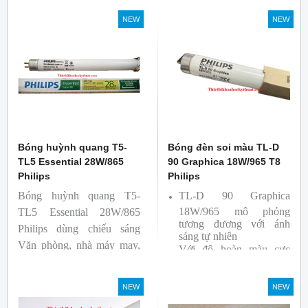
NEW
NEW
Bóng huỳnh quang T5-
Bóng đèn soi màu TL-D
TL5 Essential 28W/865
90 Graphica 18W/965 T8
Philips
Philips
Bóng huỳnh quang T5-
TL-D 90 Graphica
18W/965 mô phỏng
TL5 Essential 28W/865
tương đương với ánh
Philips dùng chiếu sáng
sáng tự nhiên
Văn phòng, nhà máy may,
Với độ hoàn màu cực
nhà xưởng công nghiệp …
cao nên được sử dụng để
So Màu, Kiểm Màu
NEW
NEW
Sản phẩm được sản xuất
bởi hãng Philips, xuất xứ