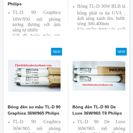
Philips
Bóng TL-D 36W BLB là
TL-D 90 Graphica
bóng phát ra tia UVA ,
ánh sáng xanh tím, bước
18W/950 mô phỏng
sóng 300-400nm
tương đương với ánh
Sản phẩm được sản xuất
sáng tự nhiên
Với độ hoàn màu cực
bởi hãng Philips
cao nên được sử dụng để
So Màu, Kiểm Màu
NEW
NEW
Sản phẩm được sản xuất
bởi hãng Philips, xuất xứ
Ba lan
Bóng đèn so màu TL-D 90
Bóng đèn TL-D 90 De
Graphica 36W/965 Philips
Luxe 36W/965 T8 Philips
TL-D 90 Graphica
TL-D 90 De Luxe
36W/965 mô phỏng
36W/965 mô phỏng