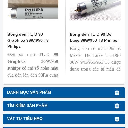
- Tạo ra từ màu trắng ấm
đến ánh sáng ban ngày mát
mẻ
Bóng đèn TL-D 90
Bóng đèn TL-D 90 De
Graphica 36W/950 T8
Luxe 36W/950 T8 Philips
Philips
Bóng đèn so màu Philips
Đèn so màu
TL-D 90
Master De Luxe TL-D90
Graphica 36W/950
36W 940/950/965 T8 được
Philips
có chỉ số hoàn màu
dùng trong các tủ màu để
của đèn lên đến 98Ra cung
kiểm tra sự khắc biệt màu
cấp ánh sáng chân thực,
sắc sản phẩm khi chiếu các
gần với ánh sáng tự nhiên
nguồn sáng khác nhau, với
DANH MỤC SẢN PHẨM
giúp các sự vật hiện lên một
nguồn sáng trung thực, đảm
cách rõ ràng, đạt chuẩn màu
bảo chất lượng mẫu mã, sản
TÌM KIẾM SẢN PHẨM
sắc giúp người tiêu dùng có
xuất và kiểm tra chất lượng
thể đánh giá màu sắc và sự
màu sắc khác nhau để sử
VẬT TƯ TIÊU HAO
sai biệt màu giữa các mẫu
dụng. có độ sáng cao, tuổi