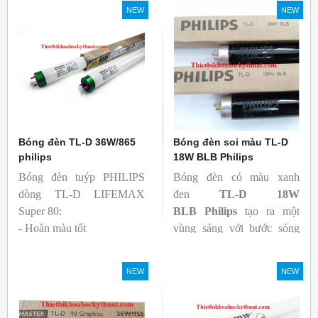
Bóng có độ hoàn màu
NEW
NEW
cao(Ra80) cùng quang
thông lớn(1350lm)
Bóng đèn TL-D 36W/865
Bóng đèn soi màu TL-D
philips
18W BLB Philips
Bóng đèn tuýp PHILIPS
Bóng đèn có màu xanh
dòng TL-D LIFEMAX
đen
TL-D 18W
Super 80:
BLB
Philips
tạo ra một
- Hoàn màu tốt
vùng sáng với bước sóng
- Hiệu quả tương đối cao,
365nm theo tiêu chuẩn màu
cả ban đầu và trong suốt
sắc trực quan. Giúp người
NEW
NEW
tuổi thọ của bóng đèn, với
dùng có thể phát hiện và
khả năng duy trì quang
đánh giá các chất phát sáng
thông cao
và keo trong sản phẩm.