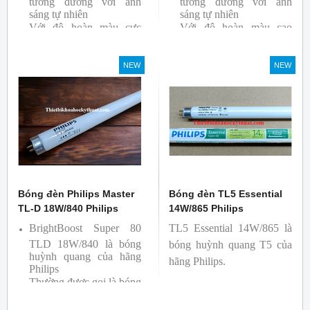
tương đương với ánh
tương đương với ánh
sáng tự nhiên
sáng tự nhiên
Với độ hoàn màu cực
Với độ hoàn màu cao
cao nên được sử dụng để
nên được sử dụng để So
So Màu, Kiểm Màu
Màu, Kiểm Màu
NEW
NEW
Sản phẩm được sản xuất
Sản phẩm được sản xuất
bởi hãng Philips, xuất xứ
bởi hãng Philips, xuất xứ
Ba lan
Ba lan
Bóng đèn Philips Master
Bóng đèn TL5 Essential
TL-D 18W/840 Philips
14W/865 Philips
BrightBoost Super 80
TL5 Essential 14W/865 là
TLD 18W/840 là bóng
bóng huỳnh quang T5 của
huỳnh quang của hãng
hãng Philips.
Philips
Thường được gọi là bóng
siêu sáng ( Super 80)