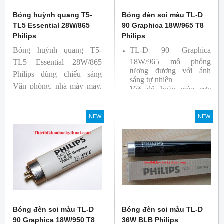
Bóng huỳnh quang T5-
Bóng đèn soi màu TL-D
TL5 Essential 28W/865
90 Graphica 18W/965 T8
Philips
Philips
Bóng huỳnh quang T5-
TL-D 90 Graphica
18W/965 mô phỏng
TL5 Essential 28W/865
tương đương với ánh
Philips dùng chiếu sáng
sáng tự nhiên
Văn phòng, nhà máy may,
Với độ hoàn màu cực
nhà xưởng công nghiệp …
cao nên được sử dụng để
So Màu, Kiểm Màu
NEW
NEW
Sản phẩm được sản xuất
bởi hãng Philips, xuất xứ
Ba lan
Bóng đèn soi màu TL-D
Bóng đèn soi màu TL-D
90 Graphica 18W/950 T8
36W BLB Philips