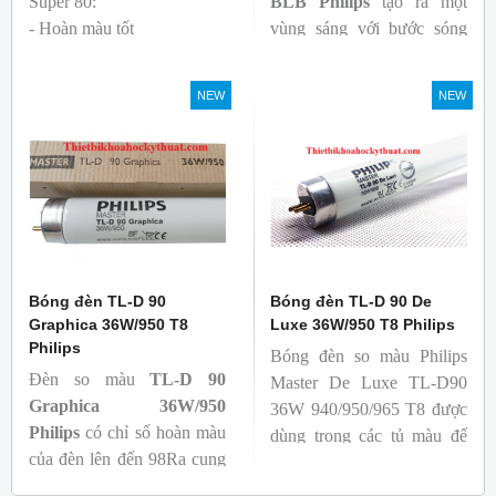
Super 80:
BLB
Philips
tạo ra một
- Hoàn màu tốt
vùng sáng với bước sóng
- Hiệu quả tương đối cao,
365nm theo tiêu chuẩn màu
cả ban đầu và trong suốt
sắc trực quan. Giúp người
NEW
NEW
tuổi thọ của bóng đèn, với
dùng có thể phát hiện và
khả năng duy trì quang
đánh giá các chất phát sáng
thông cao
và keo trong sản phẩm.
- Tạo ra từ màu trắng ấm
đến ánh sáng ban ngày mát
mẻ
Bóng đèn TL-D 90
Bóng đèn TL-D 90 De
Graphica 36W/950 T8
Luxe 36W/950 T8 Philips
Philips
Bóng đèn so màu Philips
Đèn so màu
TL-D 90
Master De Luxe TL-D90
Graphica 36W/950
36W 940/950/965 T8 được
Philips
có chỉ số hoàn màu
dùng trong các tủ màu để
của đèn lên đến 98Ra cung
kiểm tra sự khắc biệt màu
cấp ánh sáng chân thực,
sắc sản phẩm khi chiếu các