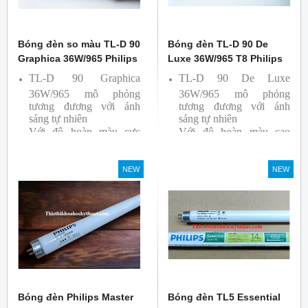
Bóng đèn so màu TL-D 90
Bóng đèn TL-D 90 De
Graphica 36W/965 Philips
Luxe 36W/965 T8 Philips
TL-D 90 Graphica
TL-D 90 De Luxe
36W/965 mô phỏng
36W/965 mô phỏng
tương đương với ánh
tương đương với ánh
sáng tự nhiên
sáng tự nhiên
Với độ hoàn màu cực
Với độ hoàn màu cao
cao nên được sử dụng để
nên được sử dụng để So
So Màu, Kiểm Màu
Màu, Kiểm Màu
NEW
NEW
Sản phẩm được sản xuất
Sản phẩm được sản xuất
bởi hãng Philips, xuất xứ
bởi hãng Philips, xuất xứ
Ba lan
Ba lan
Bóng đèn Philips Master
Bóng đèn TL5 Essential