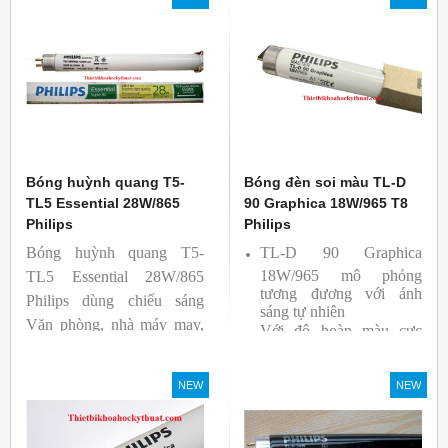
Bóng huỳnh quang T5-
Bóng đèn soi màu TL-D
TL5 Essential 28W/865
90 Graphica 18W/965 T8
Philips
Philips
Bóng huỳnh quang T5-
TL-D 90 Graphica
18W/965 mô phỏng
TL5 Essential 28W/865
tương đương với ánh
Philips dùng chiếu sáng
sáng tự nhiên
Văn phòng, nhà máy may,
Với độ hoàn màu cực
nhà xưởng công nghiệp …
cao nên được sử dụng để
So Màu, Kiểm Màu
NEW
NEW
Sản phẩm được sản xuất
bởi hãng Philips, xuất xứ
Ba lan