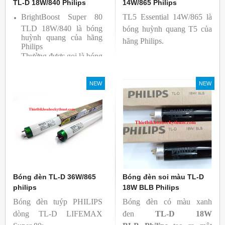
TL-D 18W/840 Philips
14W/865 Philips
BrightBoost Super 80
TL5 Essential 14W/865 là
TLD 18W/840 là bóng
bóng huỳnh quang T5 của
huỳnh quang của hãng
hãng Philips.
Philips
Thường được gọi là bóng
siêu sáng ( Super 80)
Bóng có độ hoàn màu
NEW
NEW
cao(Ra80) cùng quang
thông lớn(1350lm)
Bóng đèn TL-D 36W/865
Bóng đèn soi màu TL-D
philips
18W BLB Philips
Bóng đèn tuýp PHILIPS
Bóng đèn có màu xanh
dòng TL-D LIFEMAX
đen
TL-D 18W