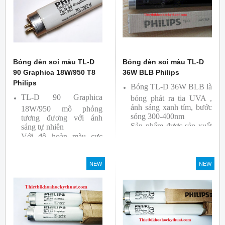
Bóng đèn soi màu TL-D
Bóng đèn soi màu TL-D
90 Graphica 18W/950 T8
36W BLB Philips
Philips
Bóng TL-D 36W BLB là
TL-D 90 Graphica
bóng phát ra tia UVA ,
ánh sáng xanh tím, bước
18W/950 mô phỏng
sóng 300-400nm
tương đương với ánh
Sản phẩm được sản xuất
sáng tự nhiên
Với độ hoàn màu cực
bởi hãng Philips
cao nên được sử dụng để
So Màu, Kiểm Màu
NEW
NEW
Sản phẩm được sản xuất
bởi hãng Philips, xuất xứ
Ba lan