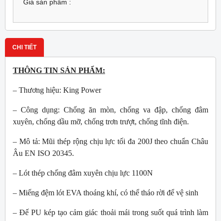
Giá sản phẩm :
CHI TIẾT
THÔNG TIN SẢN PHẨM:
– Thương hiệu: King Power
– Công dụng: Chống ăn mòn, chống va đập, chống đâm
xuyên, chống dầu mỡ, chống trơn trượt, chống tĩnh điện.
– Mô tả: Mũi thép rộng chịu lực tối đa 200J theo chuẩn Châu
Âu EN ISO 20345.
– Lót thép chống đâm xuyên chịu lực 1100N
– Miếng đệm lót EVA thoáng khí, có thể tháo rời để vệ sinh
– Đế PU kép tạo cảm giác thoải mái trong suốt quá trình làm