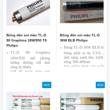
Ba lan
Bóng đèn soi màu TL-D
Bóng đèn soi màu TL-D
90 Graphica 18W/950 T8
36W BLB Philips
Philips
Bóng TL-D 36W BLB là
TL-D 90 Graphica
bóng phát ra tia UVA ,
ánh sáng xanh tím, bước
18W/950 mô phỏng
sóng 300-400nm
tương đương với ánh
Sản phẩm được sản xuất
sáng tự nhiên
Với độ hoàn màu cực
bởi hãng Philips
cao nên được sử dụng để
So Màu, Kiểm Màu
NEW
NEW
Sản phẩm được sản xuất
bởi hãng Philips, xuất xứ
Ba lan