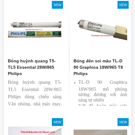
NEW
NEW
Bóng huỳnh quang T5-
Bóng đèn soi màu TL-D
TL5 Essential 28W/865
90 Graphica 18W/965 T8
Philips
Philips
Bóng huỳnh quang T5-
TL-D 90 Graphica
18W/965 mô phỏng
TL5 Essential 28W/865
tương đương với ánh
Philips dùng chiếu sáng
sáng tự nhiên
Văn phòng, nhà máy may,
Với độ hoàn màu cực
nhà xưởng công nghiệp …
cao nên được sử dụng để
So Màu, Kiểm Màu
NEW
NEW
Sản phẩm được sản xuất
bởi hãng Philips, xuất xứ