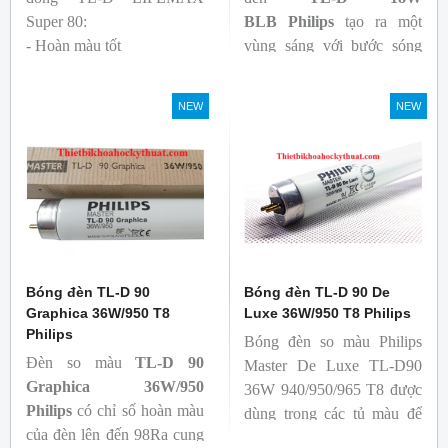
Super 80:
BLB
Philips
tạo ra một
- Hoàn màu tốt
vùng sáng với bước sóng
- Hiệu quả tương đối cao,
365nm theo tiêu chuẩn màu
cả ban đầu và trong suốt
sắc trực quan. Giúp người
NEW
NEW
tuổi thọ của bóng đèn, với
dùng có thể phát hiện và
khả năng duy trì quang
đánh giá các chất phát sáng
thông cao
và keo trong sản phẩm.
- Tạo ra từ màu trắng ấm
đến ánh sáng ban ngày mát
mẻ
Bóng đèn TL-D 90
Bóng đèn TL-D 90 De
Graphica 36W/950 T8
Luxe 36W/950 T8 Philips
Philips
Bóng đèn so màu Philips
Đèn so màu
TL-D 90
Master De Luxe TL-D90
Graphica 36W/950
36W 940/950/965 T8 được
Philips
có chỉ số hoàn màu
dùng trong các tủ màu để
của đèn lên đến 98Ra cung
kiểm tra sự khắc biệt màu