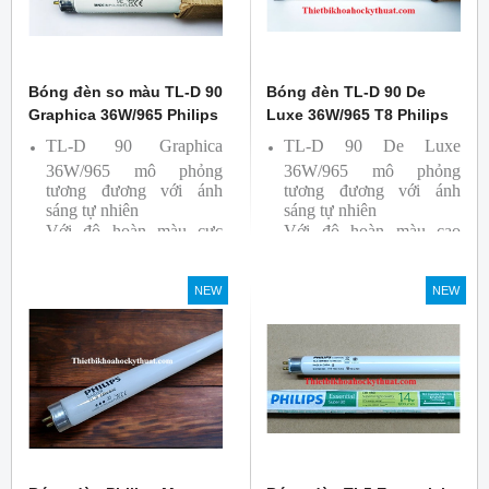
Bóng đèn so màu TL-D 90
Bóng đèn TL-D 90 De
Graphica 36W/965 Philips
Luxe 36W/965 T8 Philips
TL-D 90 Graphica
TL-D 90 De Luxe
36W/965 mô phỏng
36W/965 mô phỏng
tương đương với ánh
tương đương với ánh
sáng tự nhiên
sáng tự nhiên
Với độ hoàn màu cực
Với độ hoàn màu cao
cao nên được sử dụng để
nên được sử dụng để So
So Màu, Kiểm Màu
Màu, Kiểm Màu
NEW
NEW
Sản phẩm được sản xuất
Sản phẩm được sản xuất
bởi hãng Philips, xuất xứ
bởi hãng Philips, xuất xứ
Ba lan
Ba lan