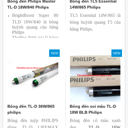
Bóng đèn Philips Master
Bóng đèn TL5 Essential
TL-D 18W/840 Philips
14W/865 Philips
BrightBoost Super 80
TL5 Essential 14W/865 là
TLD 18W/840 là bóng
bóng huỳnh quang T5 của
huỳnh quang của hãng
hãng Philips.
Philips
Thường được gọi là bóng
siêu sáng ( Super 80)
Bóng có độ hoàn màu
NEW
NEW
cao(Ra80) cùng quang
thông lớn(1350lm)
Bóng đèn TL-D 36W/865
Bóng đèn soi màu TL-D
philips
18W BLB Philips
Bóng đèn tuýp PHILIPS
Bóng đèn có màu xanh
dòng TL-D LIFEMAX
đen
TL-D 18W