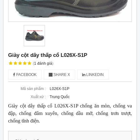
Giày cột dây thấp cổ L026X-S1P
(
1
đánh giá
)
FACEBOOK
SHARE X
LINKEDIN
Mã sản phẩm :
L026X-S1P
Xuất xứ :
Trung Quốc
Giày cột dây thấp cổ L026X-S1P chống ăn mòn, chống va
đập, chống đâm xuyên, chống dầu mỡ, chống trơn trượt,
chống tĩnh điện.