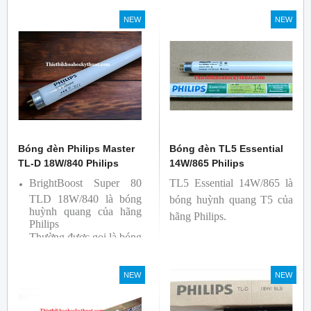
So Màu, Kiểm Màu
Màu, Kiểm Màu
NEW
NEW
Sản phẩm được sản xuất
Sản phẩm được sản xuất
bởi hãng Philips, xuất xứ
bởi hãng Philips, xuất xứ
Ba lan
Ba lan
Bóng đèn Philips Master
Bóng đèn TL5 Essential
TL-D 18W/840 Philips
14W/865 Philips
BrightBoost Super 80
TL5 Essential 14W/865 là
TLD 18W/840 là bóng
bóng huỳnh quang T5 của
huỳnh quang của hãng
hãng Philips.
Philips
Thường được gọi là bóng
siêu sáng ( Super 80)
Bóng có độ hoàn màu
NEW
NEW
cao(Ra80) cùng quang
thông lớn(1350lm)