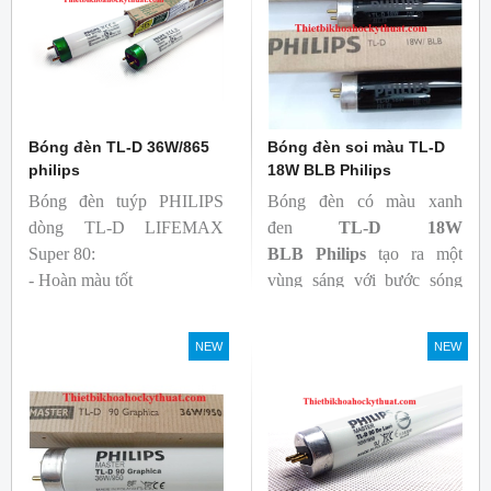
Bóng đèn TL-D 36W/865
Bóng đèn soi màu TL-D
philips
18W BLB Philips
Bóng đèn tuýp PHILIPS
Bóng đèn có màu xanh
dòng TL-D LIFEMAX
đen
TL-D 18W
Super 80:
BLB
Philips
tạo ra một
- Hoàn màu tốt
vùng sáng với bước sóng
- Hiệu quả tương đối cao,
365nm theo tiêu chuẩn màu
cả ban đầu và trong suốt
sắc trực quan. Giúp người
NEW
NEW
tuổi thọ của bóng đèn, với
dùng có thể phát hiện và
khả năng duy trì quang
đánh giá các chất phát sáng
thông cao
và keo trong sản phẩm.
- Tạo ra từ màu trắng ấm
đến ánh sáng ban ngày mát
mẻ