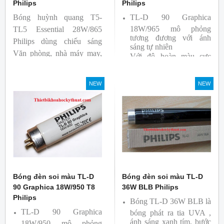
Philips
Philips
Bóng huỳnh quang T5-
TL-D 90 Graphica
18W/965 mô phỏng
TL5 Essential 28W/865
tương đương với ánh
Philips dùng chiếu sáng
sáng tự nhiên
Văn phòng, nhà máy may,
Với độ hoàn màu cực
nhà xưởng công nghiệp …
cao nên được sử dụng để
So Màu, Kiểm Màu
NEW
NEW
Sản phẩm được sản xuất
bởi hãng Philips, xuất xứ
Ba lan
Bóng đèn soi màu TL-D
Bóng đèn soi màu TL-D
90 Graphica 18W/950 T8
36W BLB Philips
Philips
Bóng TL-D 36W BLB là
TL-D 90 Graphica
bóng phát ra tia UVA ,
ánh sáng xanh tím, bước
18W/950 mô phỏng