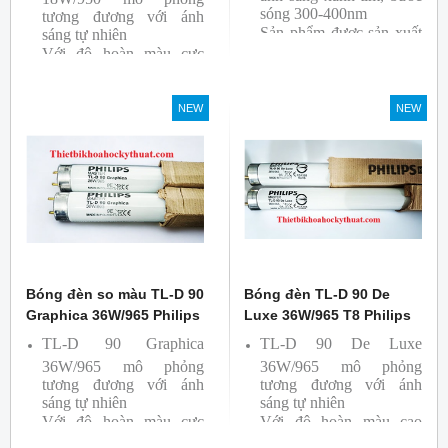
sóng 300-400nm
tương đương với ánh
Sản phẩm được sản xuất
sáng tự nhiên
Với độ hoàn màu cực
bởi hãng Philips
cao nên được sử dụng để
So Màu, Kiểm Màu
NEW
NEW
Sản phẩm được sản xuất
bởi hãng Philips, xuất xứ
Ba lan
Bóng đèn so màu TL-D 90
Bóng đèn TL-D 90 De
Graphica 36W/965 Philips
Luxe 36W/965 T8 Philips
TL-D 90 Graphica
TL-D 90 De Luxe
36W/965 mô phỏng
36W/965 mô phỏng
tương đương với ánh
tương đương với ánh
sáng tự nhiên
sáng tự nhiên
Với độ hoàn màu cực
Với độ hoàn màu cao
cao nên được sử dụng để
nên được sử dụng để So