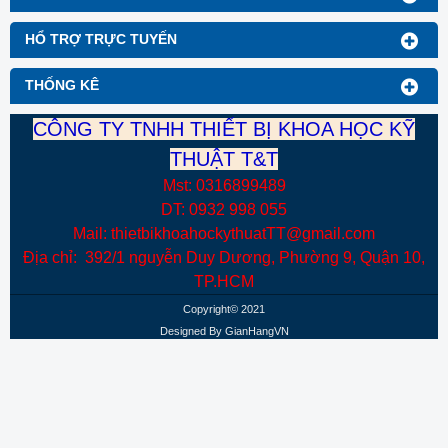
sáng là 5000K tương ứng
với ánh sáng trắng ấm.
HỔ TRỢ TRỰC TUYẾN
THỐNG KÊ
CÔNG TY TNHH THIẾT BỊ KHOA HỌC KỸ
THUẬT T&T
Mst: 0316899489
DT: 0932 998 055
Mail: thietbikhoahockythuatTT@gmail.com
Địa chỉ: 392/1 nguyễn Duy Dương, Phường 9, Quận 10,
TP.HCM
Copyright© 2021
Designed By
GianHangVN