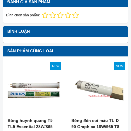
ĐÁNH GIÁ SẢN PHẨM
Bình chọn sản phẩm:
BÌNH LUẬN
SẢN PHẨM CÙNG LOẠI
NEW
NEW
Bóng huỳnh quang T5-
Bóng đèn soi màu TL-D
TL5 Essential 28W/865
90 Graphica 18W/965 T8