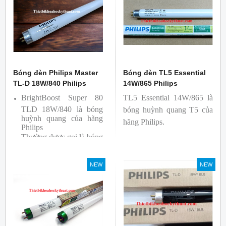
Ba lan
Ba lan
Bóng đèn Philips Master
Bóng đèn TL5 Essential
TL-D 18W/840 Philips
14W/865 Philips
BrightBoost Super 80
TL5 Essential 14W/865 là
TLD 18W/840 là bóng
bóng huỳnh quang T5 của
huỳnh quang của hãng
hãng Philips.
Philips
Thường được gọi là bóng
siêu sáng ( Super 80)
Bóng có độ hoàn màu
NEW
NEW
cao(Ra80) cùng quang
thông lớn(1350lm)