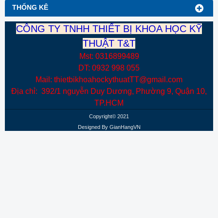
THỐNG KÊ
CÔNG TY TNHH THIẾT BỊ KHOA HỌC KỸ
THUẬT T&T
Mst: 0316899489
DT: 0932 998 055
Mail: thietbikhoahockythuatTT@gmail.com
Địa chỉ: 392/1 nguyễn Duy Dương, Phường 9, Quận 10,
TP.HCM
Copyright© 2021
Designed By
GianHangVN