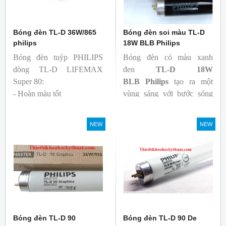
Bóng đèn TL-D 36W/865
Bóng đèn soi màu TL-D
philips
18W BLB Philips
Bóng đèn tuýp PHILIPS
Bóng đèn có màu xanh
dòng TL-D LIFEMAX
đen
TL-D 18W
Super 80:
BLB
Philips
tạo ra một
- Hoàn màu tốt
vùng sáng với bước sóng
- Hiệu quả tương đối cao,
365nm theo tiêu chuẩn màu
cả ban đầu và trong suốt
sắc trực quan. Giúp người
NEW
NEW
tuổi thọ của bóng đèn, với
dùng có thể phát hiện và
khả năng duy trì quang
đánh giá các chất phát sáng
thông cao
và keo trong sản phẩm.
- Tạo ra từ màu trắng ấm
đến ánh sáng ban ngày mát
mẻ
Bóng đèn TL-D 90
Bóng đèn TL-D 90 De