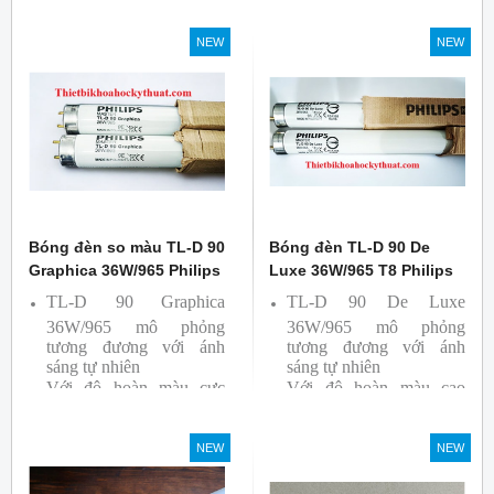
cao nên được sử dụng để
So Màu, Kiểm Màu
NEW
NEW
Sản phẩm được sản xuất
bởi hãng Philips, xuất xứ
Ba lan
Bóng đèn so màu TL-D 90
Bóng đèn TL-D 90 De
Graphica 36W/965 Philips
Luxe 36W/965 T8 Philips
TL-D 90 Graphica
TL-D 90 De Luxe
36W/965 mô phỏng
36W/965 mô phỏng
tương đương với ánh
tương đương với ánh
sáng tự nhiên
sáng tự nhiên
Với độ hoàn màu cực
Với độ hoàn màu cao
cao nên được sử dụng để
nên được sử dụng để So
So Màu, Kiểm Màu
Màu, Kiểm Màu
NEW
NEW
Sản phẩm được sản xuất
Sản phẩm được sản xuất
bởi hãng Philips, xuất xứ
bởi hãng Philips, xuất xứ