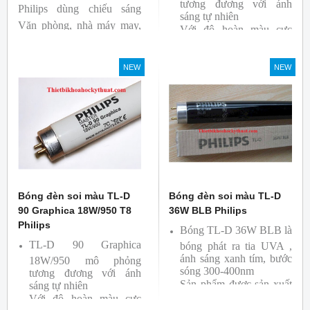
tương đương với ánh
Philips dùng chiếu sáng
sáng tự nhiên
Văn phòng, nhà máy may,
Với độ hoàn màu cực
nhà xưởng công nghiệp …
cao nên được sử dụng để
So Màu, Kiểm Màu
NEW
NEW
Sản phẩm được sản xuất
bởi hãng Philips, xuất xứ
Ba lan
Bóng đèn soi màu TL-D
Bóng đèn soi màu TL-D
90 Graphica 18W/950 T8
36W BLB Philips
Philips
Bóng TL-D 36W BLB là
TL-D 90 Graphica
bóng phát ra tia UVA ,
ánh sáng xanh tím, bước
18W/950 mô phỏng
sóng 300-400nm
tương đương với ánh
Sản phẩm được sản xuất
sáng tự nhiên
Với độ hoàn màu cực
bởi hãng Philips