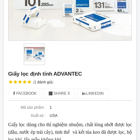
Giấy lọc định tính ADVANTEC
(
1
đánh giá
)
FACEBOOK
SHARE X
LINKEDIN
Mã sản phẩm :
1
Xuất xứ :
USA
Giấy lọc dùng cho thí nghiệm nhuộm, chất lỏng nhớt được lọc
(dầu, nước ép trái cây), tinh thể và kết tủa keo đã được lọc, bộ
lọc khí, lấy mẫu không khí.