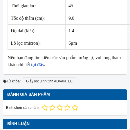
Thời gian lọc:
45
Tốc độ thấm (cm):
9.0
Độ dai (kPa):
1.4
Lỗ lọc (micron):
6μm
Nếu bạn đang tìm kiếm các sản phẩm tương tự, vui lòng tham
khảo chi tiết
tại đây.
Từ khóa:
Giấy lọc định tính ADVANTEC
ĐÁNH GIÁ SẢN PHẨM
Bình chọn sản phẩm:
BÌNH LUẬN