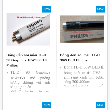
nhà xưởng công nghiệp …
cao nên được sử dụng để
So Màu, Kiểm Màu
NEW
NEW
Sản phẩm được sản xuất
bởi hãng Philips, xuất xứ
Ba lan
Bóng đèn soi màu TL-D
Bóng đèn soi màu TL-D
90 Graphica 18W/950 T8
36W BLB Philips
Philips
Bóng TL-D 36W BLB là
TL-D 90 Graphica
bóng phát ra tia UVA ,
ánh sáng xanh tím, bước
18W/950 mô phỏng
sóng 300-400nm
tương đương với ánh
Sản phẩm được sản xuất
sáng tự nhiên
Với độ hoàn màu cực
bởi hãng Philips
cao nên được sử dụng để
So Màu, Kiểm Màu
NEW
NEW
Sản phẩm được sản xuất