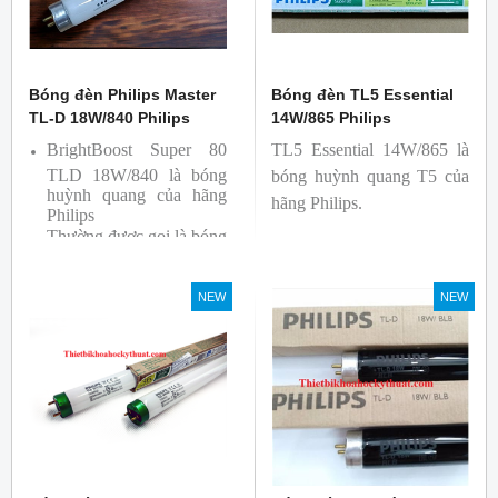
Bóng đèn Philips Master
Bóng đèn TL5 Essential
TL-D 18W/840 Philips
14W/865 Philips
BrightBoost Super 80
TL5 Essential 14W/865 là
TLD 18W/840 là bóng
bóng huỳnh quang T5 của
huỳnh quang của hãng
hãng Philips.
Philips
Thường được gọi là bóng
siêu sáng ( Super 80)
Bóng có độ hoàn màu
NEW
NEW
cao(Ra80) cùng quang
thông lớn(1350lm)