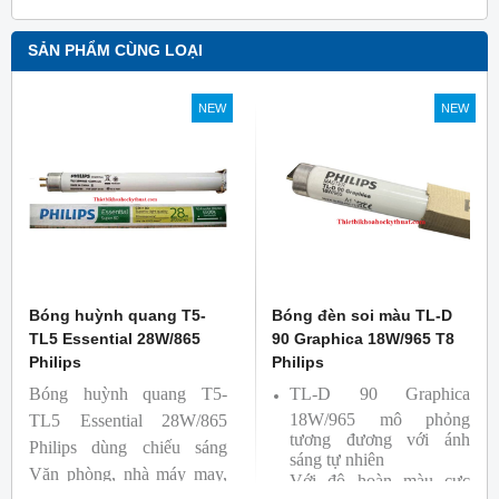
SẢN PHẨM CÙNG LOẠI
NEW
NEW
Bóng huỳnh quang T5-
Bóng đèn soi màu TL-D
TL5 Essential 28W/865
90 Graphica 18W/965 T8
Philips
Philips
Bóng huỳnh quang T5-
TL-D 90 Graphica
18W/965 mô phỏng
TL5 Essential 28W/865
tương đương với ánh
Philips dùng chiếu sáng
sáng tự nhiên
Văn phòng, nhà máy may,
Với độ hoàn màu cực