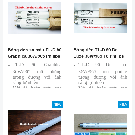
bởi hãng Philips, xuất xứ
Ba lan
Bóng đèn so màu TL-D 90
Bóng đèn TL-D 90 De
Graphica 36W/965 Philips
Luxe 36W/965 T8 Philips
TL-D 90 Graphica
TL-D 90 De Luxe
36W/965 mô phỏng
36W/965 mô phỏng
tương đương với ánh
tương đương với ánh
sáng tự nhiên
sáng tự nhiên
Với độ hoàn màu cực
Với độ hoàn màu cao
cao nên được sử dụng để
nên được sử dụng để So
So Màu, Kiểm Màu
Màu, Kiểm Màu
NEW
NEW
Sản phẩm được sản xuất
Sản phẩm được sản xuất
bởi hãng Philips, xuất xứ
bởi hãng Philips, xuất xứ
Ba lan
Ba lan