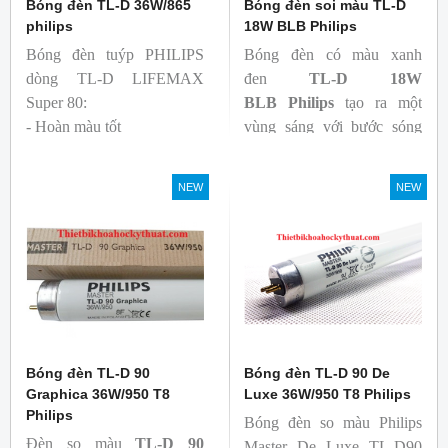
Bóng đèn TL-D 36W/865
Bóng đèn soi màu TL-D
philips
18W BLB Philips
Bóng đèn tuýp PHILIPS
Bóng đèn có màu xanh
dòng TL-D LIFEMAX
đen
TL-D 18W
Super 80:
BLB
Philips
tạo ra một
- Hoàn màu tốt
vùng sáng với bước sóng
- Hiệu quả tương đối cao,
365nm theo tiêu chuẩn màu
cả ban đầu và trong suốt
sắc trực quan. Giúp người
NEW
NEW
tuổi thọ của bóng đèn, với
dùng có thể phát hiện và
khả năng duy trì quang
đánh giá các chất phát sáng
thông cao
và keo trong sản phẩm.
- Tạo ra từ màu trắng ấm
đến ánh sáng ban ngày mát
mẻ
Bóng đèn TL-D 90
Bóng đèn TL-D 90 De
Graphica 36W/950 T8
Luxe 36W/950 T8 Philips
Philips
Bóng đèn so màu Philips
Đèn so màu
TL-D 90
Master De Luxe TL-D90