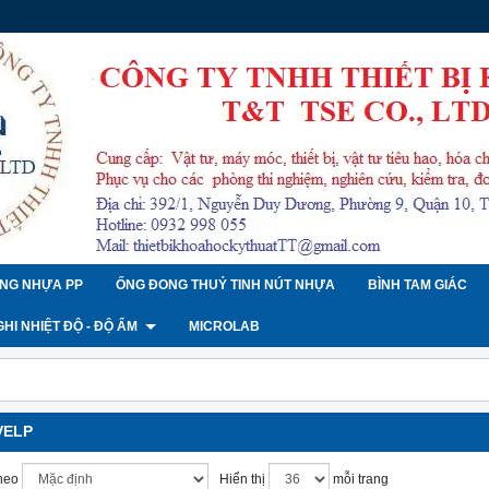
NG NHỰA PP
ỐNG ĐONG THUỶ TINH NÚT NHỰA
BÌNH TAM GIÁC
 GHI NHIỆT ĐỘ - ĐỘ ẨM
MICROLAB
VELP
heo
Hiển thị
mỗi trang