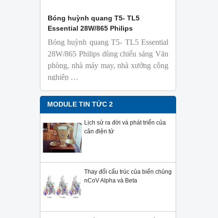
 Isolab
Bóng huỳnh quang T5- TL5
Bóng đèn 
Essential 28W/865 Philips
18W/965 T8
Bóng huỳnh quang T5- TL5 Essential
TL-D 9
phỏng t
28W/865 Philips dùng chiếu sáng Văn
nhiên
phòng, nhà máy may, nhà xưởng công
Với độ 
nghiệp …
sử dụng
Sản phẩ
Philips,
MODULE TIN TỨC 2
Lịch sử ra đời và phát triển của
cân điện tử
Thay đổi cấu trúc của biến chủng
nCoV Alpha và Beta