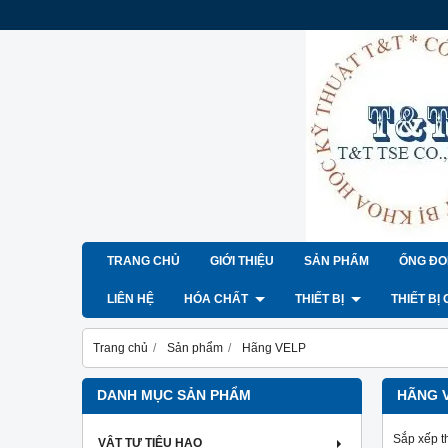
TRANG CHỦ
GIỚI THIỆU
SẢN PHẨM
ỐNG ĐO
LIÊN HỆ
HÓA CHẤT
THIẾT BỊ
THIẾT BỊ
Trang chủ
Sản phẩm
Hãng VELP
DANH MỤC SẢN PHẨM
HÃNG 
Sắp xếp t
VẬT TƯ TIÊU HAO