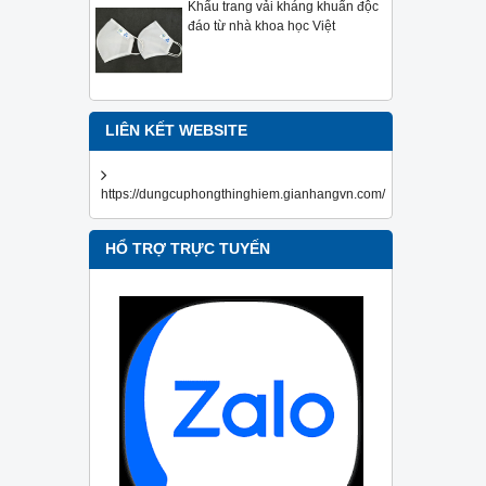
Khẩu trang vải kháng khuẩn độc
đáo từ nhà khoa học Việt
LIÊN KẾT WEBSITE
https://dungcuphongthinghiem.gianhangvn.com/
HỔ TRỢ TRỰC TUYẾN