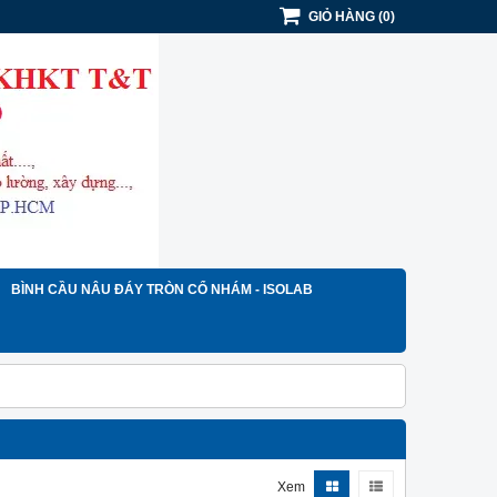
GIỎ HÀNG
(
0
)
BÌNH CẦU NÂU ĐÁY TRÒN CỔ NHÁM - ISOLAB
Xem