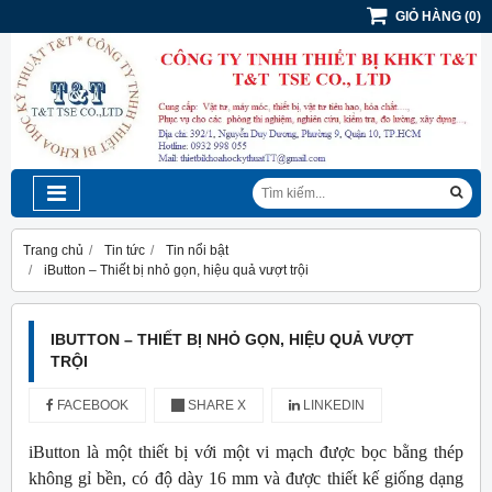
GIỎ HÀNG
(
0
)
Trang chủ
Tin tức
Tin nổi bật
iButton – Thiết bị nhỏ gọn, hiệu quả vượt trội
IBUTTON – THIẾT BỊ NHỎ GỌN, HIỆU QUẢ VƯỢT
TRỘI
FACEBOOK
SHARE X
LINKEDIN
iButton là một thiết bị với một vi mạch được bọc bằng thép
không gỉ bền, có độ dày 16 mm và được thiết kế giống dạng