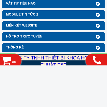
VẬT TƯ TIÊU HAO
MODULE TIN TỨC 2
LIÊN KẾT WEBSITE
HỔ TRỢ TRỰC TUYẾN
THỐNG KÊ
CÔNG TY TNHH THIẾT BỊ KHOA HỌC KỸ
(
0
)
THUẬT T&T
Mst: 0316899489
DT: 0932 998 055
Mail: thietbikhoahockythuatTT@gmail.com
Địa chỉ: 392/1 nguyễn Duy Dương, Phường 9, Quận 10,
TP.HCM
Copyright© 2021
Designed By
GianHangVN