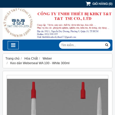
GIỎ HÀNG
(
0
)
Trang chủ
Hóa Chất
Weber
Keo dán Weberseal WA 100 - White 300ml