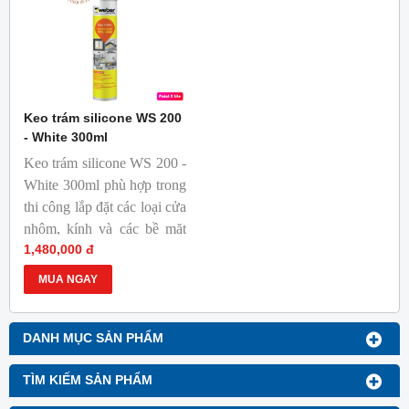
Keo trám silicone WS 200
- White 300ml
Keo trám silicone WS 200 -
White 300ml phù hợp trong
thi công lắp đặt các loại cửa
nhôm, kính và các bề mặt
1,480,000 đ
khác như thép không gỉ, gỗ,
gạch, đá sẫm màu, nhựa
MUA NGAY
PVC,…
DANH MỤC SẢN PHẨM
TÌM KIẾM SẢN PHẨM