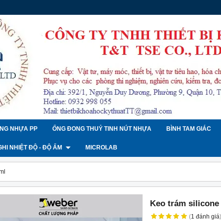
NG NHỰA PP
ỐNG ĐONG THUỶ TINH NÚT NHỰA
BÌNH TAM GIÁC
 GHI NHIỆT ĐỘ - ĐỘ ẨM
MICROLAB
ml
Keo trám silicone
(
1
đánh giá