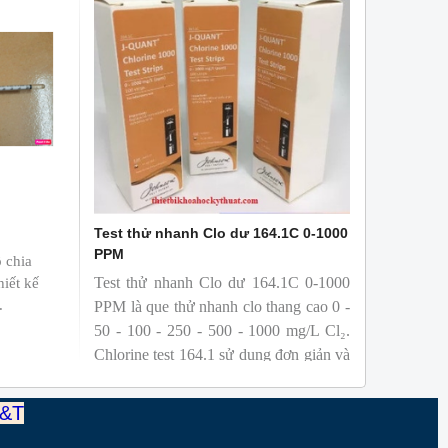
Test thử nhanh Clo dư 164.1C 0-1000
PPM
 chia
Test thử nhanh Clo dư 164.1C 0-1000
hiết kế
.
PPM là que thử nhanh clo thang cao 0 -
50 - 100 - 250 - 500 - 1000 mg/L Cl₂.
Chlorine test 164.1 sử dụng đơn giản và
được đóng gói nhỏ gọn với 100
test/hộp.
T&T