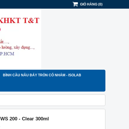
GIỎ HÀNG
(
0
)
BÌNH CẦU NÂU ĐÁY TRÒN CỔ NHÁM - ISOLAB
 WS 200 - Clear 300ml
)