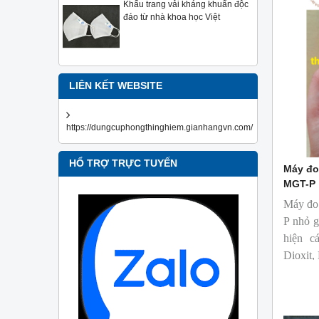
Khẩu trang vải kháng khuẩn độc
đáo từ nhà khoa học Việt
LIÊN KẾT WEBSITE
https://dungcuphongthinghiem.gianhangvn.com/
HỔ TRỢ TRỰC TUYẾN
Máy đo
MGT-P
Máy đo
P nhỏ g
hiện c
Dioxit,