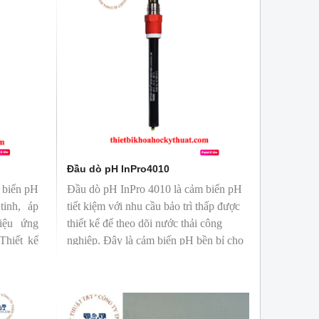
Đầu dò pH InPro4010
 biến pH
Đầu dò pH InPro 4010 là cảm biến pH
tinh, áp
tiết kiệm với nhu cầu bảo trì thấp được
hiệu ứng
thiết kế để theo dõi nước thải công
Thiết kế
nghiệp. Đây là cảm biến pH bền bỉ cho
giúp cảm
hiệu suất ổn định trong các chất lỏng bị
dõi độ pH
ô nhiễm.
ống.