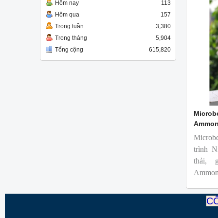
Hôm nay
113
Hôm qua
157
Trong tuần
3,380
Trong tháng
5,904
Tổng cộng
615,820
Microbe
Ammoni
Microb
trình N
thải, 
Ammoni
nước th
CÔ