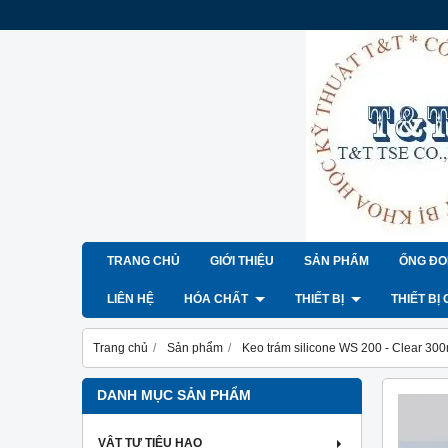
TRANG CHỦ
GIỚI THIỆU
SẢN PHẨM
ỐNG ĐO
LIÊN HỆ
HÓA CHẤT
THIẾT BỊ
THIẾT BỊ
Trang chủ
Sản phẩm
Keo trám silicone WS 200 - Clear 300
DANH MỤC SẢN PHẨM
VẬT TƯ TIÊU HAO