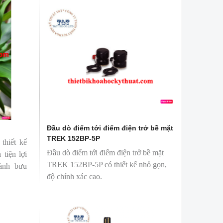
a
Bóng đèn soi màu TL-D 36W BLB
Bóng đèn so màu T
Philips
36W/965 Philips
ô
Bóng TL-D 36W BLB là bóng phát
TL-D 90 Graph
ự
ra tia UVA , ánh sáng xanh tím,
phỏng tương đươn
bước sóng 300-400nm
nhiên
c
Sản phẩm được sản xuất bởi hãng
Với độ hoàn màu 
Philips
sử dụng để So M
g
Sản phẩm được s
Philips, xuất xứ B
Đầu dò điểm tới điểm điện trở bề mặt
TREK 152BP-5P
thiết kế
Đầu dò điểm tới điểm điện trở bề mặt
 tiện lợi
TREK 152BP-5P có thiết kế nhỏ gọn,
ành bưu
độ chính xác cao.