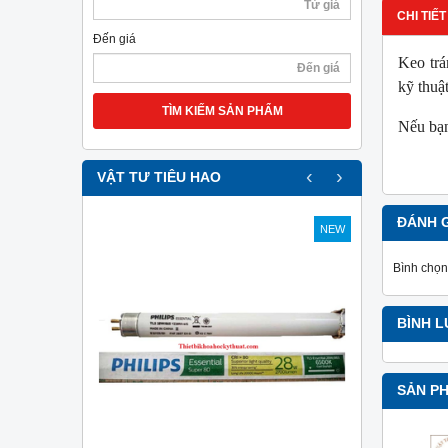
CHI TIẾT
Đến giá
Keo trá
kỹ thuậ
TÌM KIẾM SẢN PHẨM
Nếu bạn
‹
›
VẬT TƯ TIÊU HAO
ĐÁNH 
NEW
NEW
Bình chọn
BÌNH 
SẢN P