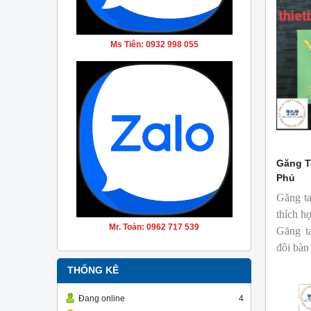
Ms Tiên: 0932 998 055
Găng T
Phủ
Găng ta
thích h
Mr. Toản: 0962 717 539
Găng ta
đôi bàn
THỐNG KÊ
Đang online
4