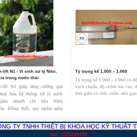
-lift N1 - Vi sinh xử lý Nitơ,
Tỷ trọng kế 1.000 – 1.060
a trong nước thải
Tỷ trọng kế 1.000 – 1.060 có độ
e-lift N1 giúp tăng cường quá
vạch chuẩn, độ chính xác cao, t
đơn giản và chắc chắn, nhỏ gọn
itrat hóa hệ thống xử lý nước
giảm nhanh chỉ tiêu Nitơ,
a. Đồng thời, sản phẩm giúp
ải đầu ra đạt chuẩn môi trường.
NG TY TNHH THIẾT BỊ KHOA HỌC KỸ THUẬT 
Mst: 0316899489