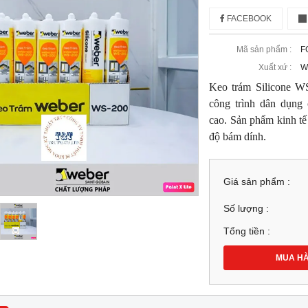
FACEBOOK
Mã sản phẩm :
F
Xuất xứ :
W
Keo trám Silicone WS
công trình dân dụng 
cao. Sản phẩm kinh tế
độ bám dính.
Giá sản phẩm :
Số lượng :
Tổng tiền :
MUA H