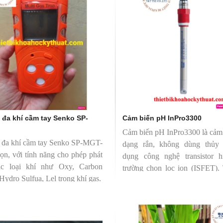
 đa khí cầm tay Senko SP-
Cảm biến pH InPro3300
Cảm biến pH InPro3300 là cảm
 đa khí cầm tay Senko SP-MGT-
dạng rắn, không dùng thủy 
ọn, với tính năng cho phép phát
dụng công nghệ transistor 
ác loại khí như Oxy, Carbon
trường chọn lọc ion (ISFET). 
 Hydro Sulfua, Lel trong khí gas.
xóa bỏ nguy cơ vỡ thủy tinh, 
biến trở nên lý tưởng để theo 
trong ngành thực phẩm và đồ u