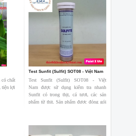
Test Sunfit (Sulfit) SOT08 - Việt Nam
có chất
Test Sunfit (Sulfit) SOT08 - Việt
 tiện lợi
Nam được sử dụng kiểm tra nhanh
Sunfit có trong thịt, cá tươi, các sản
phẩm từ thịt. Sản phẩm được đóng gói
nhỏ gọn với 30 test/hộp với dải đo 0-50-
100-500-1000 ppm.