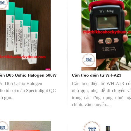
soi màu TL-D 90 Graphica
Bóng đèn soi màu TL-D 90 Graphic
 Philips
18W/950 T8 Philips
0 Graphica 18W/965 mô
TL-D 90 Graphica 18W/950 m
ương đương với ánh sáng tự
phỏng tương đương với ánh sáng t
nhiên
hoàn màu cực cao nên được
Với độ hoàn màu cực cao nên đượ
 để So Màu, Kiểm Màu
sử dụng để So Màu, Kiểm Màu
m được sản xuất bởi hãng
Sản phẩm được sản xuất bởi hãn
 xuất xứ Ba lan
Philips, xuất xứ Ba lan
èn D65 Ushio Halogen 500W
Cân treo điện tử WH-A23
èn D65 Ushio Halogen
Cân treo điện tử WH-A23 có 
o tủ soi màu Spectralight QC
nhỏ gọn, nhẹ, dễ di chuyển và
hỏ gọn.
trong các ứng dụng như ng
chính, vận chuyển....