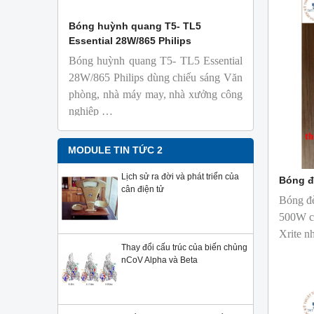
 Isolab
Bóng huỳnh quang T5- TL5
Bóng đèn 
Essential 28W/865 Philips
18W/965 T8
Bóng huỳnh quang T5- TL5 Essential
TL-D 9
phỏng t
28W/865 Philips dùng chiếu sáng Văn
nhiên
phòng, nhà máy may, nhà xưởng công
Với độ 
nghiệp …
sử dụng
Sản phẩ
Philips,
MODULE TIN TỨC 2
Lịch sử ra đời và phát triển của
Bóng đ
cân điện tử
Bóng đ
500W ch
Xrite n
Thay đổi cấu trúc của biến chủng
nCoV Alpha và Beta